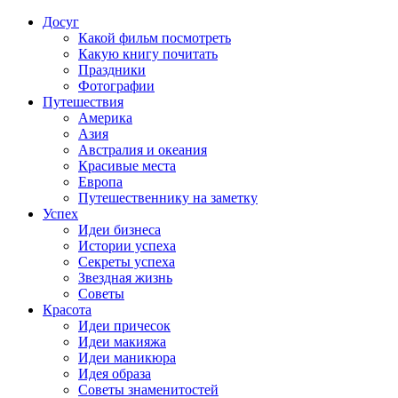
Досуг
Какой фильм посмотреть
Какую книгу почитать
Праздники
Фотографии
Путешествия
Америка
Азия
Австралия и океания
Красивые места
Европа
Путешественнику на заметку
Успех
Идеи бизнеса
Истории успеха
Секреты успеха
Звездная жизнь
Советы
Красота
Идеи причесок
Идеи макияжа
Идеи маникюра
Идея образа
Советы знаменитостей