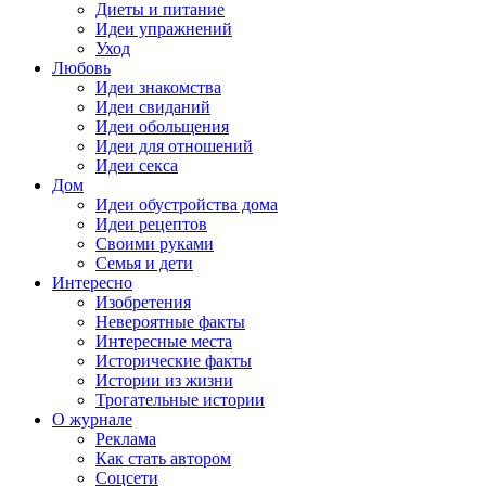
Диеты и питание
Идеи упражнений
Уход
Любовь
Идеи знакомства
Идеи свиданий
Идеи обольщения
Идеи для отношений
Идеи секса
Дом
Идеи обустройства дома
Идеи рецептов
Своими руками
Семья и дети
Интересно
Изобретения
Невероятные факты
Интересные места
Исторические факты
Истории из жизни
Трогательные истории
О журнале
Реклама
Как стать автором
Соцсети