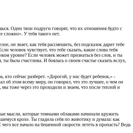
ешься. Одни твои подруги говорят, что их отношения будто с
е сложно». У тебя такого нет.
лое, он знает, как тебя рассмешить, без подсказок дарит тебе
сли человек чувствует, что тебе сказать, какие слова тебя
онком уровне? Если человек может признаться без слов, и ты
ты была счастлива. И боялась о своем счастье сказать вслух,
 кто сейчас разберет. «Дорогой, у нас будет ребенок,» -
ал об этом всему миру, он говорил, что это лучшее, о чем он
, мы тоже через это проходили и знаем, что после теплой и
жные мысли, которые темными облаками начинали кружить
вшемуся крохе. Ты гладила себя по животику и думала: как
С чего все начало на бешенной скорости лететь в пропасть? Ведь