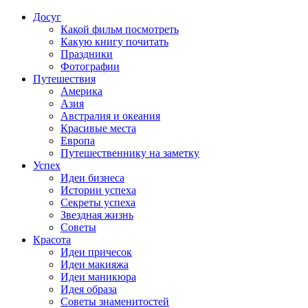
Досуг
Какой фильм посмотреть
Какую книгу почитать
Праздники
Фотографии
Путешествия
Америка
Азия
Австралия и океания
Красивые места
Европа
Путешественнику на заметку
Успех
Идеи бизнеса
Истории успеха
Секреты успеха
Звездная жизнь
Советы
Красота
Идеи причесок
Идеи макияжа
Идеи маникюра
Идея образа
Советы знаменитостей