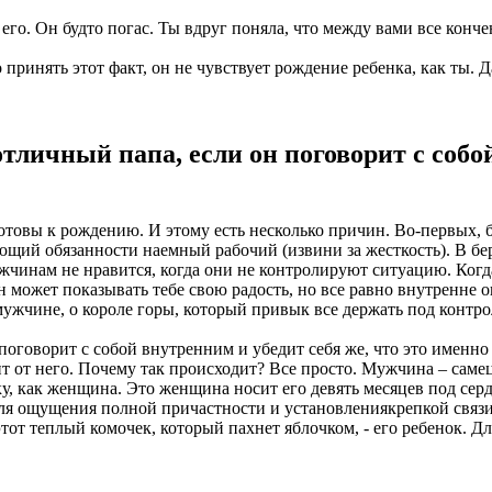
 его. Он будто погас. Ты вдруг поняла, что между вами все конче
 принять этот факт, он не чувствует рождение ребенка, как ты. 
личный папа, если он поговорит с собой 
отовы к рождению. И этому есть несколько причин. Во-первых, б
ющий обязанности наемный рабочий (извини за жесткость). В бе
жчинам не нравится, когда они не контролируют ситуацию. Когд
 Он может показывать тебе свою радость, но все равно внутренне
 мужчине, о короле горы, который привык все держать под контро
говорит с собой внутренним и убедит себя же, что это именно то
ит от него. Почему так происходит? Все просто. Мужчина – самец
у, как женщина. Это женщина носит его девять месяцев под сердц
я ощущения полной причастности и установлениякрепкой связи. 
тот теплый комочек, который пахнет яблочком, - его ребенок. Для