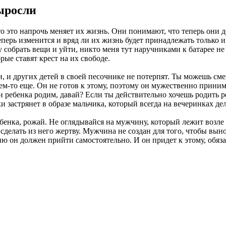
ыросли
 это напрочь меняет их жизнь. Они понимают, что теперь они 
перь изменится и вряд ли их жизнь будет принадлежать только и
огу собрать вещи и уйти, никто меня тут наручниками к батарее н
ые ставят крест на их свободе.
, и других детей в своей песочнике не потерпят. Ты можешь см
ем-то еще. Он не готов к этому, поэтому он мужественно принима
 и ребенка родим, давай? Если ты действительно хочешь родить р
и застрянет в образе мальчика, который всегда на вечеринках де
бенка, рожай. Не оглядывайся на мужчину, который лежит возле 
, сделать из него жертву. Мужчина не создан для того, чтобы вы
ю он должен прийти самостоятельно. И он придет к этому, обязат