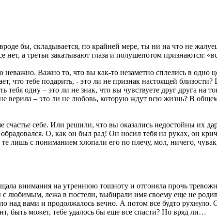
, вроде бы, складывается, по крайней мере, ты ни на что не жалу
е нет, а третьи закатывают глаза и полушепотом признаются: «вс
о неважно. Важно то, что вы как-то незаметно сплелись в одно це
т, что тебе подарить, - это ли не признак настоящей близости? Е
ь тебя одну – это ли не знак, что вы чувствуете друг друга на т
 верила – это ли не любовь, которую ждут всю жизнь? В общем, 
 счастье себе. Или решили, что вы оказались недостойны их дара,
обрадовался. О, как он был рад! Он носил тебя на руках, он крич
А те лишь с пониманием хлопали его по плечу, мол, ничего, чувак
бращала внимания на утреннюю тошноту и отгоняла прочь трево
 вы с любимым, лежа в постели, выбирали имя своему еще не роди
сло над вами и продолжалось вечно. А потом все будто рухнуло. 
нт, быть может, тебе удалось бы еще все спасти? Но вряд ли…