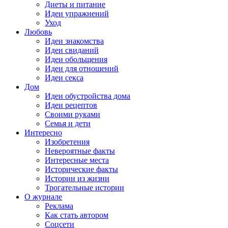
Диеты и питание
Идеи упражнений
Уход
Любовь
Идеи знакомства
Идеи свиданий
Идеи обольщения
Идеи для отношений
Идеи секса
Дом
Идеи обустройства дома
Идеи рецептов
Своими руками
Семья и дети
Интересно
Изобретения
Невероятные факты
Интересные места
Исторические факты
Истории из жизни
Трогательные истории
О журнале
Реклама
Как стать автором
Соцсети