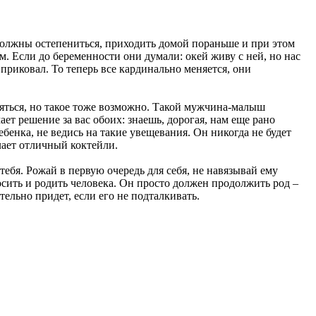
должны остепениться, приходить домой пораньше и при этом
м. Если до беременности они думали: окей живу с ней, но нас
е приковал. То теперь все кардинально меняется, они
еяться, но такое тоже возможно. Такой мужчина-малыш
ет решение за вас обоих: знаешь, дорогая, нам еще рано
ебенка, не ведись на такие увещевания. Он никогда не будет
лает отличный коктейли.
тебя. Рожай в первую очередь для себя, не навязывай ему
носить и родить человека. Он просто должен продолжить род –
ельно придет, если его не подталкивать.