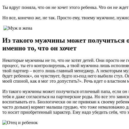
Ты вдруг поняла, что он не хочет этого ребенка. Что он не ждет
Но все, конечно же, не так. Просто ему, твоему мужчине, нужно
Из такого мужчины может получиться от
именно то, что он хочет
Некоторые мужчины не то, что не хотят детей. Они просто не г
процесс, ты его контролируешь, а твой мужчина лишь исполня
твой партнер – всего лишь главный менеджер. А некоторым му
будет ребенок», он чувствует, будто из-под него выбили стул.
моей спиной, как я мог это допустить?». Речь идет о властном
Из такого мужчины может получиться отличный папа, если он по
тебя и даже согласиться на партнерские роды. Но все это завис
воспитывать его. Биологически он не привязан к своему ребенк
часто дольше) кормит малыша грудью, что тоже немаловажно дл
то носит приобретенный характер. Ему надо убедить себя, что э