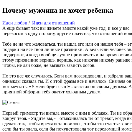
Почему мужчина не хочет ребенка
Идеи любви
/
Идеи для отношений
А еще бывает так: вы живете вместе какой уже год, и все у вас
перекосом в одну сторону, другие плачутся, что отношений вовс
Тебе не на что жаловаться, ты нашла его или он нашел тебя – эт
подарки на все твои личные праздники. А ведь если человек знае
поддержат, а когда вообще лучше промолчать и на время оставит
этому признанию веришь, веришь, как никогда никому раньше не
чтобы, не дай боже, не вызвать зависть богов.
Но это все же случилось. Боги вам позавидовали, и забрали ваше
однажды сказала ты. И с этой фразы все и началось. Сначала он 
мог мечтать. «У меня будет сын!» - хвастал он своим друзьям. 
приятной эйфории тебя окатят холодным душем.
Первый триместр ты витала вместе с ним в облаках. Ты не о
вокруг тебя. «Уйдите вы,» - отмахивалась ты от тревог, когда
сделать так, чтобы время остановилось, чтобы это счастье зави
если бы ты знала, если бы почувствовала тот переломный моме