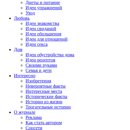
Диеты и питание
Идеи упражнений
Уход
Любовь
Идеи знакомства
Идеи свиданий
Идеи обольщения
Идеи для отношений
Идеи секса
Дом
Идеи обустройства дома
Идеи рецептов
Своими руками
Семья и дети
Интересно
Изобретения
Невероятные факты
Интересные места
Исторические факты
Истории из жизни
Трогательные истории
О журнале
Реклама
Как стать автором
Соцсети