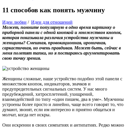
11 способов как понять мужчину
Идеи любви
/
Идеи для отношений
Может, помните популярную в одно время картинку о
приборной панели с одной кнопкой и множеством кнопок,
которая показывала различия устройства мужчины и
женщины? Смешная, провокационная, ироничная,
саркастичная, но очень правдивая. Может быть, сейчас в
меня полетят тапки, но я постараюсь аргументировать
свою точку зрения.
Женщины сложные, наше устройство подобно этой панели с
множеством кнопок, индикаторов, значков и
предупредительных сигнальных систем. У нас много
предубеждений, хитросплетений, ухищрений,
взаимодействий по типу «один пишем, два в уме». Мужчины
устроены более просто и линейно, чаще всего говорят то, что
думают, звонят, если им интересно и приятно общаться и
молчат, когда нет искры.
Они искренни в своих симпатиях и антипатиях. Редко можно