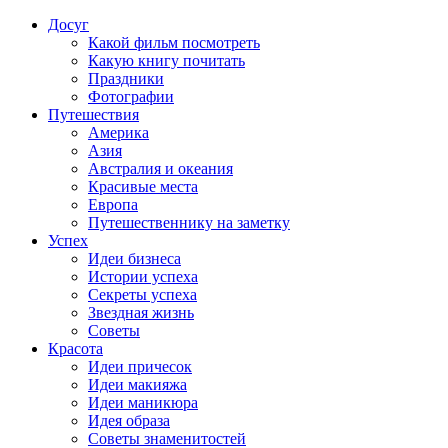
Досуг
Какой фильм посмотреть
Какую книгу почитать
Праздники
Фотографии
Путешествия
Америка
Азия
Австралия и океания
Красивые места
Европа
Путешественнику на заметку
Успех
Идеи бизнеса
Истории успеха
Секреты успеха
Звездная жизнь
Советы
Красота
Идеи причесок
Идеи макияжа
Идеи маникюра
Идея образа
Советы знаменитостей