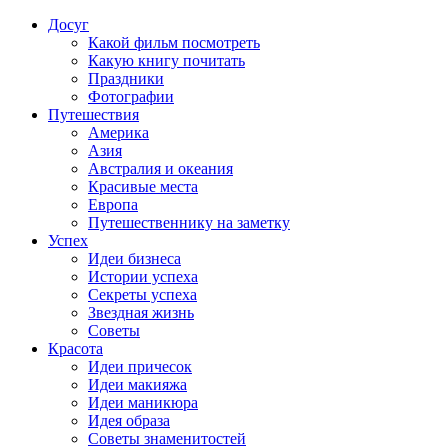
Досуг
Какой фильм посмотреть
Какую книгу почитать
Праздники
Фотографии
Путешествия
Америка
Азия
Австралия и океания
Красивые места
Европа
Путешественнику на заметку
Успех
Идеи бизнеса
Истории успеха
Секреты успеха
Звездная жизнь
Советы
Красота
Идеи причесок
Идеи макияжа
Идеи маникюра
Идея образа
Советы знаменитостей