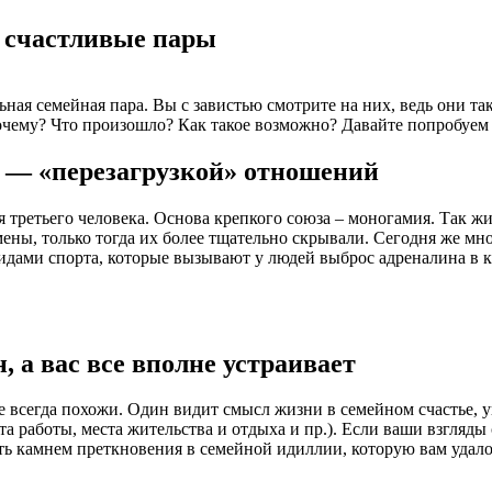
 счастливые пары
льная семейная пара. Вы с завистью смотрите на них, ведь они т
. Почему? Что произошло? Как такое возможно? Давайте попробуе
н — «перезагрузкой» отношений
ля третьего человека. Основа крепкого союза – моногамия. Так 
мены, только тогда их более тщательно скрывали. Сегодня же м
дами спорта, которые вызывают у людей выброс адреналина в кр
 а вас все вполне устраивает
е всегда похожи. Один видит смысл жизни в семейном счастье, у
а работы, места жительства и отдыха и пр.). Если ваши взгляды
ь камнем преткновения в семейной идиллии, которую вам удалос