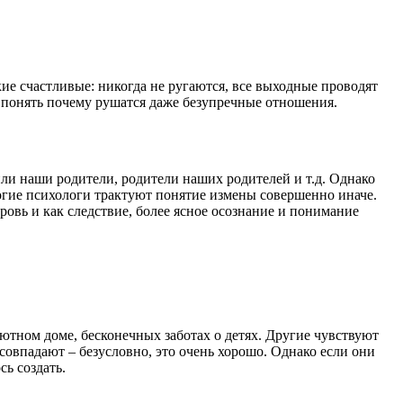
акие счастливые: никогда не ругаются, все выходные проводят
м понять почему рушатся даже безупречные отношения.
жили наши родители, родители наших родителей и т.д. Однако
ногие психологи трактуют понятие измены совершенно иначе.
овь и как следствие, более ясное осознание и понимание
ютном доме, бесконечных заботах о детях. Другие чувствуют
 совпадают – безусловно, это очень хорошо. Однако если они
ь создать.