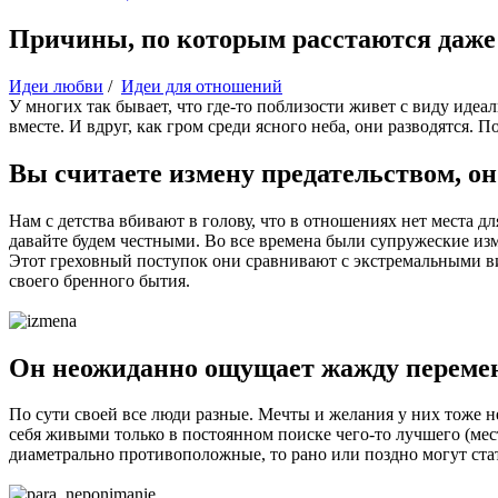
Причины, по которым расстаются даже
Идеи любви
/
Идеи для отношений
У многих так бывает, что где-то поблизости живет с виду идеа
вместе. И вдруг, как гром среди ясного неба, они разводятся
Вы считаете измену предательством, о
Нам с детства вбивают в голову, что в отношениях нет места д
давайте будем честными. Во все времена были супружеские из
Этот греховный поступок они сравнивают с экстремальными ви
своего бренного бытия.
Он неожиданно ощущает жажду перемен,
По сути своей все люди разные. Мечты и желания у них тоже н
себя живыми только в постоянном поиске чего-то лучшего (мест
диаметрально противоположные, то рано или поздно могут стат