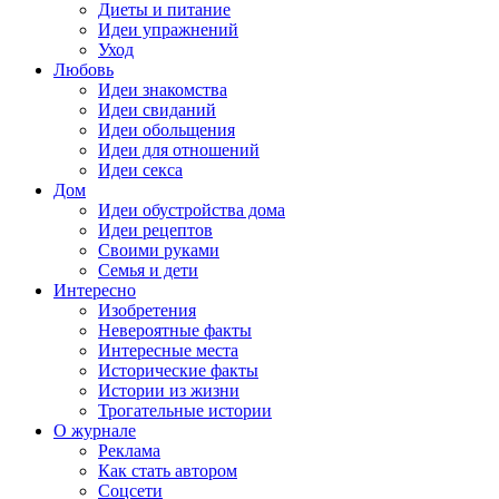
Диеты и питание
Идеи упражнений
Уход
Любовь
Идеи знакомства
Идеи свиданий
Идеи обольщения
Идеи для отношений
Идеи секса
Дом
Идеи обустройства дома
Идеи рецептов
Своими руками
Семья и дети
Интересно
Изобретения
Невероятные факты
Интересные места
Исторические факты
Истории из жизни
Трогательные истории
О журнале
Реклама
Как стать автором
Соцсети