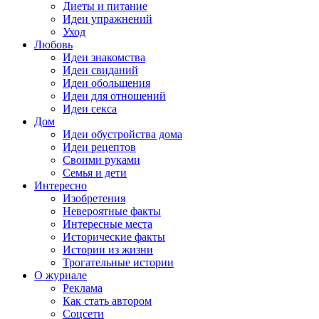
Диеты и питание
Идеи упражнений
Уход
Любовь
Идеи знакомства
Идеи свиданий
Идеи обольщения
Идеи для отношений
Идеи секса
Дом
Идеи обустройства дома
Идеи рецептов
Своими руками
Семья и дети
Интересно
Изобретения
Невероятные факты
Интересные места
Исторические факты
Истории из жизни
Трогательные истории
О журнале
Реклама
Как стать автором
Соцсети