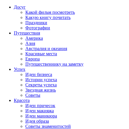
Досуг
Какой фильм посмотреть
Какую книгу почитать
Праздники
Фотографии
Путешествия
Америка
Азия
Австралия и океания
Красивые места
Европа
Путешественнику на заметку
Успех
Идеи бизнеса
Истории успеха
Секреты успеха
Звездная жизнь
Советы
Красота
Идеи причесок
Идеи макияжа
Идеи маникюра
Идея образа
Советы знаменитостей