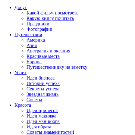
Досуг
Какой фильм посмотреть
Какую книгу почитать
Праздники
Фотографии
Путешествия
Америка
Азия
Австралия и океания
Красивые места
Европа
Путешественнику на заметку
Успех
Идеи бизнеса
Истории успеха
Секреты успеха
Звездная жизнь
Советы
Красота
Идеи причесок
Идеи макияжа
Идеи маникюра
Идея образа
Советы знаменитостей