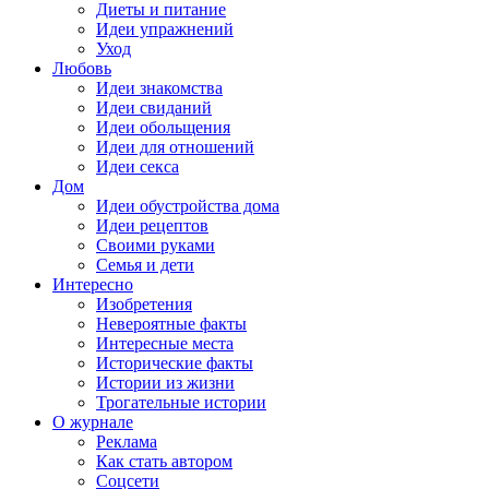
Диеты и питание
Идеи упражнений
Уход
Любовь
Идеи знакомства
Идеи свиданий
Идеи обольщения
Идеи для отношений
Идеи секса
Дом
Идеи обустройства дома
Идеи рецептов
Своими руками
Семья и дети
Интересно
Изобретения
Невероятные факты
Интересные места
Исторические факты
Истории из жизни
Трогательные истории
О журнале
Реклама
Как стать автором
Соцсети