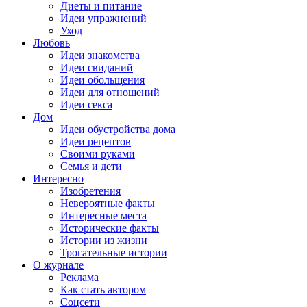
Диеты и питание
Идеи упражнений
Уход
Любовь
Идеи знакомства
Идеи свиданий
Идеи обольщения
Идеи для отношений
Идеи секса
Дом
Идеи обустройства дома
Идеи рецептов
Своими руками
Семья и дети
Интересно
Изобретения
Невероятные факты
Интересные места
Исторические факты
Истории из жизни
Трогательные истории
О журнале
Реклама
Как стать автором
Соцсети