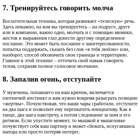
7. Тренируйтесь говорить молча
Восхитительная техника, которая развивает «телесную» речь.
Здесь неважно, на ком вы тренируетесь – на подруге, друге
или в компании, важно одно, молчать и с помощью мимики,
жестов и выражения глаз донести другому определенное
послание. Это может быть послание о заинтересованности,
попытка поддержать, сказать без слов «я тебя люблю» или,
наоборот, способ обозначить свои границы и территорию.
Главное в этой технике – отточить свой навык говорить
телом, сохраняя полное голосовое молчание.
8. Запалив огонь, отступайте
У мужчины, попавшего на ваш крючок, включается
охотничий инстинкт и вам нужно вовремя разыграть позицию
«жертвы». Почувствовав, что ваши чары сработали, отступите
на два шага и позвольте ему перехватить инициативу. Как в
танце, два шага навстречу, а потом следование за ним и его
ритмом. Если упустите момент, то мышкой в мышеловке
почувствует себя ваш партнер и может сбежать, испугавшись
напора или просто потеряв интерес.