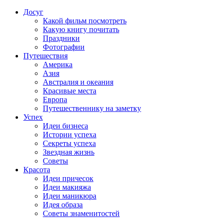
Досуг
Какой фильм посмотреть
Какую книгу почитать
Праздники
Фотографии
Путешествия
Америка
Азия
Австралия и океания
Красивые места
Европа
Путешественнику на заметку
Успех
Идеи бизнеса
Истории успеха
Секреты успеха
Звездная жизнь
Советы
Красота
Идеи причесок
Идеи макияжа
Идеи маникюра
Идея образа
Советы знаменитостей