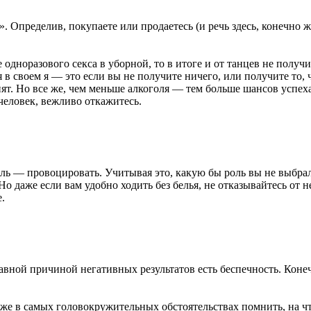
Определив, покупаете или продаетесь (и речь здесь, конечно же
 одноразового секса в уборной, то в итоге и от танцев не получит
в своем я — это если вы не получите ничего, или получите то, ч
нят. Но все же, чем меньше алкоголя — тем больше шансов успех
еловек, вежливо откажитесь.
ль — провоцировать. Учитывая это, какую бы роль вы не выбра
Но даже если вам удобно ходить без белья, не отказывайтесь от 
е.
авной причиной негативных результатов есть беспечность. Конеч
е в самых головокружительных обстоятельствах помнить, на что 