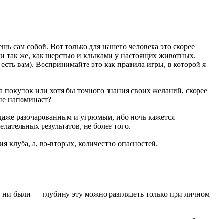
шь сам собой. Вот только для нашего человека это скорее
ти так же, как шерстью и клыками у настоящих животных.
 есть вам). Воспринимайте это как правила игры, в которой я
ка покупок или хотя бы точного знания своих желаний, скорее
 не напоминает?
а даже разочарованным и угрюмым, ибо ночь кажется
елательных результатов, не более того.
я клуба, а, во-вторых, количество опасностей.
ы ни были — глубину эту можно разглядеть только при личном