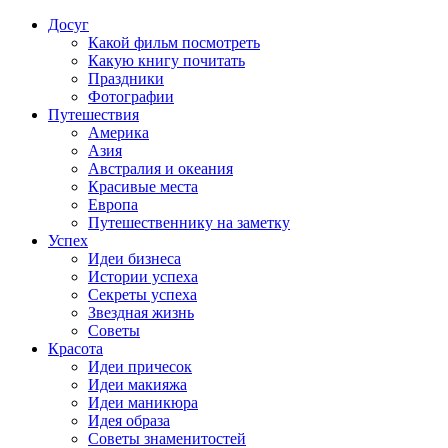
Досуг
Какой фильм посмотреть
Какую книгу почитать
Праздники
Фотографии
Путешествия
Америка
Азия
Австралия и океания
Красивые места
Европа
Путешественнику на заметку
Успех
Идеи бизнеса
Истории успеха
Секреты успеха
Звездная жизнь
Советы
Красота
Идеи причесок
Идеи макияжа
Идеи маникюра
Идея образа
Советы знаменитостей