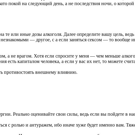
зато покой на следующий день, а не последствия ночи, о которо
а те или иные дозы алкоголя. Далее определите вашу цель, ведь 
 незнакомыми — другое, с а если заняться сексом — то вообще и
гом, а не врагом. Хотя если спросите у меня — чем меньше алко
 есть капиталом человека, а если у вас их нет, то можете счит
ть противостоять внешнему влиянию.
энергии. Реально оценивайте свои силы, ведь если вы пойдете в 
ся с ролью и антуражем, ибо иначе хуже будет именно вам. Тяже