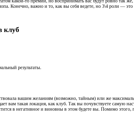
атом какой-то премии, но воспринимать вас будут ровно так же,
опа. Конечно, важно и то, как вы себя ведете, но 3\4 роли — эт
в клуб
мальный результаты.
тствовала вашим желаниям (возможно, тайным) или же максимальн
ает вам такая локация, как клуб. Так вы почувствуете самую нас
ится в негативное и виновны в этом будете вы. Помимо этого, по