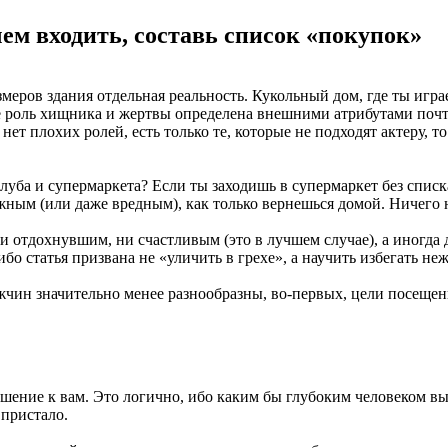
ем входить, составь список «покупок»
меров здания отдельная реальность. Кукольный дом, где ты играе
где роль хищника и жертвы определена внешними атрибутами поч
ет плохих ролей, есть только те, которые не подходят актеру, то
клуба и супермаркета? Если ты заходишь в супермаркет без спис
ужным (или даже вредным), как только вернешься домой. Ничего
 ни отдохнувшим, ни счастливым (это в лучшем случае), а иногд
бо статья призвана не «уличить в грехе», а научить избегать неж
жчин значительно менее разнообразны, во-первых, цели посещени
ошение к вам. Это логично, ибо каким бы глубоким человеком в
 пристало.