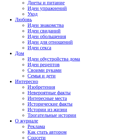
Диеты и питание
Идеи упражнений
Уход
Любовь
Идеи знакомства
Идеи свиданий
Идеи обольщения
Идеи для отношений
Идеи секса
Дом
Идеи обустройства дома
Идеи рецептов
Своими руками
Семья и дети
Интересно
Изобретения
Невероятные факты
Интересные места
Исторические факты
Истории из жизни
Трогательные истории
О журнале
Реклама
Как стать автором
Соцсети