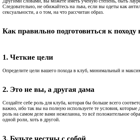
Другими словами, вы можете иметь ученую степень, быть лауре
Следовательно, не обижайтесь на льва, если вы одеты как антил
сексуальности, а о том, на что рассчитан образ.
Как правильно подготовиться к походу 
1. Четкие цели
Определите цели вашего похода в клуб, минимальный и макси
2. Это не вы, а другая дама
Создайте себе роль для клуба, которая бы больше всего соотве
важно, ибо так вы на полную используете те условия, которые д
роль на самом деле вами нежеланна, то всё положительное обрат
одной роли, хоть в другой.
3. Будьте честны с собой