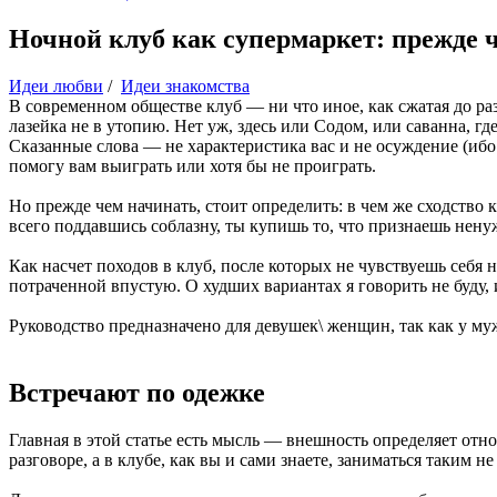
Ночной клуб как супермаркет: прежде ч
Идеи любви
/
Идеи знакомства
В современном обществе клуб — ни что иное, как сжатая до раз
лазейка не в утопию. Нет уж, здесь или Содом, или саванна, 
Сказанные слова — не характеристика вас и не осуждение (ибо н
помогу вам выиграть или хотя бы не проиграть.
Но прежде чем начинать, стоит определить: в чем же сходство 
всего поддавшись соблазну, ты купишь то, что признаешь нен
Как насчет походов в клуб, после которых не чувствуешь себя
потраченной впустую. О худших вариантах я говорить не буду, и
Руководство предназначено для девушек\ женщин, так как у му
Встречают по одежке
Главная в этой статье есть мысль — внешность определяет отн
разговоре, а в клубе, как вы и сами знаете, заниматься таким не