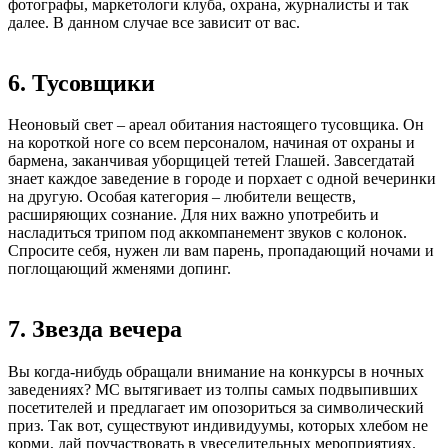
фотографы, маркетологи клуба, охрана, журналисты и так
далее. В данном случае все зависит от вас.
6. Тусовщики
Неоновый свет – ареал обитания настоящего тусовщика. Он
на короткой ноге со всем персоналом, начиная от охраны и
бармена, заканчивая уборщицей тетей Глашей. Завсегдатай
знает каждое заведение в городе и порхает с одной вечеринки
на другую. Особая категория – любители веществ,
расширяющих сознание. Для них важно употребить и
насладиться трипом под аккомпанемент звуков с колонок.
Спросите себя, нужен ли вам парень, пропадающий ночами и
поглощающий жменями допинг.
7. Звезда вечера
Вы когда-нибудь обращали внимание на конкурсы в ночных
заведениях? МС вытягивает из толпы самых подвыпивших
посетителей и предлагает им опозориться за символический
приз. Так вот, существуют индивидуумы, которых хлебом не
корми, дай поучаствовать в увеселительных мероприятиях.