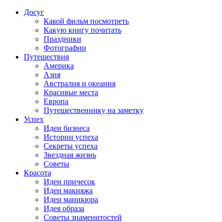
Досуг
Какой фильм посмотреть
Какую книгу почитать
Праздники
Фотографии
Путешествия
Америка
Азия
Австралия и океания
Красивые места
Европа
Путешественнику на заметку
Успех
Идеи бизнеса
Истории успеха
Секреты успеха
Звездная жизнь
Советы
Красота
Идеи причесок
Идеи макияжа
Идеи маникюра
Идея образа
Советы знаменитостей