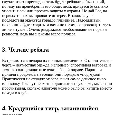
случае отказа преследователь будет требовать объяснений,
почему вы пренебрегли его обществом, придется буквально
уносить ноги или просить защиты у охраны. Не дай Бог, на
первых этапах вы проявите интерес. В таком случае
последствия окажутся гораздо плачевнее. Надоедливый
поклонник будет ходить за вами по пятам, сопровождать чуть
ли не в туалет. Очень раздражают необоснованные порывы
ревности, ведь вы знакомы всего полчаса.
3. Четкие ребята
Встречаются в недорогих ночных заведениях. Отличительная
черта – неуместная одежда, например, спортивная ветровка и
темные солнцезащитные очки в белой оправе. Парниши
пришли продолжить веселье, они порядком «под мухой».
Практически не отходят от бара, пьют самое дешевое пиво
или водку. Пляшут неохотно, двигаются неуклюже, мысленно
просчитывая, сколько алкоголя можно было бы купить вместо
похода в клуб.
4. Крадущийся тигр, затаившийся