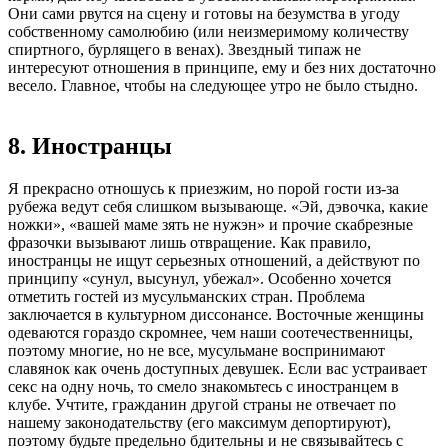
Они сами рвутся на сцену и готовы на безумства в угоду
собственному самолюбию (или неизмеримому количеству
спиртного, бурлящего в венах). Звездный типаж не
интересуют отношения в принципе, ему и без них достаточно
весело. Главное, чтобы на следующее утро не было стыдно.
8. Иностранцы
Я прекрасно отношусь к приезжим, но порой гости из-за
рубежа ведут себя слишком вызывающе. «Эй, дэвочка, какие
ножки», «вашей маме зять не нужэн» и прочие скабрезные
фразочки вызывают лишь отвращение. Как правило,
иностранцы не ищут серьезных отношений, а действуют по
принципу «сунул, высунул, убежал». Особенно хочется
отметить гостей из мусульманских стран. Проблема
заключается в культурном диссонансе. Восточные женщины
одеваются гораздо скромнее, чем наши соотечественницы,
поэтому многие, но не все, мусульмане воспринимают
славянок как очень доступных девушек. Если вас устраивает
секс на одну ночь, то смело знакомьтесь с иностранцем в
клубе. Учтите, гражданин другой страны не отвечает по
нашему законодательству (его максимум депортируют),
поэтому будьте предельно бдительны и не связывайтесь с