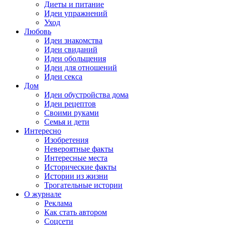
Диеты и питание
Идеи упражнений
Уход
Любовь
Идеи знакомства
Идеи свиданий
Идеи обольщения
Идеи для отношений
Идеи секса
Дом
Идеи обустройства дома
Идеи рецептов
Своими руками
Семья и дети
Интересно
Изобретения
Невероятные факты
Интересные места
Исторические факты
Истории из жизни
Трогательные истории
О журнале
Реклама
Как стать автором
Соцсети