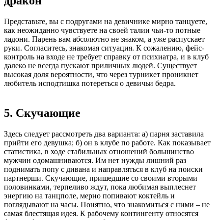
дракон
Представьте, вы с подругами на девичнике мирно танцуете,
как неожиданно чувствуете на своей талии чьи-то потные
ладони. Парень вам абсолютно не знаком, а уже распускает
руки. Согласитесь, знакомая ситуация. К сожалению, фейс-
контроль на входе не требует справку от психиатра, и в клуб
далеко не всегда пускают приличных людей. Существует
высокая доля вероятности, что через турникет проникнет
любитель исподтишка потереться о девичьи бедра.
5. Скучающие
Здесь следует рассмотреть два варианта: а) парня заставила
прийти его девушка; б) он в клубе по работе. Как показывает
статистика, в ходе стабильных отношений большинство
мужчин одомашниваются. Им нет нужды лишний раз
поднимать попу с дивана и направляться в клуб на поиски
партнерши. Скучающие, пришедшие со своими вторыми
половинками, терпеливо ждут, пока любимая выплеснет
энергию на танцполе, мерно попивают коктейль и
поглядывают на часы. Понятно, что знакомиться с ними – не
самая блестящая идея. К рабочему контингенту относятся