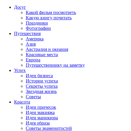
Досуг
Какой фильм посмотреть
Какую книгу почитать
Праздники
Фотографии
Путешествия
Америка
Азия
Австралия и океания
Красивые места
Европа
Путешественнику на заметку
Успех
Идеи бизнеса
Истории успеха
Секреты успеха
Звездная жизнь
Советы
Красота
Идеи причесок
Идеи макияжа
Идеи маникюра
Идея образа
Советы знаменитостей