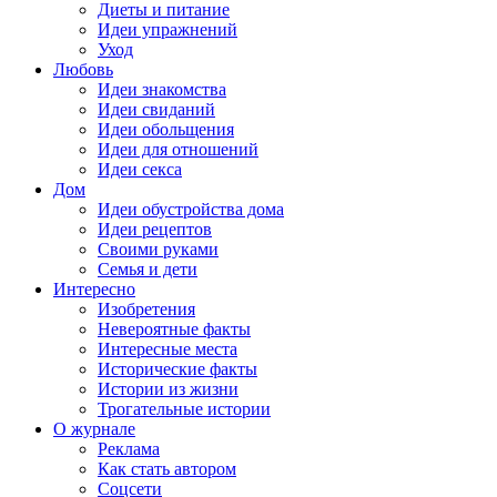
Диеты и питание
Идеи упражнений
Уход
Любовь
Идеи знакомства
Идеи свиданий
Идеи обольщения
Идеи для отношений
Идеи секса
Дом
Идеи обустройства дома
Идеи рецептов
Своими руками
Семья и дети
Интересно
Изобретения
Невероятные факты
Интересные места
Исторические факты
Истории из жизни
Трогательные истории
О журнале
Реклама
Как стать автором
Соцсети