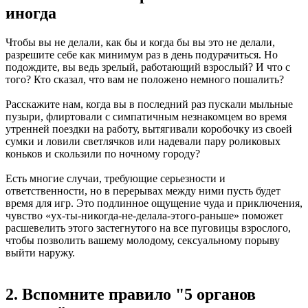
иногда
Чтобы вы не делали, как бы и когда бы вы это не делали,
разрешите себе как минимум раз в день подурачиться. Но
подождите, вы ведь зрелый, работающий взрослый? И что с
того? Кто сказал, что вам не положено немного пошалить?
Расскажите нам, когда вы в последний раз пускали мыльные
пузыри, флиртовали с симпатичным незнакомцем во время
утренней поездки на работу, вытягивали коробочку из своей
сумки и ловили светлячков или надевали пару роликовых
коньков и скользили по ночному городу?
Есть многие случаи, требующие серьезности и
ответственности, но в перерывах между ними пусть будет
время для игр. Это подлинное ощущение чуда и приключения,
чувство «ух-ты-никогда-не-делала-этого-раньше» поможет
расшевелить этого застегнутого на все пуговицы взрослого,
чтобы позволить вашему молодому, сексуальному порыву
выйти наружу.
2. Вспомните правило "5 органов