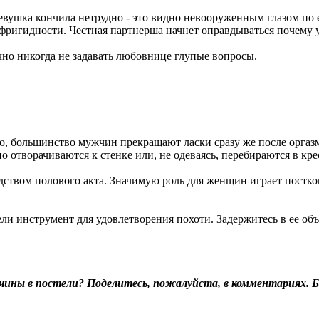
евушка кончила нетрудно - это видно невооруженным глазом по 
 фригидности. Честная партнерша начнет оправдываться почему у
чно никогда не задавать любовнице глупые вопросы.
, большинство мужчин прекращают ласки сразу же после оргазма
о отворачиваются к стенке или, не одеваясь, перебираются в кр
редством полового акта. Значимую роль для женщин играет пост
и инструмент для удовлетворения похоти. Задержитесь в ее объят
ины в постели? Поделитесь, пожалуйста, в комментариях. 