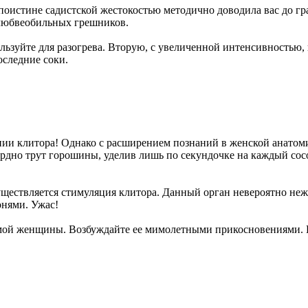
 поистине садистской жестокостью методично доводила вас до гр
 любвеобильных грешников.
ьзуйте для разогрева. Вторую, с увеличенной интенсивностью,
оследние соки.
ании клитора! Однако с расширением познаний в женской анатом
но трут горошины, уделив лишь по секундочке на каждый сосок. 
уществляется стимуляция клитора. Данный орган невероятно не
онями. Ужас!
ой женщины. Возбуждайте ее мимолетными прикосновениями. Н