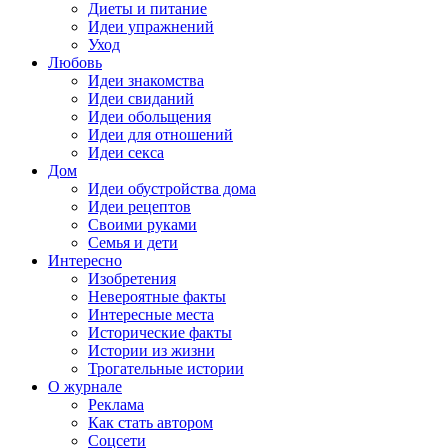
Диеты и питание
Идеи упражнений
Уход
Любовь
Идеи знакомства
Идеи свиданий
Идеи обольщения
Идеи для отношений
Идеи секса
Дом
Идеи обустройства дома
Идеи рецептов
Своими руками
Семья и дети
Интересно
Изобретения
Невероятные факты
Интересные места
Исторические факты
Истории из жизни
Трогательные истории
О журнале
Реклама
Как стать автором
Соцсети