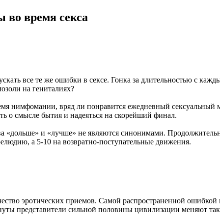
 во время секса
кать все те же ошибки в сексе. Гонка за длительностью с кажд
 мозоли на гениталиях?
емя нимфомании, вряд ли понравится ежедневный сексуальный м
ть о смысле бытия и надеяться на скорейший финал.
а «дольше» и «лучше» не являются синонимами. Продолжительно
релюдию, а 5-10 на возвратно-поступательные движения.
ество эротических приемов. Самой распространенной ошибкой м
минуты представители сильной половины цивилизации меняют так