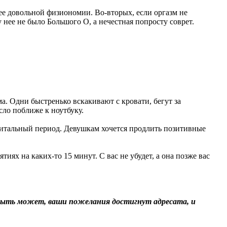
ее довольной физиономии. Во-вторых, если оргазм не
 нее не было Большого О, а нечестная попросту соврет.
. Одни быстренько вскакивают с кровати, бегут за
есло поближе к ноутбуку.
коитальный период. Девушкам хочется продлить позитивные
иях на каких-то 15 минут. С вас не убудет, а она позже вас
Быть может, ваши пожелания достигнут адресата, и