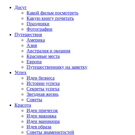
Досуг
Какой фильм посмотреть
Какую книгу почитать
Праздники
Фотографии
Путешествия
Америка
Азия
Австралия и океания
Красивые места
Европа
Путешественнику на заметку
Успех
Идеи бизнеса
Истории успеха
Секреты успеха
Звездная жизнь
Советы
Красота
Идеи причесок
Идеи макияжа
Идеи маникюра
Идея образа
Советы знаменитостей