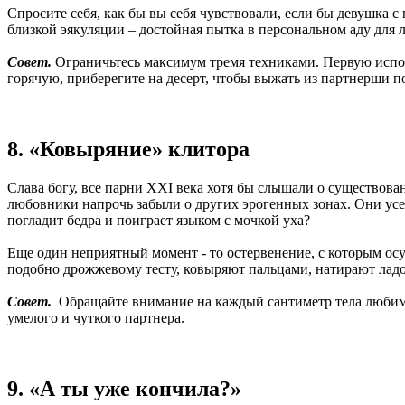
Спросите себя, как бы вы себя чувствовали, если бы девушка с
близкой эякуляции – достойная пытка в персональном аду для
Совет.
Ограничьтесь максимум тремя техниками. Первую испол
горячую, приберегите на десерт, чтобы выжать из партнерши п
8. «Ковыряние» клитора
Слава богу, все парни XXI века хотя бы слышали о существов
любовники напрочь забыли о других эрогенных зонах. Они усерд
погладит бедра и поиграет языком с мочкой уха?
Еще один неприятный момент - то остервенение, с которым ос
подобно дрожжевому тесту, ковыряют пальцами, натирают лад
Совет.
Обращайте внимание на каждый сантиметр тела любим
умелого и чуткого партнера.
9. «А ты уже кончила?»