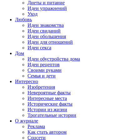
Диеты и питание
Идеи упражнений
Уход
Любовь
Идеи знакомства
Идеи свиданий
Идеи обольщения
Идеи для отношений
Идеи секса
Дом
Идеи обустройства дома
Идеи рецептов
Своими руками
Семья и дети
Интересно
Изобретения
Невероятные факты
Интересные места
Исторические факты
Истории из жизни
Трогательные истории
О журнале
Реклама
Как стать автором
Соцсети