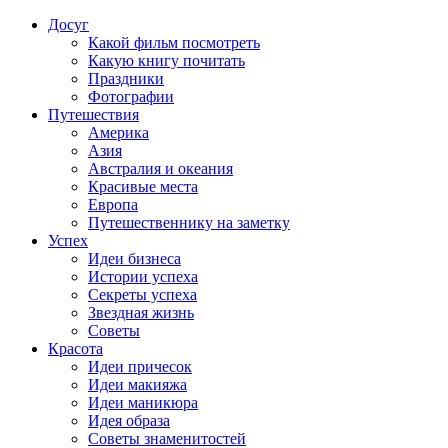
Досуг
Какой фильм посмотреть
Какую книгу почитать
Праздники
Фотографии
Путешествия
Америка
Азия
Австралия и океания
Красивые места
Европа
Путешественнику на заметку
Успех
Идеи бизнеса
Истории успеха
Секреты успеха
Звездная жизнь
Советы
Красота
Идеи причесок
Идеи макияжа
Идеи маникюра
Идея образа
Советы знаменитостей