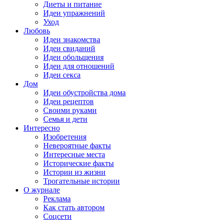
Диеты и питание
Идеи упражнений
Уход
Любовь
Идеи знакомства
Идеи свиданий
Идеи обольщения
Идеи для отношений
Идеи секса
Дом
Идеи обустройства дома
Идеи рецептов
Своими руками
Семья и дети
Интересно
Изобретения
Невероятные факты
Интересные места
Исторические факты
Истории из жизни
Трогательные истории
О журнале
Реклама
Как стать автором
Соцсети