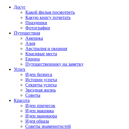
Досуг
Какой фильм посмотреть
Какую книгу почитать
Праздники
Фотографии
Путешествия
Америка
Азия
Австралия и океания
Красивые места
Европа
Путешественнику на заметку
Успех
Идеи бизнеса
Истории успеха
Секреты успеха
Звездная жизнь
Советы
Красота
Идеи причесок
Идеи макияжа
Идеи маникюра
Идея образа
Советы знаменитостей