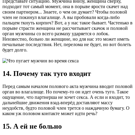
Представьте ситуацию. Мужчина внизу, женщина сверху,
подходит тот самый момент, она в порыве ярости скачет над
своим партнером... Знаете, о чем он думает? Чтобы половой
член не покинул влагалище. А вы пробовали когда-либо
пальцем ткнуть кирпич? Вот, а у нас такое бывает. Частенько в
порыве страсти женщина не рассчитывает скачок и половой
орган мужчины со всего размаху ударяется о лобок.
Неизвестно, больно ли женщине, но для нас это может иметь
печальные последствия. Нет, перелома не будет, но вот болеть
будет долго.
14. Почему так туго входит
Перед самым началом полового акта мужчина вводит половой
орган во влагалище. Но почему-то он идет очень туго. Такое
ощущение, что партнерша не хочет секса. А если и входит, то
дальнейшие движения взад-вперёд доставляют массу
неудобств, будто половой член трется о наждачную бумагу. О
каком уж половом контакте может идти речь?
15. А ей не больно