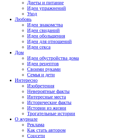
Диеты и питание
Идеи упражнений
Уход
Любовь
Идеи знакомства
Идеи свиданий
Идеи обольщения
Идеи для отношений
Идеи секса
Дом
Идеи обустройства дома
Идеи рецептов
Своими руками
Семья и дети
Интересно
Изобретения
Невероятные факты
Интересные места
Исторические факты
Истории из жизни
Трогательные истории
О журнале
Реклама
Как стать автором
Соцсети