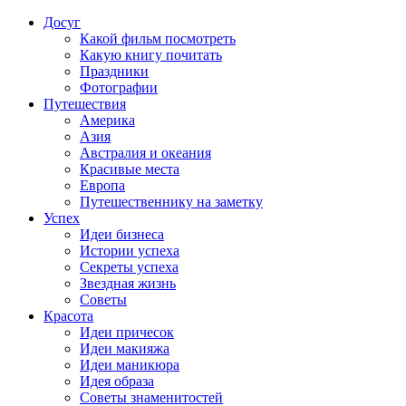
Досуг
Какой фильм посмотреть
Какую книгу почитать
Праздники
Фотографии
Путешествия
Америка
Азия
Австралия и океания
Красивые места
Европа
Путешественнику на заметку
Успех
Идеи бизнеса
Истории успеха
Секреты успеха
Звездная жизнь
Советы
Красота
Идеи причесок
Идеи макияжа
Идеи маникюра
Идея образа
Советы знаменитостей