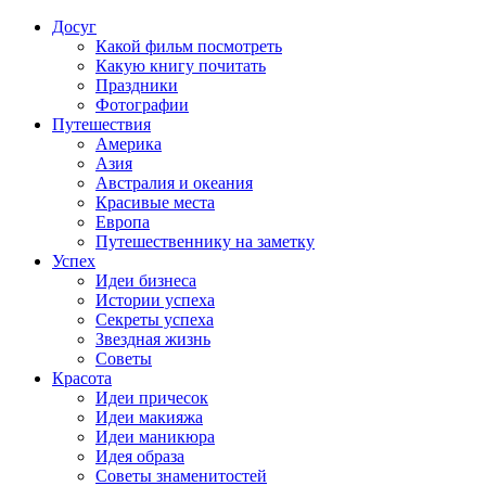
Досуг
Какой фильм посмотреть
Какую книгу почитать
Праздники
Фотографии
Путешествия
Америка
Азия
Австралия и океания
Красивые места
Европа
Путешественнику на заметку
Успех
Идеи бизнеса
Истории успеха
Секреты успеха
Звездная жизнь
Советы
Красота
Идеи причесок
Идеи макияжа
Идеи маникюра
Идея образа
Советы знаменитостей