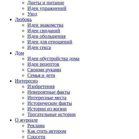
Диеты и питание
Идеи упражнений
Уход
Любовь
Идеи знакомства
Идеи свиданий
Идеи обольщения
Идеи для отношений
Идеи секса
Дом
Идеи обустройства дома
Идеи рецептов
Своими руками
Семья и дети
Интересно
Изобретения
Невероятные факты
Интересные места
Исторические факты
Истории из жизни
Трогательные истории
О журнале
Реклама
Как стать автором
Соцсети