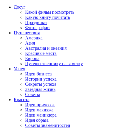
Досуг
Какой фильм посмотреть
Какую книгу почитать
Праздники
Фотографии
Путешествия
Америка
Азия
Австралия и океания
Красивые места
Европа
Путешественнику на заметку
Успех
Идеи бизнеса
Истории успеха
Секреты успеха
Звездная жизнь
Советы
Красота
Идеи причесок
Идеи макияжа
Идеи маникюра
Идея образа
Советы знаменитостей