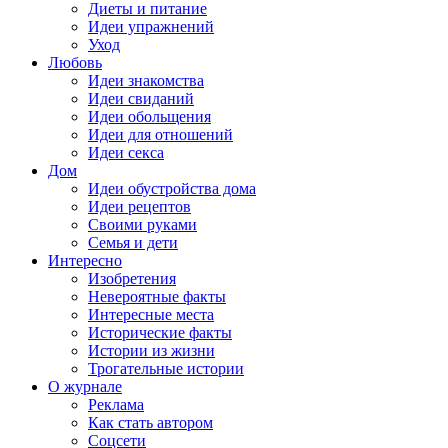
Диеты и питание
Идеи упражнений
Уход
Любовь
Идеи знакомства
Идеи свиданий
Идеи обольщения
Идеи для отношений
Идеи секса
Дом
Идеи обустройства дома
Идеи рецептов
Своими руками
Семья и дети
Интересно
Изобретения
Невероятные факты
Интересные места
Исторические факты
Истории из жизни
Трогательные истории
О журнале
Реклама
Как стать автором
Соцсети