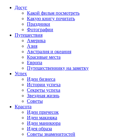
Досуг
Какой фильм посмотреть
Какую книгу почитать
Праздники
Фотографии
Путешествия
Америка
Азия
Австралия и океания
Красивые места
Европа
Путешественнику на заметку
Успех
Идеи бизнеса
Истории успеха
Секреты успеха
Звездная жизнь
Советы
Красота
Идеи причесок
Идеи макияжа
Идеи маникюра
Идея образа
Советы знаменитостей