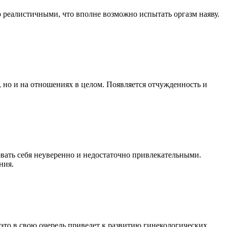
о реалистичными, что вполне возможно испытать оргазм наяву.
, но и на отношениях в целом. Появляется отчужденность и
вовать себя неуверенно и недостаточно привлекательными.
ния.
это в свою очередь приведет к развитию гинекологических