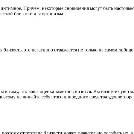
а интимное. Причем, некоторые сновидения могут быть настольк
еской близости для организма.
 близость, это негативно отражается не только на самом либидо
овы к тому, что ваша оценка заметно снизится. Вы начнете чувст
оэтому не лишайте себя этого природного средства удовлетворе
оэтому отсутствие близости может значительно ослабить их, а 