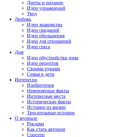
Диеты и питание
Идеи упражнений
Уход
Любовь
Идеи знакомства
Идеи свиданий
Идеи обольщения
Идеи для отношений
Идеи секса
Дом
Идеи обустройства дома
Идеи рецептов
Своими руками
Семья и дети
Интересно
Изобретения
Невероятные факты
Интересные места
Исторические факты
Истории из жизни
Трогательные истории
О журнале
Реклама
Как стать автором
Соцсети