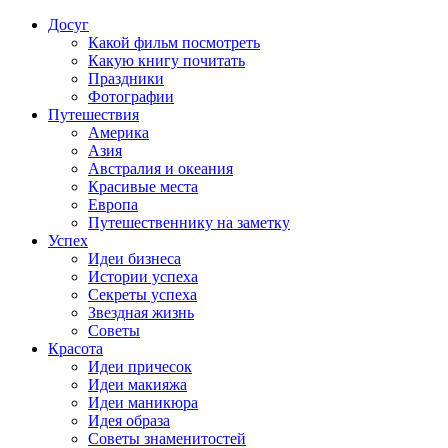
Досуг
Какой фильм посмотреть
Какую книгу почитать
Праздники
Фотографии
Путешествия
Америка
Азия
Австралия и океания
Красивые места
Европа
Путешественнику на заметку
Успех
Идеи бизнеса
Истории успеха
Секреты успеха
Звездная жизнь
Советы
Красота
Идеи причесок
Идеи макияжа
Идеи маникюра
Идея образа
Советы знаменитостей