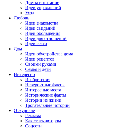
Диеты и питание
Идеи упражнений
Уход
Любовь
Идеи знакомства
Идеи свиданий
Идеи обольщения
Идеи для отношений
Идеи секса
Дом
Идеи обустройства дома
Идеи рецептов
Своими руками
Семья и дети
Интересно
Изобретения
Невероятные факты
Интересные места
Исторические факты
Истории из жизни
Трогательные истории
О журнале
Реклама
Как стать автором
Соцсети