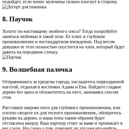
подойдет, если пенис мужчины сильно изогнут в сторону.
8. Паучок
Хотите по-настоящему знойного секса? Тогда попробуйте
заняться любовью в такой позе. Ее плюс в глубоком
проникновении и нестандартном вхождении. Под весом
девушки ее тело полностью опустится на член, который будет
давить на переднюю стенку.
9. Волшебная палочка
Отправившись за пределы города, насладитесь первозданной
наготой, отдыхая в костюмах Адама и Ева. Найдите гладкое
дерево без заноз и облокотитесь на него, занимаясь сексом
стоя.
Расставьте широко ноги для глубокого проникновения, или
плотно сведите их для тесного проникновения., обопритесь
руками на дерево, и ваша попа таким образом будет
отставлена кверху. Ваш партнер стоит за вами и проникает в
вас сзади. Ни слова о том, поможет ли это вам что-нибудь