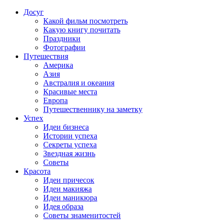
Досуг
Какой фильм посмотреть
Какую книгу почитать
Праздники
Фотографии
Путешествия
Америка
Азия
Австралия и океания
Красивые места
Европа
Путешественнику на заметку
Успех
Идеи бизнеса
Истории успеха
Секреты успеха
Звездная жизнь
Советы
Красота
Идеи причесок
Идеи макияжа
Идеи маникюра
Идея образа
Советы знаменитостей