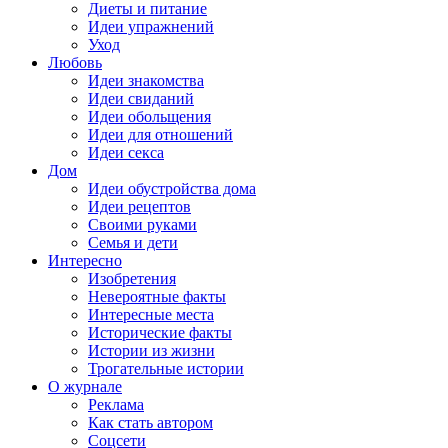
Диеты и питание
Идеи упражнений
Уход
Любовь
Идеи знакомства
Идеи свиданий
Идеи обольщения
Идеи для отношений
Идеи секса
Дом
Идеи обустройства дома
Идеи рецептов
Своими руками
Семья и дети
Интересно
Изобретения
Невероятные факты
Интересные места
Исторические факты
Истории из жизни
Трогательные истории
О журнале
Реклама
Как стать автором
Соцсети