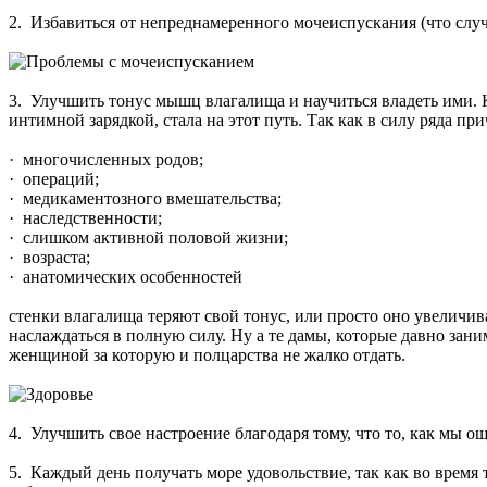
2. Избавиться от непреднамеренного мочеиспускания (что случ
3. Улучшить тонус мышц влагалища и научиться владеть ими. К 
интимной зарядкой, стала на этот путь. Так как в силу ряда при
· многочисленных родов;
· операций;
· медикаментозного вмешательства;
· наследственности;
· слишком активной половой жизни;
· возраста;
· анатомических особенностей
стенки влагалища теряют свой тонус, или просто оно увеличива
наслаждаться в полную силу. Ну а те дамы, которые давно зан
женщиной за которую и полцарства не жалко отдать.
4. Улучшить свое настроение благодаря тому, что то, как мы о
5. Каждый день получать море удовольствие, так как во время