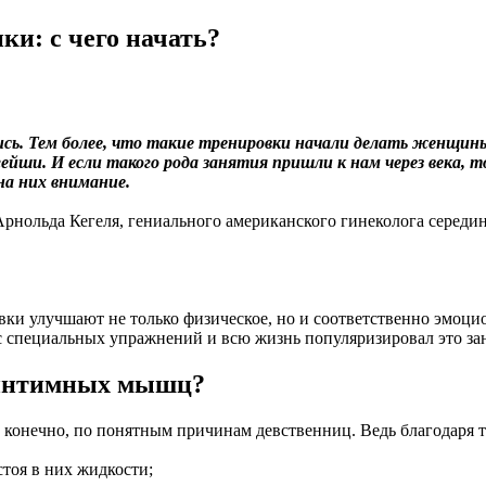
и: с чего начать?
сь. Тем более, что такие тренировки начали делать женщины
гейши. И если такого рода занятия пришли к нам через века,
на них внимание.
рнольда Кегеля, гениального американского гинеколога середины
ки улучшают не только физическое, но и соответственно эмоцио
с специальных упражнений и всю жизнь популяризировал это за
и интимных мышц?
 конечно, по понятным причинам девственниц. Ведь благодаря 
стоя в них жидкости;