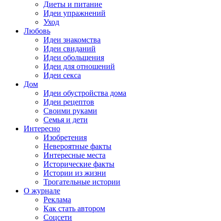
Диеты и питание
Идеи упражнений
Уход
Любовь
Идеи знакомства
Идеи свиданий
Идеи обольщения
Идеи для отношений
Идеи секса
Дом
Идеи обустройства дома
Идеи рецептов
Своими руками
Семья и дети
Интересно
Изобретения
Невероятные факты
Интересные места
Исторические факты
Истории из жизни
Трогательные истории
О журнале
Реклама
Как стать автором
Соцсети