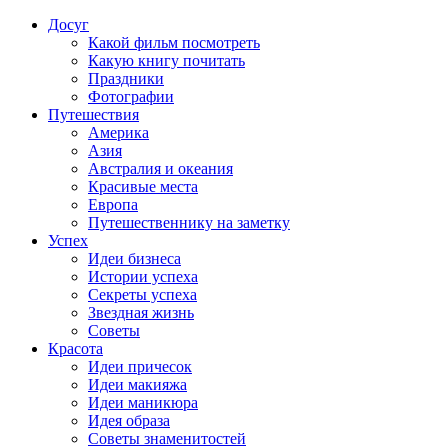
Досуг
Какой фильм посмотреть
Какую книгу почитать
Праздники
Фотографии
Путешествия
Америка
Азия
Австралия и океания
Красивые места
Европа
Путешественнику на заметку
Успех
Идеи бизнеса
Истории успеха
Секреты успеха
Звездная жизнь
Советы
Красота
Идеи причесок
Идеи макияжа
Идеи маникюра
Идея образа
Советы знаменитостей