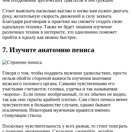
чем полдюжины эротических трактатов и инструкций.
Стоит выяснить насколько высоко и низко вам нужно двигать
руку, желательную скорость движений и силу захвата.
Благодаря разговорам и практике вы сможете создать свою
идеальную технику. Также не будет лишним изучение
различных техник в интернете, это однозначно поможет
прийти к идеалу как можно быстрее.
7. Изучите анатомию пениса
Говоря о том, чтобы подарить мужчине удовольствие, просто
нельзя обойти стороной важность изучения анатомии
мужского полового органа. Самыми чувственными его
участками считаются: головка, уздечка и так называемая
«корона». Если пенис необрезанный, то их обычно не видно,
так как они скрыты крайней плотью. Сам ствол пениса менее
чувствителен в большинстве случаев, однако бывают
исключения. Некоторым мужчинам нравятся именно
стимуляции ствола.
Поскольку чувствительность у всех разная, то стоит поиграть
с разными движениями. Скользите, сжимайте, делайте