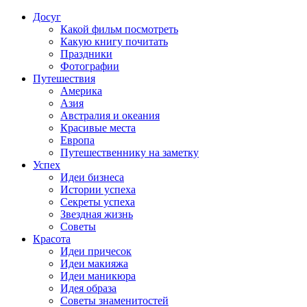
Досуг
Какой фильм посмотреть
Какую книгу почитать
Праздники
Фотографии
Путешествия
Америка
Азия
Австралия и океания
Красивые места
Европа
Путешественнику на заметку
Успех
Идеи бизнеса
Истории успеха
Секреты успеха
Звездная жизнь
Советы
Красота
Идеи причесок
Идеи макияжа
Идеи маникюра
Идея образа
Советы знаменитостей