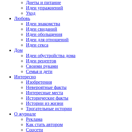
Диеты и питание
Идеи упражнений
Уход
Любовь
Идеи знакомства
Идеи свиданий
Идеи обольщения
Идеи для отношений
Идеи секса
Дом
Идеи обустройства дома
Идеи рецептов
Своими руками
Семья и дети
Интересно
Изобретения
Невероятные факты
Интересные места
Исторические факты
Истории из жизни
Трогательные истории
О журнале
Реклама
Как стать автором
Соцсети