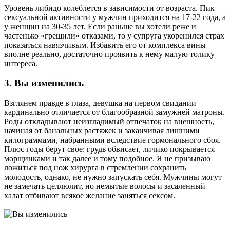
Уровень либидо колеблется в зависимости от возраста. Пик
сексуальной активности у мужчин приходится на 17-22 года, а
у женщин на 30-35 лет. Если раньше вы хотели реже и
частенько «грешили» отказами, то у супруга укоренился страх
показаться навязчивым. Избавить его от комплекса вины
вполне реально, достаточно проявить к нему малую толику
интереса.
3. Вы изменились
Взглянем правде в глаза, девушка на первом свидании
кардинально отличается от благообразной замужней матроны.
Роды откладывают неизгладимый отпечаток на внешность,
начиная от банальных растяжек и заканчивая лишними
килограммами, набранными вследствие гормонального сбоя.
Плюс годы берут свое: грудь обвисает, личико покрывается
морщинками и так далее и тому подобное. Я не призываю
ложиться под нож хирурга в стремлении сохранить
молодость, однако, не нужно запускать себя. Мужчины могут
не замечать целлюлит, но немытые волосы и засаленный
халат отбивают всякое желание заняться сексом.