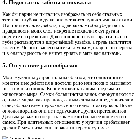
4. Недостаток заботы и похвалы
Как бы парни не пытались изображать из себя стальных
титанов, глубоко в душе они остаются пушистыми котиками.
Им приятна ласка, забота, поддержка. Чтобы убедиться в
правдивости моих слов искренне похвалите супруга и
оцените его реакцию. Даю стопроцентную гарантию - его
губы расплывутся в широчайшей улыбке, а грудь выпятится
колесом. Чешите вашего котика за ушком, гладьте по шерстке,
и в благодарность он начтет урчать и мять вас лапками.
5. Отсутствие разнообразия
Мозг мужчины устроен таким образом, что однотипные,
монотонные действия в постели рано или поздно вызывают
негативный отклик. Корни уходят к нашим предкам из
животного мира. Самки большинства видов совокупляются с
одним самцом, как правило, самым сильным представителем
стаи, обладателем первоклассного генного материала. После
оплодотворения они не подпускают других претендентов.
Для самца важно покрыть как можно большее количество
самок. При длительных отношениях у мужчин срабатывает
древний механизм, они теряют интерес к супруге.