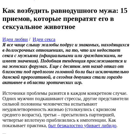
Как возбудить равнодушного мужа: 15
приемов, которые превратят его в
сексуальное животное
Идеи любви
/
Идеи секса
Я все чаще слышу жалобы подруг и знакомых, находящихся
в долгосрочных отношениях, на то, что им недостает
секса с мужьями (официальными или гражданскими, не
имеет значения). Подобная тенденция прослеживается и
на женских форумах. Еще с десяток лет назад отказ от
близости под предлогом головной боли был исключительно
дамской прерогативой, а сегодня девушки стали гораздо
активнее в области эротических игр.
Источники проблемы разнятся в каждом конкретном случае.
Одних мужчин подкашивают стрессы, другие представители
сильной половины человечества испытывают
неудовлетворенность жизнью (столкнулись с кризисом
среднего возраста), третьи – пресытились партнершей,
четвертые вплотную приблизились к импотенции. Как
показывает практика,
быт безжалостно убивает либидо
.