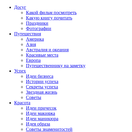
Досуг
Какой фильм посмотреть
Какую книгу почитать
Праздники
Фотографии
Путешествия
Америка
Азия
Австралия и океания
Красивые места
Европа
Путешественнику на заметку
Успех
Идеи бизнеса
Истории успеха
Секреты успеха
Звездная жизнь
Советы
Красота
Идеи причесок
Идеи макияжа
Идеи маникюра
Идея образа
Советы знаменитостей