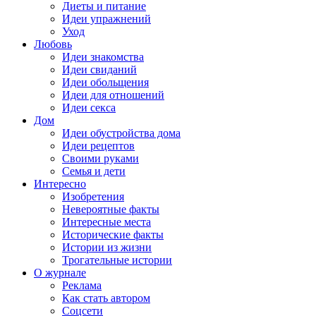
Диеты и питание
Идеи упражнений
Уход
Любовь
Идеи знакомства
Идеи свиданий
Идеи обольщения
Идеи для отношений
Идеи секса
Дом
Идеи обустройства дома
Идеи рецептов
Своими руками
Семья и дети
Интересно
Изобретения
Невероятные факты
Интересные места
Исторические факты
Истории из жизни
Трогательные истории
О журнале
Реклама
Как стать автором
Соцсети