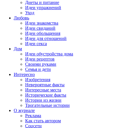
Диеты и питание
Идеи упражнений
Уход
Любовь
Идеи знакомства
Идеи свиданий
Идеи обольщения
Идеи для отношений
Идеи секса
Дом
Идеи обустройства дома
Идеи рецептов
Своими руками
Семья и дети
Интересно
Изобретения
Невероятные факты
Интересные места
Исторические факты
Истории из жизни
Трогательные истории
О журнале
Реклама
Как стать автором
Соцсети