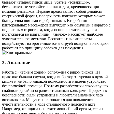
бывают четырех типов: яйца, усатые «товарищи»,
бесконтактные устройства и накладки, крепящиеся при
помощи ремешков. Первые представляют собой девайсы
сферической формы, поверхность контакта которых может
быть усеяна шипами и ребрышками. Второй тип
клиторальных массажеров выглядит, как обычный вибратор с
подвижным отростком, когда основная часть игрушки
погружается во влагалище, «язычок» массирует наиболее
чувствительное местечко. Бесконтактные аппараты
воздействуют на эрогенные зоны струей воздуха, а накладки
работают по принципу бабочек для похудения.
3. Анальные
Работа с «черным ходом» сопряжена с рядом рисков. На
практике бывали случаи, когда вибратор застревал в прямой
кишке и не было никакой возможности извлечь устройство
без врачебной помощи. Поэтому разработчики секс-игрушек
снабдили девайсы ограничительными кольцами. Прорехи в
безопасности были устранены и любители анальных ласк
возликовали. Могут использоваться для повышения
чувствительности в ходе стандартного полового акта.
Например, женщина испытает мощнейший оргазм, если к
фрикциям партнера добавить массаж ануса.