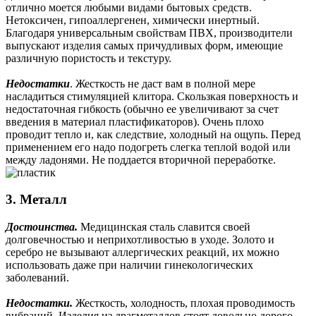
отлично моется любыми видами бытовых средств.
Нетоксичен, гипоаллергенен, химически инертный.
Благодаря универсальным свойствам ПВХ, производители
выпускают изделия самых причудливых форм, имеющие
различную пористость и текстуру.
Недостатки
. Жесткость не даст вам в полной мере
насладиться стимуляцией клитора. Скользкая поверхность и
недостаточная гибкость (обычно ее увеличивают за счет
введения в материал пластификаторов). Очень плохо
проводит тепло и, как следствие, холодный на ощупь. Перед
применением его надо подогреть слегка теплой водой или
между ладонями. Не поддается вторичной переработке.
3. Металл
Достоинства.
Медицинская сталь славится своей
долговечностью и неприхотливостью в уходе. Золото и
серебро не вызывают аллергических реакций, их можно
использовать даже при наличии гинекологических
заболеваний.
Недостатки.
Жесткость, холодность, плохая проводимость
вибраций. Изделия из драгметаллов стоят довольно дорого.