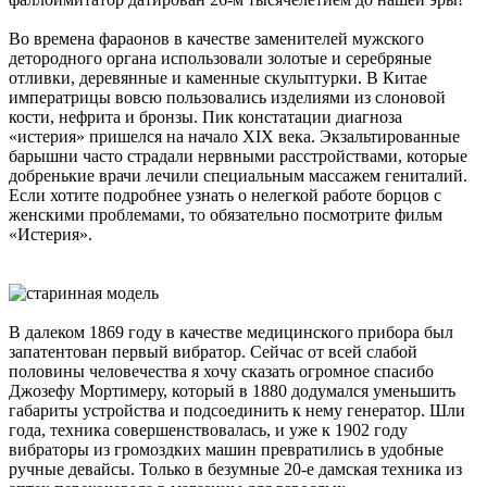
Во времена фараонов в качестве заменителей мужского
детородного органа использовали золотые и серебряные
отливки, деревянные и каменные скульптурки. В Китае
императрицы вовсю пользовались изделиями из слоновой
кости, нефрита и бронзы. Пик констатации диагноза
«истерия» пришелся на начало XIX века. Экзальтированные
барышни часто страдали нервными расстройствами, которые
добренькие врачи лечили специальным массажем гениталий.
Если хотите подробнее узнать о нелегкой работе борцов с
женскими проблемами, то обязательно посмотрите фильм
«Истерия».
В далеком 1869 году в качестве медицинского прибора был
запатентован первый вибратор. Сейчас от всей слабой
половины человечества я хочу сказать огромное спасибо
Джозефу Мортимеру, который в 1880 додумался уменьшить
габариты устройства и подсоединить к нему генератор. Шли
года, техника совершенствовалась, и уже к 1902 году
вибраторы из громоздких машин превратились в удобные
ручные девайсы. Только в безумные 20-е дамская техника из