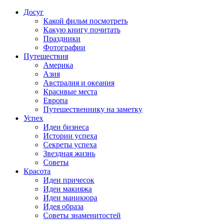
Досуг
Какой фильм посмотреть
Какую книгу почитать
Праздники
Фотографии
Путешествия
Америка
Азия
Австралия и океания
Красивые места
Европа
Путешественнику на заметку
Успех
Идеи бизнеса
Истории успеха
Секреты успеха
Звездная жизнь
Советы
Красота
Идеи причесок
Идеи макияжа
Идеи маникюра
Идея образа
Советы знаменитостей