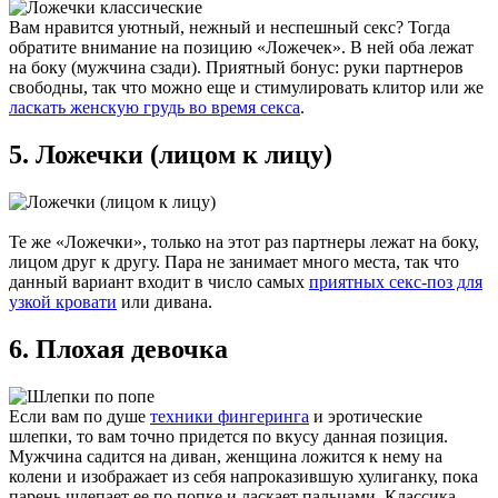
Вам нравится уютный, нежный и неспешный секс? Тогда
обратите внимание на позицию «Ложечек». В ней оба лежат
на боку (мужчина сзади). Приятный бонус: руки партнеров
свободны, так что можно еще и стимулировать клитор или же
ласкать женскую грудь во время секса
.
5. Ложечки (лицом к лицу)
Те же «Ложечки», только на этот раз партнеры лежат на боку,
лицом друг к другу. Пара не занимает много места, так что
данный вариант входит в число самых
приятных секс-поз для
узкой кровати
или дивана.
6. Плохая девочка
Если вам по душе
техники фингеринга
и эротические
шлепки, то вам точно придется по вкусу данная позиция.
Мужчина садится на диван, женщина ложится к нему на
колени и изображает из себя напроказившую хулиганку, пока
парень шлепает ее по попке и ласкает пальцами. Классика