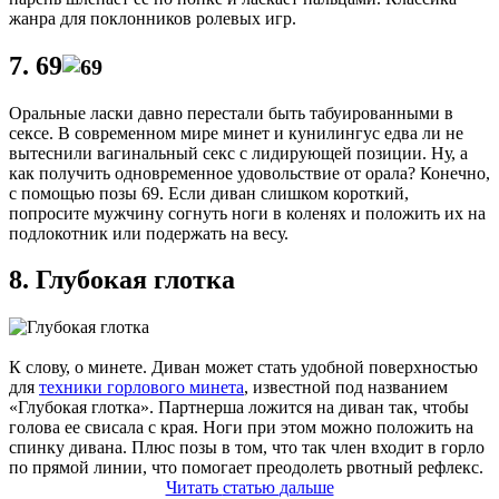
жанра для поклонников ролевых игр.
7. 69
Оральные ласки давно перестали быть табуированными в
сексе. В современном мире минет и кунилингус едва ли не
вытеснили вагинальный секс с лидирующей позиции. Ну, а
как получить одновременное удовольствие от орала? Конечно,
с помощью позы 69. Если диван слишком короткий,
попросите мужчину согнуть ноги в коленях и положить их на
подлокотник или подержать на весу.
8. Глубокая глотка
К слову, о минете. Диван может стать удобной поверхностью
для
техники горлового минета
, известной под названием
«Глубокая глотка». Партнерша ложится на диван так, чтобы
голова ее свисала с края. Ноги при этом можно положить на
спинку дивана. Плюс позы в том, что так член входит в горло
по прямой линии, что помогает преодолеть рвотный рефлекс.
Читать
статью
дальше