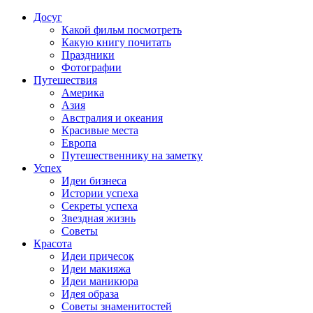
Досуг
Какой фильм посмотреть
Какую книгу почитать
Праздники
Фотографии
Путешествия
Америка
Азия
Австралия и океания
Красивые места
Европа
Путешественнику на заметку
Успех
Идеи бизнеса
Истории успеха
Секреты успеха
Звездная жизнь
Советы
Красота
Идеи причесок
Идеи макияжа
Идеи маникюра
Идея образа
Советы знаменитостей