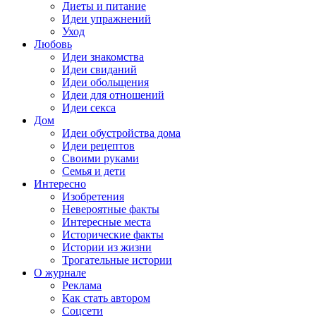
Диеты и питание
Идеи упражнений
Уход
Любовь
Идеи знакомства
Идеи свиданий
Идеи обольщения
Идеи для отношений
Идеи секса
Дом
Идеи обустройства дома
Идеи рецептов
Своими руками
Семья и дети
Интересно
Изобретения
Невероятные факты
Интересные места
Исторические факты
Истории из жизни
Трогательные истории
О журнале
Реклама
Как стать автором
Соцсети