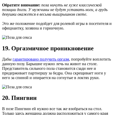
Обратите внимание:
поза ничуть не хуже классической
позиции догги. У мужчины не будут уставать ноги, а грудь
девушки окажется в весьма выигрышном свете.
Это же положение подойдет для ролевой игры в посетителя и
официантку, хозяина и горничную.
19. Оргазмичное проникновение
Дабы
гарантировано получить оргазм
, попробуйте воплотить
данную позу. Барышне нужно лечь на живот на столе.
Представитель сильного пола становится сзади нее и
придерживает партнершу за бедра. Она скрещивает ноги у
него за спиной и опирается на согнутые в локтях руки.
20. Пингвин
В позе Пингвин ей нужно все так же взобраться на стол.
Только здесь женщина должна расположиться у самого края