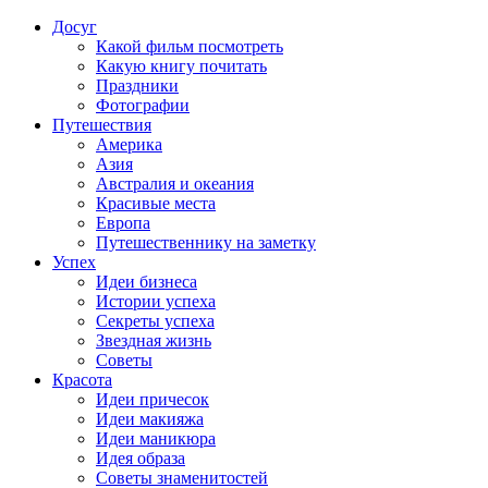
Досуг
Какой фильм посмотреть
Какую книгу почитать
Праздники
Фотографии
Путешествия
Америка
Азия
Австралия и океания
Красивые места
Европа
Путешественнику на заметку
Успех
Идеи бизнеса
Истории успеха
Секреты успеха
Звездная жизнь
Советы
Красота
Идеи причесок
Идеи макияжа
Идеи маникюра
Идея образа
Советы знаменитостей