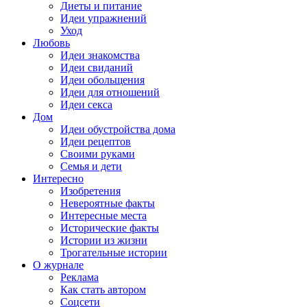
Диеты и питание
Идеи упражнений
Уход
Любовь
Идеи знакомства
Идеи свиданий
Идеи обольщения
Идеи для отношений
Идеи секса
Дом
Идеи обустройства дома
Идеи рецептов
Своими руками
Семья и дети
Интересно
Изобретения
Невероятные факты
Интересные места
Исторические факты
Истории из жизни
Трогательные истории
О журнале
Реклама
Как стать автором
Соцсети