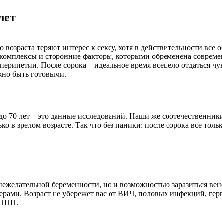
лет
 возраста теряют интерес к сексу, хотя в действительности все
комплексы и сторонние факторы, которыми обременена современ
 перипетии. После сорока – идеальное время всецело отдаться ч
ужно быть готовыми.
о 70 лет – это данные исследований. Наши же соотечественники
 в зрелом возрасте. Так что без паники: после сорока все тольк
нежелательной беременности, но и возможностью заразиться вен
ерами. Возраст не убережет вас от ВИЧ, половых инфекций, герп
ИППП.