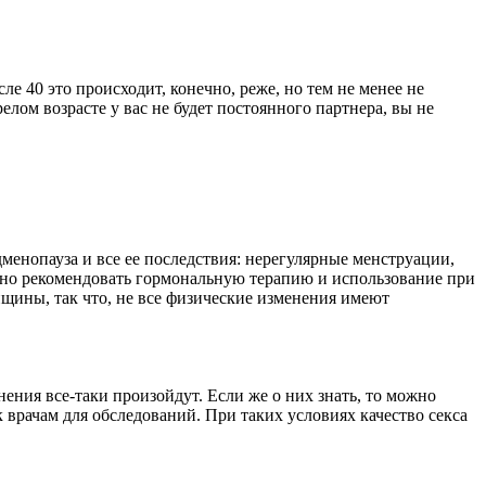
е 40 это происходит, конечно, реже, но тем не менее не
лом возрасте у вас не будет постоянного партнера, вы не
дменопауза и все ее последствия: нерегулярные менструации,
жно рекомендовать гормональную терапию и использование при
нщины, так что, не все физические изменения имеют
нения все-таки произойдут. Если же о них знать, то можно
 врачам для обследований. При таких условиях качество секса