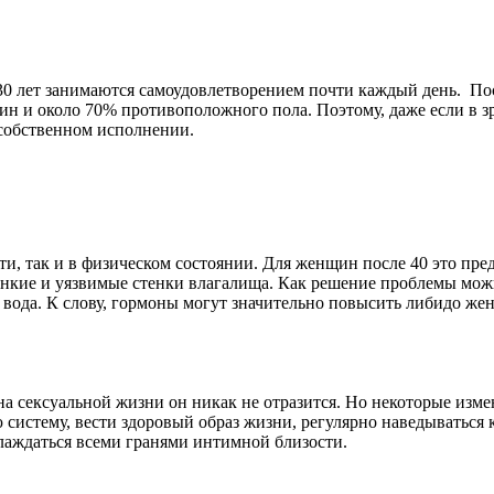
30 лет занимаются самоудовлетворением почти каждый день. Посл
н и около 70% противоположного пола. Поэтому, даже если в зре
 собственном исполнении.
ти, так и в физическом состоянии. Для женщин после 40 это пре
тонкие и уязвимые стенки влагалища. Как решение проблемы мо
 вода. К слову, гормоны могут значительно повысить либидо же
 на сексуальной жизни он никак не отразится. Но некоторые изме
систему, вести здоровый образ жизни, регулярно наведываться к
слаждаться всеми гранями интимной близости.