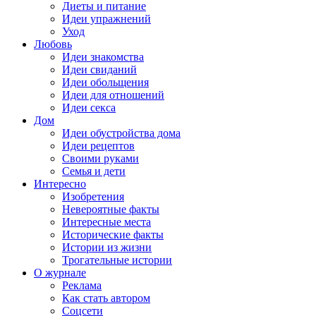
Диеты и питание
Идеи упражнений
Уход
Любовь
Идеи знакомства
Идеи свиданий
Идеи обольщения
Идеи для отношений
Идеи секса
Дом
Идеи обустройства дома
Идеи рецептов
Своими руками
Семья и дети
Интересно
Изобретения
Невероятные факты
Интересные места
Исторические факты
Истории из жизни
Трогательные истории
О журнале
Реклама
Как стать автором
Соцсети