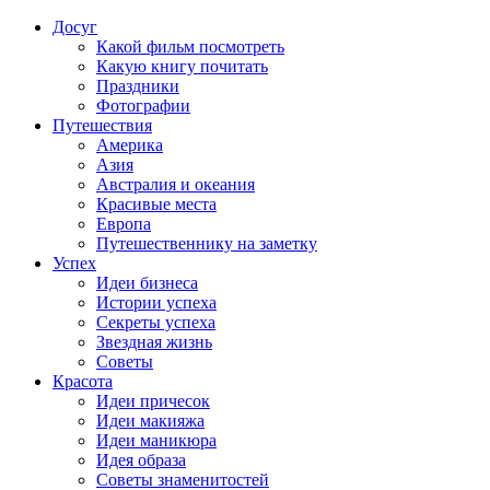
Досуг
Какой фильм посмотреть
Какую книгу почитать
Праздники
Фотографии
Путешествия
Америка
Азия
Австралия и океания
Красивые места
Европа
Путешественнику на заметку
Успех
Идеи бизнеса
Истории успеха
Секреты успеха
Звездная жизнь
Советы
Красота
Идеи причесок
Идеи макияжа
Идеи маникюра
Идея образа
Советы знаменитостей