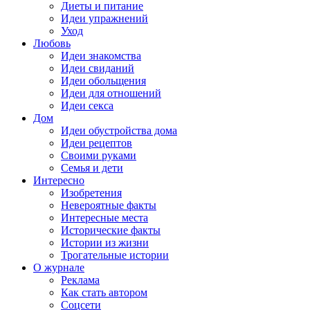
Диеты и питание
Идеи упражнений
Уход
Любовь
Идеи знакомства
Идеи свиданий
Идеи обольщения
Идеи для отношений
Идеи секса
Дом
Идеи обустройства дома
Идеи рецептов
Своими руками
Семья и дети
Интересно
Изобретения
Невероятные факты
Интересные места
Исторические факты
Истории из жизни
Трогательные истории
О журнале
Реклама
Как стать автором
Соцсети