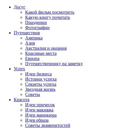
Досуг
Какой фильм посмотреть
Какую книгу почитать
Праздники
Фотографии
Путешествия
Америка
Азия
Австралия и океания
Красивые места
Европа
Путешественнику на заметку
Успех
Идеи бизнеса
Истории успеха
Секреты успеха
Звездная жизнь
Советы
Красота
Идеи причесок
Идеи макияжа
Идеи маникюра
Идея образа
Советы знаменитостей