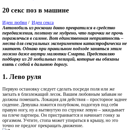
20 секс поз в машине
Идеи любви
/
Идеи секса
Автомобиль из роскоши давно превратился в средство
передвижения, поэтому не мудрено, что парочки не прочь
поразвлечься в салоне. Вот единственная неприятность –
места для сексуальных экспериментов катастрофически не
хватает. Однако при правильном подходе заняться этим
можно даже внутри малютки Смарта. Представляю
подборку из 20 мобильных позиций, которые вы обязаны
взять с собой в дальнюю дорогу.
1. Лево руля
Первую остановку следует сделать посреди поля или же
заехать в близлежащий лесок. Вашим любовным забавам не
должны помешать. Локация для действия – просторное заднее
сидение. Девушка ложится полубоком, подогнув под себя
правую ногу, ну а вытянутую по струнке левую – закидывает
на плече партнера. Он пристраивается и начинает гонку за
оргазмом. Учтите, стопа может упираться в крышу, но это
точно не предлог прекращать движение.