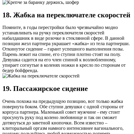
18. Жабка на переключателе скоростей
Помните, в годы перестройки было чрезвычайно модно
устанавливать на ручку переключателя скоростей
набалдашник в виде розочке в стеклянной сфере. В данной
позиции жезл партнера украшает «жабка» из тела партнерши.
Откинутое сидение – гарант успешного выполнения позы.
Парень лежит на спине, его ступни плотно стоят на полу.
Девушка садится на его член спиной к возлюбленному,
упирает согнутые в коленях ножки в кресло по сторонам от
бедер бойфренда.
19. Пассажирское сидение
Очень похожа на предыдущую позицию, вот только жабка
повернута боком. Обе ступни девушки с одной стороны от
корпуса партнера. Маленький совет мужчине - ему стоит
просунуть руку под колено любовнице и так он сможет
дотянуться до заветной кнопочки. Всем известно –
клиторальный оргазм намного интенсивнее вагинального,
поэтому пользуйтесь любой возможностью потереть