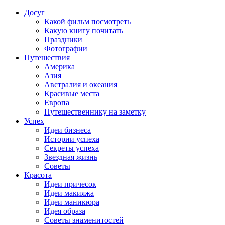
Досуг
Какой фильм посмотреть
Какую книгу почитать
Праздники
Фотографии
Путешествия
Америка
Азия
Австралия и океания
Красивые места
Европа
Путешественнику на заметку
Успех
Идеи бизнеса
Истории успеха
Секреты успеха
Звездная жизнь
Советы
Красота
Идеи причесок
Идеи макияжа
Идеи маникюра
Идея образа
Советы знаменитостей