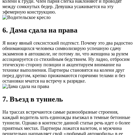
колени к груди. Член парня слегка наклоняют и проводят
между сомкнутых бедер. Девушка усаживается на эту
эфемерную конструкцию.
6. Дама сдала на права
Я вижу явный сексистский подтекст. Почему это два радостно
обнимающихся человека символизирую успешную сдачу
экзаменов в автошколе, не потому ли, что женщина за рулем
ассоциируется со стихийным бедствием. Ну ладно, отбросим
этическую сторону позиции и акцентируем внимание на
технике выполнения. Партнеры становятся на колени друг
перед другом, крепко прижимаются горячими телами и без
остановки мчатся на встречу к разрядке.
7. Въезд в туннель
На трассах встречаются самые разнообразные строения,
каждый водитель хоть единожды въезжал в темные бетонные
туннели. Однако в контексте данной статьи речь идет о более
приятных местах. Партнеры ложатся валетом, и мужчина
решительно направляет свой «любимый автомобиль» в ее