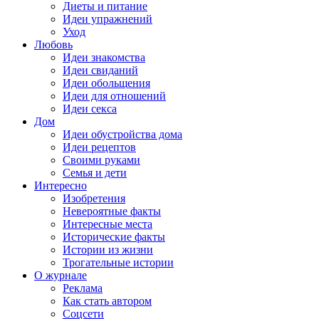
Диеты и питание
Идеи упражнений
Уход
Любовь
Идеи знакомства
Идеи свиданий
Идеи обольщения
Идеи для отношений
Идеи секса
Дом
Идеи обустройства дома
Идеи рецептов
Своими руками
Семья и дети
Интересно
Изобретения
Невероятные факты
Интересные места
Исторические факты
Истории из жизни
Трогательные истории
О журнале
Реклама
Как стать автором
Соцсети