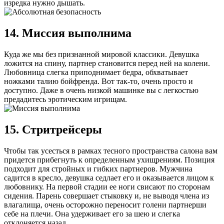
изредка нужно дышать.
14. Миссия выполнима
Куда же мы без признанной мировой классики. Девушка
ложится на спину, партнер становится перед ней на колени.
Любовница слегка приподнимает бедра, обхватывает
ножками талию бойфренда. Вот так-то, очень просто и
доступно. Даже в очень низкой машинке вы с легкостью
предадитесь эротическим игрищам.
15. Стритрейсеры
Чтобы так усесться в рамках тесного пространства салона вам
придется прибегнуть к определенным ухищрениям. Позиция
подходит для стройных и гибких партнеров. Мужчина
садится в кресло, девушка седлает его и оказывается лицом к
любовнику. На первой стадии ее ноги свисают по сторонам
сидения. Парень совершает стыковку и, не выводя члена из
влагалища, очень осторожно переносит голени партнерши
себе на плечи. Она удерживает его за шею и слегка
отклоняется назад.