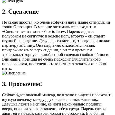
2. Сцепление
Не самая простая, но очень эффективная в плане стимуляции
точки G позиция. В машине оптимальнее выходить в
«Сцепление» из позы «Face to face». Парень садится
полубоком на согнутую в колене ногу, вторую – он ставит
ступней на сидение. Девушка седлает его, заводя свои ножки
партнеру за спину. Она медленно отклоняется назад,
придерживаясь за верх сидения, а он тем временем
захватывает корпус возлюбленной голенью свободной ноги.
Внимание, позиция не очень подходит для длительного
полового акта, постепенно тело начнет затекать и жалобно
ныть.
3. Проскочим!
Сейчас будет опасный маневр, водителю придется проскочить
в узкую щелочку между двух великолепных машинок.
Девушка лежит на спине, ее ноги максимально подняты
вверх, она притягивает колени себе к груди. Парень слегка
давит ей на бедра, разводя ножки по сторонам. Его болид