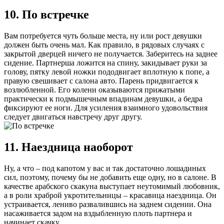
10. По встречке
Вам потребуется чуть больше места, ну или рост девушки
должен быть очень мал. Как правило, в рядовых случаях с
закрытой дверцей ничего не получается. Заберитесь на заднее
сидение. Партнерша ложится на спину, закидывает руки за
голову, пятку левой ножки пододвигает вплотную к попе, а
правую свешивает с салона авто. Парень придвигается к
возлюбленной. Его колени оказываются прижатыми
практически к подмышечным впадинам девушки, а бедра
фиксируют ее ноги. Для усиления взаимного удовольствия
следует двигаться навстречу друг другу.
11. Наездница наоборот
Ну, а что – под капотом у вас и так достаточно лошадиных
сил, поэтому, почему бы не добавить еще одну, но в салоне. В
качестве арабского скакуна выступает неутомимый любовник,
а в роли храброй укротительницы – красавица наездница. Он
устраивается, лениво развалившись на заднем сидении. Она
насаживается задом на вздыбленную плоть партнера и
начинает скачку.