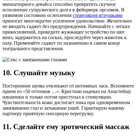
миниатюрного девайса способно превратить скучное
исполнение супружеского долга в фейерверк оргазмов. В
уязвимом состоянии ослепления
стимуляция игрушками
приносит многократно усиленное удовольствие. Желательно
не вводить гаджет без предупреждения. Начинайте с легких
прикосновений, проведите жужжащее устройство по шее
вниз, задержитесь на сосках, проследуйте через животик к
паху. Применяйте гаджет по назначению в самом конце
театрального представления.
10. Слушайте музыку
Посторонние шумы отвлекают от интимных ласк. Вспомните
прием из «50 оттенков …». Кристиан надевал на Анастейшу
наушники и только потом приступал к стимуляции.
Чувствительность кожи достигает пика при одновременном
завязывании глаз и затыкании ушей. Гарантирую вашему
партнеру приятную сенсорную перегрузку.
11. Сделайте ему эротический массаж