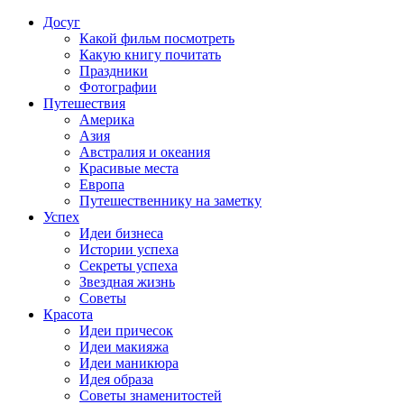
Досуг
Какой фильм посмотреть
Какую книгу почитать
Праздники
Фотографии
Путешествия
Америка
Азия
Австралия и океания
Красивые места
Европа
Путешественнику на заметку
Успех
Идеи бизнеса
Истории успеха
Секреты успеха
Звездная жизнь
Советы
Красота
Идеи причесок
Идеи макияжа
Идеи маникюра
Идея образа
Советы знаменитостей