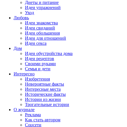
Диеты и питание
Идеи упражнений
Уход
Любовь
Идеи знакомства
Идеи свиданий
Идеи обольщения
Идеи для отношений
Идеи секса
Дом
Идеи обустройства дома
Идеи рецептов
Своими руками
Семья и дети
Интересно
Изобретения
Невероятные факты
Интересные места
Исторические факты
Истории из жизни
Трогательные истории
О журнале
Реклама
Как стать автором
Соцсети