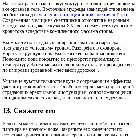
На стопах расположены акупунктурные точки, отвечающие за
все органы в теле. Восточные мудрецы взаимодействовали на
особые зоны для
усиления потенции
и
повышения либидо
.
Современная медицина скептически относится к народным
методикам, но даже эскулапы XXI века отмечают улучшение
кровотока вследствие комплексного массажа стопы.
Вы можете пойти дальше и организовать для партнера
прогулку по «опасным» тропам. Разогрейте в сковороде
морскую крупную соль. Выложите ее на банные полотенца.
Подождите пока покрытие не приобретет приемлемую
температуру. Затем завяжите любимому глаза и проведите его
по импровизированной «песчаной дорожке».
Усиление чувствительности вкупе с согревающим эффектом
даст потрясающий эффект. Особенно хорош метод для парней
страдающих эректильной дисфункцией, сопровождающейся
синдромом «вялого члена», и не в меру холодных девушек.
13. Свяжите его
Если вам мало завязанных глаз, то стоит попробовать распять
партнера на брачном ложе. Закрепите его конечности по
сторонам кровати при помощи веревок или шелковых лент.