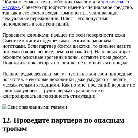
Обильно смажьте тело любовника маслом для
эротического
массажа
. Советую приобрести именно специальное средство,
так как в его состав входят компоненты, усиливающие
сексуальные переживания. Плюс – его допустимо
использовать в зоне гениталий.
Проведите кончиками пальцев по всей поверхности кожи.
Смените касания подушечками легким царапаньем
ноготками. Если партнер боится щекотки, то сильнее давите
ногтями (скорее чешите, чем раздражайте). На первых порах
обходите основные эрогенные зоны, оставьте их на десерт.
Подождите пока вторая половинка не взмолиться о пощаде.
Пышногрудые девушки могут пустить в ход свои природные
богатства. Некоторые любовники даже умудряются делать
массаж голыми ягодицами. Как по мне, последний вариант не
слишком удобен – трудно держать равновесие и
контролировать интенсивность стимуляции.
12. Проведите партнера по опасным
тропам