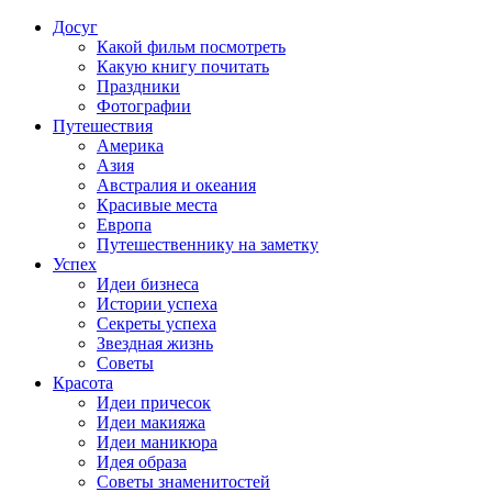
Досуг
Какой фильм посмотреть
Какую книгу почитать
Праздники
Фотографии
Путешествия
Америка
Азия
Австралия и океания
Красивые места
Европа
Путешественнику на заметку
Успех
Идеи бизнеса
Истории успеха
Секреты успеха
Звездная жизнь
Советы
Красота
Идеи причесок
Идеи макияжа
Идеи маникюра
Идея образа
Советы знаменитостей