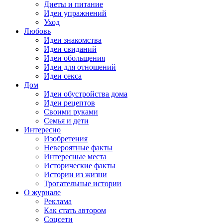
Диеты и питание
Идеи упражнений
Уход
Любовь
Идеи знакомства
Идеи свиданий
Идеи обольщения
Идеи для отношений
Идеи секса
Дом
Идеи обустройства дома
Идеи рецептов
Своими руками
Семья и дети
Интересно
Изобретения
Невероятные факты
Интересные места
Исторические факты
Истории из жизни
Трогательные истории
О журнале
Реклама
Как стать автором
Соцсети