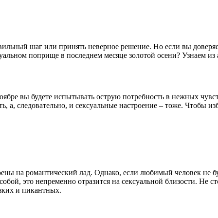
ильный шаг или принять неверное решение. Но если вы доверяет
альном поприще в последнем месяце золотой осени? Узнаем из 
оябре вы будете испытывать острую потребность в нежных чувст
ть, а, следовательно, и сексуальные настроение – тоже. Чтобы 
роены на романтический лад. Однако, если любимый человек не б
обой, это непременно отразится на сексуальной близости. Не ст
зких и пикантных.