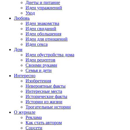
Диеты и питание
Идеи упражнений
Уход
Любовь
Идеи знакомства
Идеи свиданий
Идеи обольщения
Идеи для отношений
Идеи секса
Дом
Идеи обустройства дома
Идеи рецептов
Своими руками
Семья и дети
Интересно
Изобретения
Невероятные факты
Интересные места
Исторические факты
Истории из жизни
Трогательные истории
О журнале
Реклама
Как стать автором
Соцсети