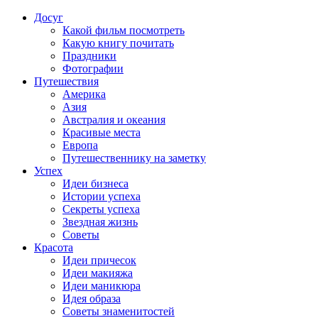
Досуг
Какой фильм посмотреть
Какую книгу почитать
Праздники
Фотографии
Путешествия
Америка
Азия
Австралия и океания
Красивые места
Европа
Путешественнику на заметку
Успех
Идеи бизнеса
Истории успеха
Секреты успеха
Звездная жизнь
Советы
Красота
Идеи причесок
Идеи макияжа
Идеи маникюра
Идея образа
Советы знаменитостей