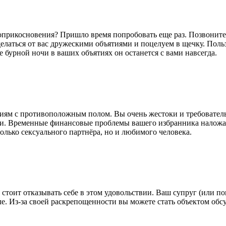
соприкосновения? Пришло время попробовать еще раз. Позвоните
тделаться от вас дружескими объятиями и поцелуем в щечку. Пол
 бурной ночи в ваших объятиях он останется с вами навсегда.
иям с противоположным полом. Вы очень жестоки и требовател
. Временные финансовые проблемы вашего избранника наложат
олько сексуального партнёра, но и любимого человека.
е стоит отказывать себе в этом удовольствии. Ваш супруг (или п
оле. Из-за своей раскрепощенности вы можете стать объектом о