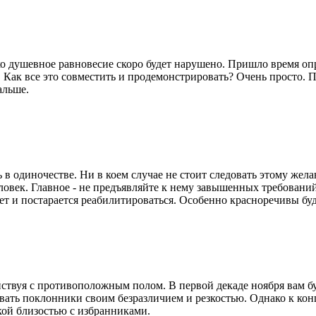
ко душевное равновесие скоро будет нарушено. Пришло время оп
 Как все это совместить и продемонстрировать? Очень просто. П
альше.
в одиночестве. Ни в коем случае не стоит следовать этому жела
ек. Главное - не предъявляйте к нему завышенных требований
мет и постарается реабилитироваться. Особенно красноречивы бу
йствуя с противоположным полом. В первой декаде ноября вам бу
вать поклонники своим безразличием и резкостью. Однако к ко
кой близостью с избранниками.