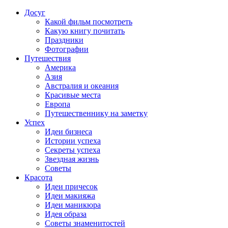
Досуг
Какой фильм посмотреть
Какую книгу почитать
Праздники
Фотографии
Путешествия
Америка
Азия
Австралия и океания
Красивые места
Европа
Путешественнику на заметку
Успех
Идеи бизнеса
Истории успеха
Секреты успеха
Звездная жизнь
Советы
Красота
Идеи причесок
Идеи макияжа
Идеи маникюра
Идея образа
Советы знаменитостей