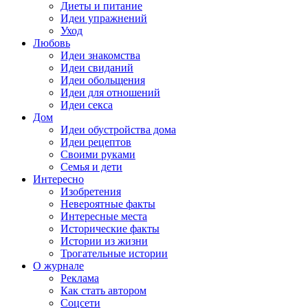
Диеты и питание
Идеи упражнений
Уход
Любовь
Идеи знакомства
Идеи свиданий
Идеи обольщения
Идеи для отношений
Идеи секса
Дом
Идеи обустройства дома
Идеи рецептов
Своими руками
Семья и дети
Интересно
Изобретения
Невероятные факты
Интересные места
Исторические факты
Истории из жизни
Трогательные истории
О журнале
Реклама
Как стать автором
Соцсети