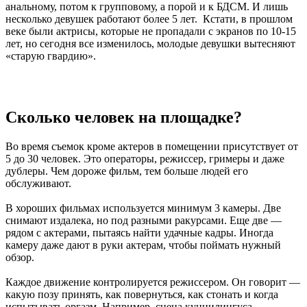
анальному, потом к групповому, а порой и к БДСМ. И лишь
несколько девушек работают более 5 лет. Кстати, в прошлом
веке были актрисы, которые не пропадали с экранов по 10-15
лет, но сегодня все изменилось, молодые девушки вытесняют
«старую гвардию».
Сколько человек на площадке?
Во время съемок кроме актеров в помещении присутствует от
5 до 30 человек. Это операторы, режиссер, гримеры и даже
дублеры. Чем дороже фильм, тем больше людей его
обслуживают.
В хороших фильмах используется минимум 3 камеры. Две
снимают издалека, но под разными ракурсами. Еще две —
рядом с актерами, пытаясь найти удачные кадры. Иногда
камеру даже дают в руки актерам, чтобы поймать нужный
обзор.
Каждое движение контролируется режиссером. Он говорит —
какую позу принять, как повернуться, как стонать и когда
испытывать оргазм. Например, сцена куннилингуса