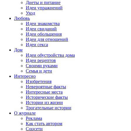
Диеты и питание
Идеи упражнений
Уход
Любовь
Идеи знакомства
Идеи свиданий
Идеи обольщения
Идеи для отношений
Идеи секса
Дом
Идеи обустройства дома
Идеи рецептов
Своими руками
Семья и дети
Интересно
Изобретения
Невероятные факты
Интересные места
Исторические факты
Истории из жизни
Трогательные истории
О журнале
Реклама
Как стать автором
Соцсети