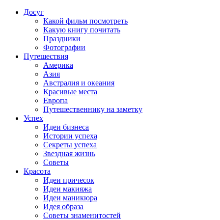
Досуг
Какой фильм посмотреть
Какую книгу почитать
Праздники
Фотографии
Путешествия
Америка
Азия
Австралия и океания
Красивые места
Европа
Путешественнику на заметку
Успех
Идеи бизнеса
Истории успеха
Секреты успеха
Звездная жизнь
Советы
Красота
Идеи причесок
Идеи макияжа
Идеи маникюра
Идея образа
Советы знаменитостей