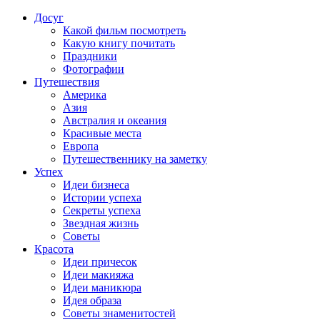
Досуг
Какой фильм посмотреть
Какую книгу почитать
Праздники
Фотографии
Путешествия
Америка
Азия
Австралия и океания
Красивые места
Европа
Путешественнику на заметку
Успех
Идеи бизнеса
Истории успеха
Секреты успеха
Звездная жизнь
Советы
Красота
Идеи причесок
Идеи макияжа
Идеи маникюра
Идея образа
Советы знаменитостей