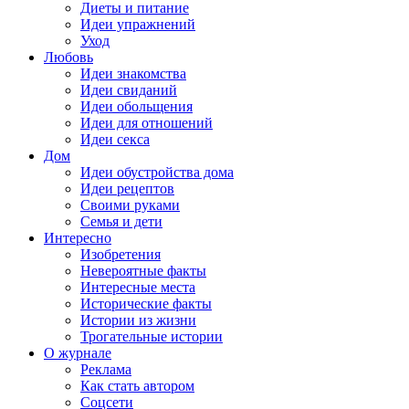
Диеты и питание
Идеи упражнений
Уход
Любовь
Идеи знакомства
Идеи свиданий
Идеи обольщения
Идеи для отношений
Идеи секса
Дом
Идеи обустройства дома
Идеи рецептов
Своими руками
Семья и дети
Интересно
Изобретения
Невероятные факты
Интересные места
Исторические факты
Истории из жизни
Трогательные истории
О журнале
Реклама
Как стать автором
Соцсети