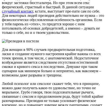
вокруг застежки бюстгальтера. Но при этом всем секс
феерический, страстный и быстрый. В данной ситуации
случайный контакт
, кстати, выступает пре-пати сам по себе.
Для некоторых людей прелюдия действительно не нужна – это
физиологически обусловленная особенность организма. Если
у тебя парень из «этих», то придется хорошо с ним
потолковать об основах добродетелей, а именно – думать не
только о себе, но и о твоем удовольствии.
Для женщин в 90% случаев предварительная подготовка,
ласки и создание нужного настроения крайне важны со всех
точек зрения, в том числе, с анатомической. Недостаточное
возбуждение является следствием отсутствия естественной
смазки и кривого секса в последствии. Девушке при таком
сценарии как минимум больно и неприятно, как максимум –
возможны даже разрывы и трещины.
Любой психолог или сексолог скажет тебе, что в принципе,
можно даже получить какое-то удовольствие, но точно не
моральное. Грубо говоря, твои подсознательные рычаги,
связанные с сексом и продолжением рода, будут тобой крайне
разочарованы. Прелюдия не только усиливает физическое
влечение, но и повышает доверие между партнерами, создает