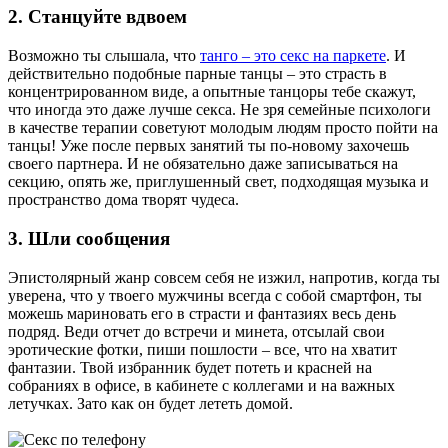
2. Станцуйте вдвоем
Возможно ты слышала, что
танго – это секс на паркете
. И
действительно подобные парные танцы – это страсть в
концентрированном виде, а опытные танцоры тебе скажут,
что иногда это даже лучше секса. Не зря семейные психологи
в качестве терапии советуют молодым людям просто пойти на
танцы! Уже после первых занятий ты по-новому захочешь
своего партнера. И не обязательно даже записываться на
секцию, опять же, приглушенный свет, подходящая музыка и
пространство дома творят чудеса.
3. Шли сообщения
Эпистолярный жанр совсем себя не изжил, напротив, когда ты
уверена, что у твоего мужчины всегда с собой смартфон, ты
можешь мариновать его в страсти и фантазиях весь день
подряд. Веди отчет до встречи и минета, отсылай свои
эротические фотки, пиши пошлости – все, что на хватит
фантазии. Твой избранник будет потеть и красней на
собраниях в офисе, в кабинете с коллегами и на важных
летучках. Зато как он будет лететь домой.