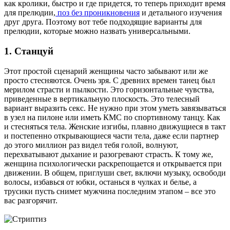
как кролики, быстро и где придется, то теперь приходит время
для прелюдии,
поз без проникновения
и детального изучения
друг друга. Поэтому вот тебе подходящие варианты для
прелюдии, которые можно назвать универсальными.
1. Станцуй
Этот простой сценарий женщины часто забывают или же
просто стесняются. Очень зря. С древних времен танец был
мерилом страсти и пылкости. Это горизонтальные чувства,
приведенные в вертикальную плоскость. Это телесный
вариант выразить секс. Не нужно при этом уметь завязываться
в узел на пилоне или иметь КМС по спортивному танцу. Как
и стесняться тела. Женские изгибы, плавно движущиеся в такт
и постепенно открывающиеся части тела, даже если партнер
до этого миллион раз видел тебя голой, волнуют,
перехватывают дыхание и разогревают страсть. К тому же,
женщина психологически раскрепощается и открывается при
движении. В общем, приглуши свет, включи музыку, освободи
волосы, избавься от юбки, останься в чулках и белье, а
трусики пусть снимет мужчина последним этапом – все это
вас разгорячит.