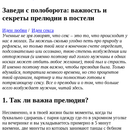
Заведи с полоборота: важность и
секреты прелюдии в постели
Идеи любви
/
Идеи секса
Ученные не зря говорят, что секс – это то, что происходит у
нас в мозгах. Ты можешь сколько угодно петь про природу и
рефлексы, но только твой мозг в конечном счете определит,
подсознательно или осознано, твою степень возбуждения или
отторжения (и именно поэтому вид голого мужчины в одних
носках может отбить любое желание), твой пыл и страсть.
И именно поэтому так важно, чтобы прелюдия была. Только
вдумайся, потратила немного времени, но сто процентов
твой организм, партнер и ты полностью готовы к
потрясающему сексу. Все о прелюдии и о том, что больше
всего возбуждает мужчин, читай здесь.
1. Так ли важна прелюдия?
Несомненно, и в твоей жизни были моменты, когда ты
буквально сдираешь с парня одежду где-то в укромном уголке
на вечеринке и вы укладываетесь примерно в 5 минут
времени, две минуты из которых занимают танцы с бубном