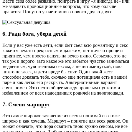
Вести себя более развязно, поиграть в игру «я никогда не» или
же задавать провокационные вопросы, что кому больше
нравится. Попутно узнаете много нового друг о друге.
6. Ради бога, убери детей
Если у вас уже есть дети, если быт съел всю романтику и секс
кажется чем-то прекрасным и далеким, нет ничего проще и
приятнее, чем просто нанять на вечер няню. Серьезно, это не
так уж и дорого, зато какое же это забытое чувство заниматься
медленным, чувственным сексом, а не пятиминуткой, пока
никто не засек, и дети вроде бы спят. Один такой жест
способен доказать тебе, сколько еще потенциала есть в вашей
паре и как легко его раскрыть. Альтернативный вариант –
снять номер. Это нечто общее между прошлым пунктом и
избавлением от всех надоедливых родичей на жилплощади.
7. Смени маршрут
Это самое широкое заявление из всех и понимай его тоже
широко и как хочешь. Маршрут – понятие для всех разное. Он
может означать, что пора освятить твою кухню сексом, не все
же торчать в спальне. Любовные игры на кухонном столе,