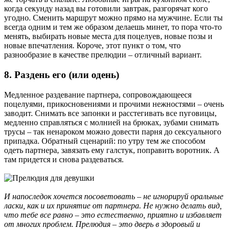
когда секунду назад вы готовили завтрак, разгорячат кого
угодно. Сменить маршрут можно прямо на мужчине. Если ты
всегда одним и тем же образом делаешь минет, то пора что-то
менять, выбирать новые места для поцелуев, новые позы и
новые впечатления. Короче, этот пункт о том, что
разнообразие в качестве прелюдии – отличный вариант.
8. Раздень его (или одень)
Медленное раздевание партнера, сопровождающееся
поцелуями, прикосновениями и прочими нежностями – очень
заводит. Снимать все запонки и расстегивать все пуговицы,
медленно справляться с молнией на брюках, зубами снимать
трусы – так ненароком можно довести парня до сексуального
припадка. Обратный сценарий: по утру тем же способом
одеть партнера, завязать ему галстук, поправить воротник. А
там придется и снова раздеваться.
И напоследок хочется посоветовать – не игнорируй оральные
ласки, как и их принятие от партнера. Не нужно делать вид,
что тебе все равно – это естественно, приятно и избавляет
от многих проблем. Прелюдия – это дверь в здоровый и