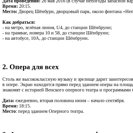
Дата проведения:
26 мая 2016 (в случае непогоды запасной вар
Время:
20:15.
Место:
Дворец Шёнбурн, дворцовый парк, около фонтана «Неп
Как добраться:
- на метро, зелёная линия, U4, до станции Шёнбрунн;
- на трамвае, номера 10 и 58, до станции Шёнбрунн;
- на автобусе, 10А, до станции Шёнбрунн.
2. Опера для всех
Столь же высококлассную музыку и зрелище дарит заинтересо
в опере. Экран находится прямо перед зданием оперы на площад
знакомят с историей Венского оперного театра и программами
Дата:
ежедневно, вторая половина июня – начало сентября.
Время:
18:15.
Место
: перед зданием Оперного театра.