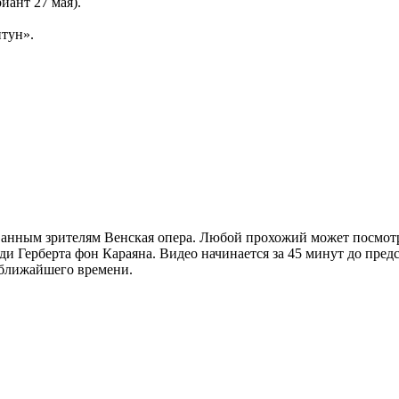
иант 27 мая).
тун».
ванным зрителям Венская опера. Любой прохожий может посмотр
и Герберта фон Караяна. Видео начинается за 45 минут до предс
 ближайшего времени.