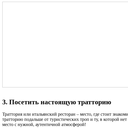
3. Посетить настоящую тратторию
Траттория или итальянский ресторан – место, где стоит знако
тратторию подальше от туристических троп и ту, в которой не
место с нужной, аутентичной атмосферой!