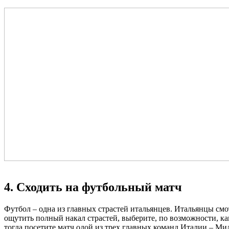
4. Сходить на футбольный матч
Футбол – одна из главных страстей итальянцев. Итальянцы смо
ощутить полный накал страстей, выберите, по возможности, к
тогда посетите матч одой из трех главных команд Италии – М