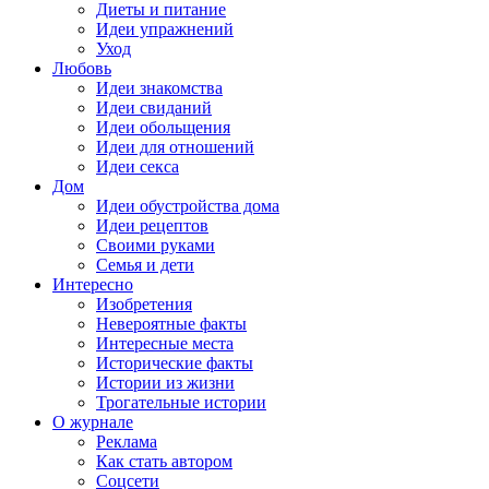
Диеты и питание
Идеи упражнений
Уход
Любовь
Идеи знакомства
Идеи свиданий
Идеи обольщения
Идеи для отношений
Идеи секса
Дом
Идеи обустройства дома
Идеи рецептов
Своими руками
Семья и дети
Интересно
Изобретения
Невероятные факты
Интересные места
Исторические факты
Истории из жизни
Трогательные истории
О журнале
Реклама
Как стать автором
Соцсети