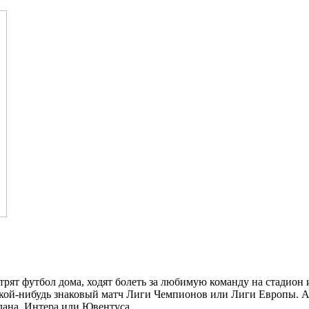
трят футбол дома, ходят болеть за любимую команду на стадион 
акой-нибудь знаковый матч Лиги Чемпионов или Лиги Европы. А
илана, Интера или Ювентуса.