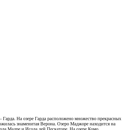
– Гарда. На озере Гарда расположено множество прекрасных
ложилась знаменитая Верона. Озеро Маджоре находится на
ола Мадре и Исола дей Пескаторе. На озере Комо