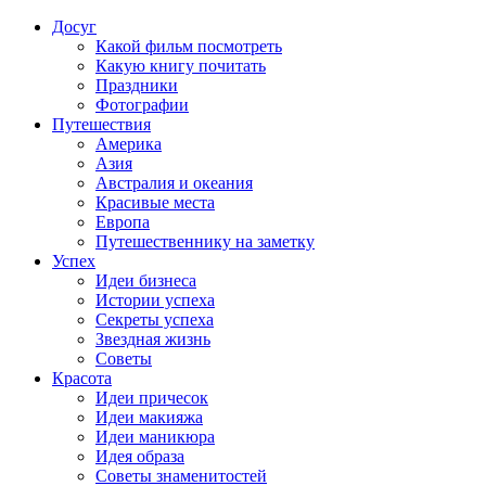
Досуг
Какой фильм посмотреть
Какую книгу почитать
Праздники
Фотографии
Путешествия
Америка
Азия
Австралия и океания
Красивые места
Европа
Путешественнику на заметку
Успех
Идеи бизнеса
Истории успеха
Секреты успеха
Звездная жизнь
Советы
Красота
Идеи причесок
Идеи макияжа
Идеи маникюра
Идея образа
Советы знаменитостей