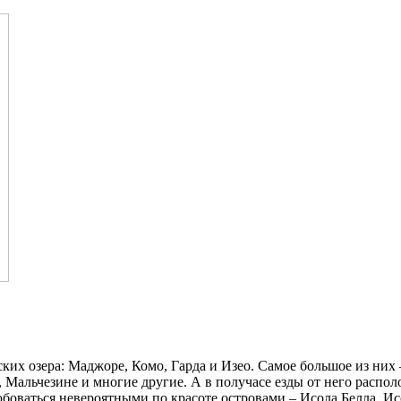
их озера: Маджоре, Комо, Гарда и Изео. Самое большое из них 
, Мальчезине и многие другие. А в получасе езды от него распо
боваться невероятными по красоте островами – Исола Белла, Ис