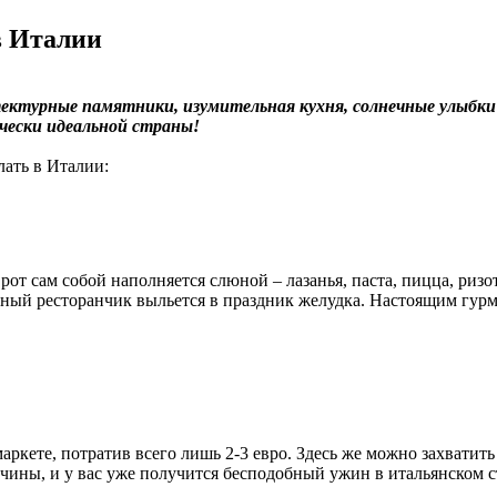
в Италии
итектурные памятники, изумительная кухня, солнечные улыбк
ически идеальной страны!
лать в Италии:
т сам собой наполняется слюной – лазанья, паста, пицца, ризот
ый ресторанчик выльется в праздник желудка. Настоящим гурман
кете, потратив всего лишь 2-3 евро. Здесь же можно захватить
тчины, и у вас уже получится бесподобный ужин в итальянском с