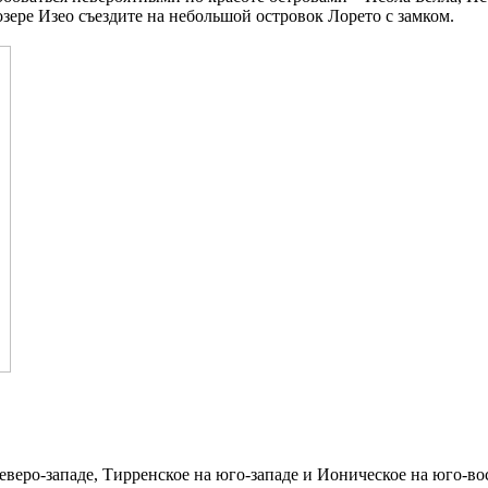
зере Изео съездите на небольшой островок Лорето с замком.
еверо-западе, Тирренское на юго-западе и Ионическое на юго-во