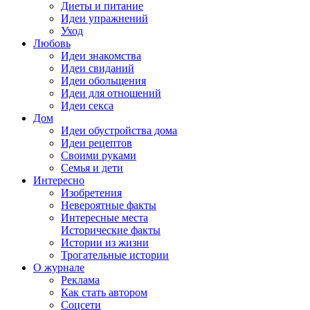
Диеты и питание
Идеи упражнений
Уход
Любовь
Идеи знакомства
Идеи свиданий
Идеи обольщения
Идеи для отношений
Идеи секса
Дом
Идеи обустройства дома
Идеи рецептов
Своими руками
Семья и дети
Интересно
Изобретения
Невероятные факты
Интересные места
Исторические факты
Истории из жизни
Трогательные истории
О журнале
Реклама
Как стать автором
Соцсети