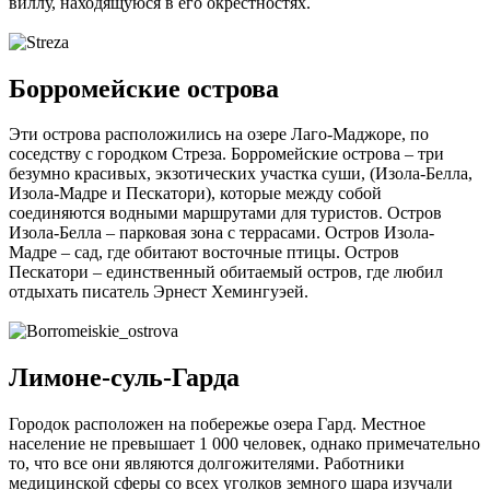
виллу, находящуюся в его окрестностях.
Борромейские острова
Эти острова расположились на озере Лаго-Маджоре, по
соседству с городком Стреза. Борромейские острова – три
безумно красивых, экзотических участка суши, (Изола-Белла,
Изола-Мадре и Пескатори), которые между собой
соединяются водными маршрутами для туристов. Остров
Изола-Белла – парковая зона с террасами. Остров Изола-
Мадре – сад, где обитают восточные птицы. Остров
Пескатори – единственный обитаемый остров, где любил
отдыхать писатель Эрнест Хемингуэей.
Лимоне-суль-Гарда
Городок расположен на побережье озера Гард. Местное
население не превышает 1 000 человек, однако примечательно
то, что все они являются долгожителями. Работники
медицинской сферы со всех уголков земного шара изучали