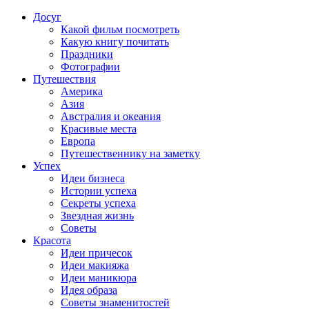
Досуг
Какой фильм посмотреть
Какую книгу почитать
Праздники
Фотографии
Путешествия
Америка
Азия
Австралия и океания
Красивые места
Европа
Путешественнику на заметку
Успех
Идеи бизнеса
Истории успеха
Секреты успеха
Звездная жизнь
Советы
Красота
Идеи причесок
Идеи макияжа
Идеи маникюра
Идея образа
Советы знаменитостей