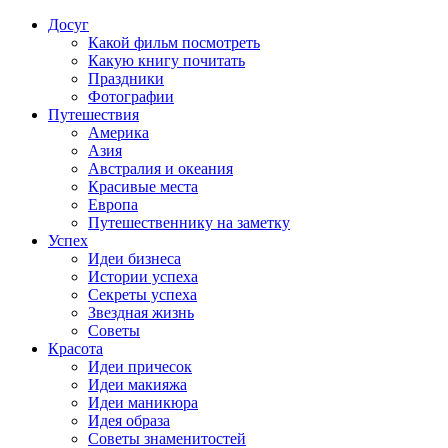
Досуг
Какой фильм посмотреть
Какую книгу почитать
Праздники
Фотографии
Путешествия
Америка
Азия
Австралия и океания
Красивые места
Европа
Путешественнику на заметку
Успех
Идеи бизнеса
Истории успеха
Секреты успеха
Звездная жизнь
Советы
Красота
Идеи причесок
Идеи макияжа
Идеи маникюра
Идея образа
Советы знаменитостей