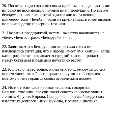
20. После распада союза возникла проблема с предприятиями:
ни одно не производило полный цикл продукции. Но все же
белорусы справились с этой задачей вполне успешно,
примером тому «БелАз» - один из крупнейших в мире заводов
по производству карьерной техники.
21.Названия предприятий, кстати, зачастую начинаются на
«бел»: «Белгосстрах», «Беларусбанк» и т.п.
22. Занятно, что в Беларуси после распада союза не
наблюдалась ситуация, что в народе имеет имя «хапун», когда
катастрофически сокращается средний класс, а пропасть
между богатыми и бедными неустанно растет.
23. К слову о перестройке, о славных 90-х: белорусы до сих
пор считают, что в России царит коррупция и беспредел,
поэтому очень гордятся своим деревенским покоем.
24. Но и с песни слов не выкинешь, как говорится.
Большинство улиц все еще носят советские имена: улицы
Ленина, Фрунзе, Кирова, Свердлова – или же белорусских
известных деятелей: Янки Лучины, Иосифа Жиновича…