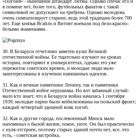
«Погоня» - нынешний штандарт Литвы. Однако сейчас его и
в помине нет, более того, футбольных фанатов с такой
символикой не допускают на трибуны. Однако молодежь
очень симпатизирует старине, ведь этой традиции более 700
лет. Еще князья Ягайло и Витовт воевали под бело-красно-
белыми знаменьями.
30. В Беларуси отчетливо заметен культ Великой
отечественной войны. Ее тщательно изучают на уроках
истории, повторяют в университетах, однако это уже
пережиток советских времен, и молодые люди мало
заинтересованы в изучении навязанных идеалов.
31. Как и вечные памятники Ленину, так и памятники
Отечественной войне нерушимы. Но вот забавный случай:
мало кто знает, что в Беларуси война началась 1 сентября
1939; молодые парни были мобилизованы на польский фронт;
каждый четвертый здешний вояк погиб.
32. Как и другие города, послевоенный Минск мало
напоминал о былой жизни, покое, уюте. Он был практически
с нуля отстроен, поэтому старых зданий почти нет, все, что
есть, - советская застройка.