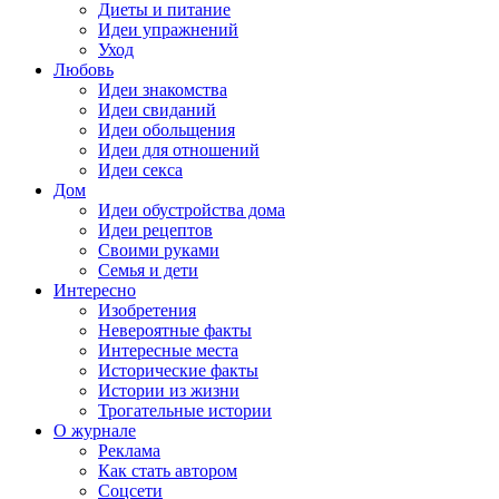
Диеты и питание
Идеи упражнений
Уход
Любовь
Идеи знакомства
Идеи свиданий
Идеи обольщения
Идеи для отношений
Идеи секса
Дом
Идеи обустройства дома
Идеи рецептов
Своими руками
Семья и дети
Интересно
Изобретения
Невероятные факты
Интересные места
Исторические факты
Истории из жизни
Трогательные истории
О журнале
Реклама
Как стать автором
Соцсети