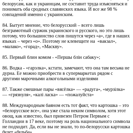
белорусам, как и украинцам, не составит труда изъясняться и
понимать оба сродных славянских языка. И все же 98 %
совпадений именно с украинским.
84. Бытует мнение, что белорусский – всего лишь
безграмотный суржик украинского и русского, но это лишь
потому, что большинство слов пишутся через «а», где в наших
языках – через «о». Поэтому не клевещите на «вакзал»,
«малако», «горад», «Маскву».
85. Первый блин комом - «Першы блiн сабаку»;
86. Водка - «гарэлка», кстати, замечают, что она там весьма не
дурна. Ее можно приобрести в супермаркетах рядом с
другими марочными алкогольными изделиями
87. Также смешные пары «вясёлка» — «радуга», «мурзiлка»
— «грязнуля», «калi ласка» — «пожалуйста»
88. Международным баяном есть тот факт, что картошка – это
«белорусское все», она уже стала неким символом, хотя этот
овощ, как известно, был привезен Петром Первым с
Голландии в 17 веке, поэтому на роль национального символа
не подходит. Да, если вы не знали, то по-белорусски картошка
будет «бульба».