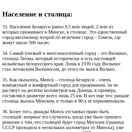
Население и столица:
33. Население Беларуси равно 9,5 млн людей, 2 млн из
которых проживают в Минске, в столице. Это единственный
город-миллионер; второй по величине город – Гомель, где
живут около 500 тысяч.
34. Самый близкий и многонаселенный город – это Вильнюс,
столица Литвы, который исторически и есть настоящей
колыбелью белорусского края. Лишь в 1939 году Вильнюс
стал литовским Вильнюсом, до этого он звался Вильно.
35. Как оказалось, Минск – столица Беларуси – очень
компактный и комфортный город для проживания, он не
растянут на десятки километров как Донецк, к примеру,
составляя в диаметре всего лишь 25 км. И вот еще что: раньше
столица звалась Менском, и только в 90-х ее переименовали.
36. Более того, дважды Минск отстаивал право быть
столицей: впервые это случилось, когда уже было принято
решение о том, что столицей будет город Могилев (граница
СССР проходила в нескольких километрах от Минска), уже