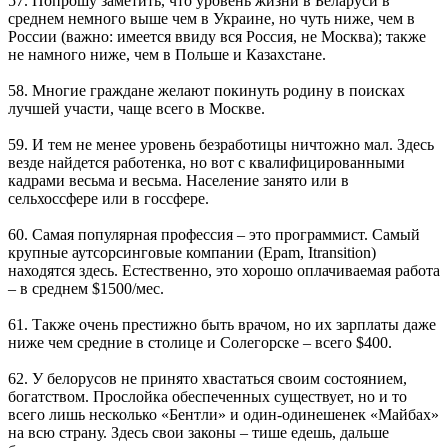
57. Попрошу заметить, что уровень жизни в Беларуси в
среднем немного выше чем в Украине, но чуть ниже, чем в
России (важно: имеется ввиду вся Россия, не Москва); также
не намного ниже, чем в Польше и Казахстане.
58. Многие граждане желают покинуть родину в поисках
лучшей участи, чаще всего в Москве.
59. И тем не менее уровень безработицы ничтожно мал. Здесь
везде найдется работенка, но вот с квалифицированными
кадрами весьма и весьма. Население занято или в
сельхоссфере или в госсфере.
60. Самая популярная профессия – это программист. Самый
крупные аутсорсинговые компании (Epam, Itransition)
находятся здесь. Естественно, это хорошо оплачиваемая работа
– в среднем $1500/мес.
61. Также очень престижно быть врачом, но их зарплаты даже
ниже чем средние в столице и Солегорске – всего $400.
62. У белорусов не принято хвастаться своим состоянием,
богатством. Прослойка обеспеченных существует, но и то
всего лишь несколько «Бентли» и один-одинешенек «Майбах»
на всю страну. Здесь свои законы – тише едешь, дальше