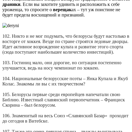
драники
. Если вы захотите удивить и расположить к себе
уроженца, то спросите о
верещак
ах – тут уж поистине не
будет предела восхищений и признаний.
102. Никто и не мог подумать, что белорусы будут настолько в
восторге от хоккея. Везде по стране строятся ледовые дворцы.
Идет активное возрождение культа и развитие этого спорта
(сюда поступают наибольшее количество инвестиций).
103. Гостиниц мало, они дорогие, но ситуация постепенно
улучшается, ведь на носу чемпионат по хоккею.
104. Национальные белорусские поэты – Янка Купала и Якуб
Колас. Знакомы ли вы с их творчеством?
105. Белорусы первые среди европейцев напечатали свою
Библию. Известный славянский первопечатник – Франциск
Скорина – был белорусом.
106. Знаменитый на весь Союз «Славянский Базар» проходит
до сегодня в Витебске.
107. Также это очень певучая страна – дважды выигрывала