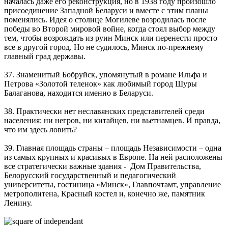
началась даже его реконструкция, но в 1938 году произошло
присоединение Западной Беларуси и вместе с этим планы
поменялись. Идея о столице Могилеве возродилась после
победы во Второй мировой войне, когда стоял выбор между
тем, чтобы возрождать из руин Минск или перенести просто
все в другой город. Но не судилось, Минск по-прежнему
главный град державы.
37. Знаменитый Бобруйск, упомянутый в романе Ильфа и
Петрова «Золотой теленок» как любимый город Шуры
Балаганова, находится именно в Беларуси.
38. Практически нет неславянских представителей среди
населения: ни негров, ни китайцев, ни вьетнамцев. И правда,
что им здесь ловить?
39. Главная площадь страны – площадь Независимости – одна
из самых крупных и красивых в Европе. На ней расположены
все стратегически важные здания - Дом Правительства,
Белорусский государственный и педагогический
университеты, гостиница «Минск», Главпочтамт, управление
метрополитена, Красный костел и, конечно же, памятник
Ленину.