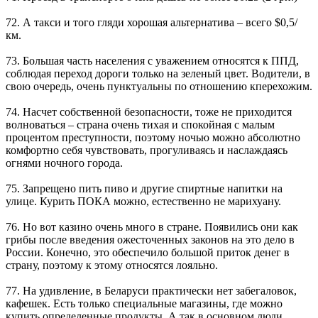
72. А такси и того гляди хорошая альтернатива – всего $0,5/
км.
73. Большая часть населения с уважением относятся к ППД,
соблюдая переход дороги только на зеленый цвет. Водители, в
свою очередь, очень пунктуальны по отношению кперехожим.
74. Насчет собственной безопасности, тоже не приходится
волноваться – страна очень тихая и спокойная с малым
процентом преступности, поэтому ночью можно абсолютно
комфортно себя чувствовать, прогуливаясь и наслаждаясь
огнями ночного города.
75. Запрещено пить пиво и другие спиртные напитки на
улице. Курить ПОКА можно, естественно не марихуану.
76. Но вот казино очень много в стране. Появились они как
грибы после введения ожесточенных законов на это дело в
России. Конечно, это обеспечило большой приток денег в
страну, поэтому к этому относятся лояльно.
77. На удивление, в Беларуси практически нет забегаловок,
кафешек. Есть только специальные магазины, где можно
купить определенные продукты. А так в основном люди