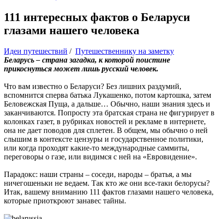
111 интересных фактов о Беларуси
глазами нашего человека
Идеи путешествий
/
Путешественнику на заметку
Беларусь – страна загадка, к которой поистине
прикоснуться может лишь русский человек.
Что вам известно о Беларуси? Без лишних раздумий,
вспомнится сперва батька Лукашенко, потом картошка, затем
Беловежская Пуща, а дальше… Обычно, наши знания здесь и
заканчиваются. Попросту эта братская страна не фигурирует в
колонках газет, в рубриках новостей и рекламе в интернете,
она не дает поводов для сплетен. В общем, мы обычно о ней
слышим в контексте цензуры и государственное политики,
или когда проходят какие-то международные саммиты,
переговоры о газе, или видимся с ней на «Евровидение».
Парадокс: наши страны – соседи, народы – братья, а мы
ничегошеньки не ведаем. Так кто же они все-таки белорусы?
Итак, вашему вниманию 111 фактов глазами нашего человека,
которые приоткроют занавес тайны.