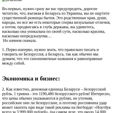
Во-первых, нужно сразу же вас предупредить, дорогие
читатели, что, въезжая в Беларусь из Украины, вы не ощутите
существенной разницы бытия. Это родственные края, души,
народы, но все же есть некоторые сперва визуальные отличия,
а потом, продвигаясь в глубь державы, вы удивитесь,
насколько она уникальна по своей сути, насколько красива,
насколько непредсказуема…
Но начнем сначала.
1. Перво-наперво, нужно знать, что правильно писать и
говорить не Белоруссия, а Беларусь, так как обычно мы
думаем, что это синонимичные названия и равноправные
между собой.
Экономика и бизнес:
2. Как известно, денежная единица Беларуси – белорусский
рубль. 1 гривна - это 1190,480 белорусского рубля! Интересно,
что цены обычно указываются в рублях, не уточняя,
российские они ли белорусские, и поэтому россиянина удар
может хватить при виде такой рекламы на бигборде: «Ноутбук
всего за 3 999 000 рублей». (на самом деле, это около 14 000