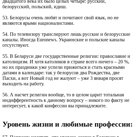
двадцатого века их было целых четыре: русский,
белорусский, польский, идиш.
53. Белорусы очень любят и почитают свой язык, но не
являются ярыми националистами.
54. По телевизору транслируют лишь русские и белорусские
каналы. Иногда Euronews. Украинские и польские каналы
отсутствуют.
55. В Беларуси две государственные религии: православие и
католицизм. И хотя католиков в стране всего ничего – 20 %,
но их праздники уже успели прижиться и стать красными
датами в календаре: так у белорусов два Рождества, две
Пасхи, а вот Новый год не жалуют – уже 3 января просят
выходить на работу.
56. А насчет религии вообще, то в целом царит тотальная
индифферентность к данному вопросу – никого по факту не
интересует, к какой конфессии вы принадлежите.
Уровень жизни и любимые профессии: