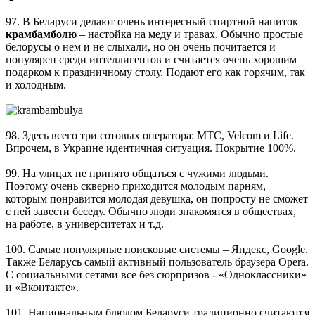
97. В Беларуси делают очень интересный спиртной напиток –
крамбамболю
– настойка на меду и травах. Обычно простые
белорусы о нем и не слыхали, но он очень почитается и
популярен среди интеллигентов и считается очень хорошим
подарком к праздничному столу. Подают его как горячим, так
и холодным.
98. Здесь всего три сотовых оператора: МТС, Velcom и Life.
Впрочем, в Украине идентичная ситуация. Покрытие 100%.
99. На улицах не принято общаться с чужими людьми.
Поэтому очень скверно приходится молодым парням,
которым понравится молодая девушка, он попросту не сможет
с ней завести беседу. Обычно люди знакомятся в обществах,
на работе, в университетах и т.д.
100. Самые популярные поисковые системы – Яндекс, Google.
Также Беларусь самый активный пользователь браузера Opera.
С социальными сетями все без сюрпризов - «Одноклассники»
и «Вконтакте».
101. Национальным блюдом Беларуси традиционно считаются