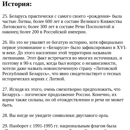
История:
25. Беларусь практически с самого своего «рождения» была
частью Литвы, более 600 лет в составе Великого Княжества
Литовского; более 300 лет в составе Речи Посполитой и
наконец более 200 в Российской империи.
26. Но это не умаляет ее богатую историю, хотя официально
первое упоминание о «Беларуси»
было зафиксировано в XVI-
м веке. До этого населении этой территории называли
литвинами. Этот факт встречается во многих источниках, и
поэтому в 90-х годах, когда был вопрос о независимости,
хотели даже назвать новоиспеченную страну «Литовской
Республикой Беларусь», что явно свидетельствует о тесных
исторических корнях с Литвой.
27. Исходя их этого, очень смехотворно предположить, что
Беларусь – логическое продолжение России. Конечно, их
корни также сильны, но об отождествлении и речи не может
быть.
28. Вы нигде не увидите символики двуглавого орла.
29. Наоборот с 1991-1995 гг. национальным флагом была