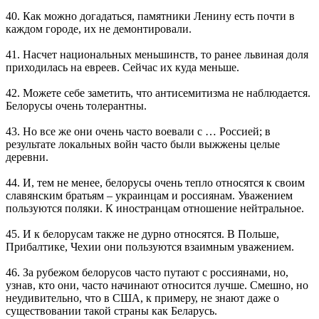
40. Как можно догадаться, памятники Ленину есть почти в
каждом городе, их не демонтировали.
41. Насчет национальных меньшинств, то ранее львиная доля
приходилась на евреев. Сейчас их куда меньше.
42. Можете себе заметить, что антисемитизма не наблюдается.
Белорусы очень толерантны.
43. Но все же они очень часто воевали с … Россией; в
результате локальных войн часто были выжжены целые
деревни.
44. И, тем не менее, белорусы очень тепло относятся к своим
славянским братьям – украинцам и россиянам. Уважением
пользуются поляки. К иностранцам отношение нейтральное.
45. И к белорусам также не дурно относятся. В Польше,
Прибалтике, Чехии они пользуются взаимным уважением.
46. За рубежом белорусов часто путают с россиянами, но,
узнав, кто они, часто начинают относится лучше. Смешно, но
неудивительно, что в США, к примеру, не знают даже о
существовании такой страны как Беларусь.