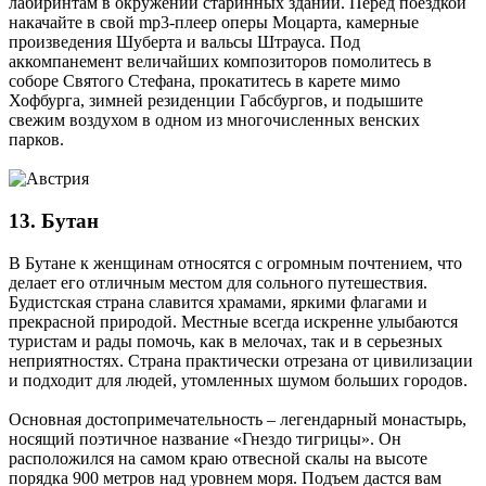
лабиринтам в окружении старинных зданий. Перед поездкой
накачайте в свой mp3-плеер оперы Моцарта, камерные
произведения Шуберта и вальсы Штрауса. Под
аккомпанемент величайших композиторов помолитесь в
соборе Святого Стефана, прокатитесь в карете мимо
Хофбурга, зимней резиденции Габсбургов, и подышите
свежим воздухом в одном из многочисленных венских
парков.
13. Бутан
В Бутане к женщинам относятся с огромным почтением, что
делает его отличным местом для сольного путешествия.
Будистская страна славится храмами, яркими флагами и
прекрасной природой. Местные всегда искренне улыбаются
туристам и рады помочь, как в мелочах, так и в серьезных
неприятностях. Страна практически отрезана от цивилизации
и подходит для людей, утомленных шумом больших городов.
Основная достопримечательность – легендарный монастырь,
носящий поэтичное название «Гнездо тигрицы». Он
расположился на самом краю отвесной скалы на высоте
порядка 900 метров над уровнем моря. Подъем дастся вам