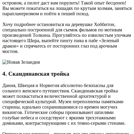
островом, а пилот даст вам порулить! Такой опыт бесценен!
Вы можете покататься на лошадях по крутым холмам, заняться
парапланеризмом и пойти в пеший поход.
Хочу подробнее остановиться на деревушке Хоббитон,
специально построенной для съемок фильмов по мотивам
произведений Толкина. Прогуляйтесь по извилистым улочкам
настоящего Шира, выпейте пинту пива в пабе «Зеленый
дракон» и спрячьтесь от посторонних глаз под арочным
мостом.
4. Скандинавская тройка
Дания, Швеция и Норвегия абсолютно безопасны для
сольного женского путешествия. Скандинавская тройка
может похвастаться величественной архитектурой и
специфической культурой. Музеи переполнены памятками
старины, идеально сохранившимися со времен могучих
викингов. Готические соборы пронизывают шпилями
голубые небеса и соседствуют с яркими трехэтажными
домиками, контрастирующими с их темно-серыми стенами.
Оптимальное решение – проехать все эти страны автостопом.