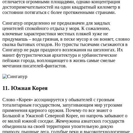
отличается огромными площадями, однако концентрация
достопримечательностей на один квадратный километр в
состоянии потягаться с более протяженными странами.
Сингапур определенно не предназначен для заядлых
ценителей спокойного отдыха у моря. К сожалению,
ключевые характеристики местных пляжей хуже не
придумаешь – вода грязная, в песке мусор и он воняет, словно
свалка бытовых отходов. Но туристы тысячами съезжаются в
Сингапур не ради праздного возлежания на шезлонгах. Их
манит футуристическая архитектура и урбанистические
пейзажи города, воплощающего в жизнь самые смелые
мечтания писателей-фантастов.
11. Южная Корея
Слово «Корея» ассоциируется у обывателей с грозным
тоталитарным государством, запугивающим мир угрозами
применения ядерного оружия. Почему-то все знают о
Большой и Ужасной Северной Корее, но напрочь забывают о
ее милой южной соседке. Жемчужина азиатских государств
объединила на своей территории упоительную дикую
природу, пышные леса, голубые реки и высокотехнологичные