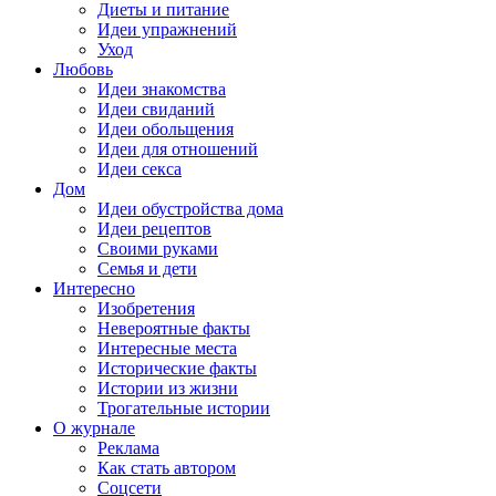
Диеты и питание
Идеи упражнений
Уход
Любовь
Идеи знакомства
Идеи свиданий
Идеи обольщения
Идеи для отношений
Идеи секса
Дом
Идеи обустройства дома
Идеи рецептов
Своими руками
Семья и дети
Интересно
Изобретения
Невероятные факты
Интересные места
Исторические факты
Истории из жизни
Трогательные истории
О журнале
Реклама
Как стать автором
Соцсети