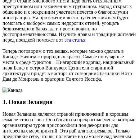
беду в стране Кленового Листа надо быть отъявленным
преступником или законченным грубияном. Народ открыт к
общению и с искренним участием печется о благополучии
иностранцев. На протяжении всего путешествия вам будут
помогать с выбором самых недорогих отелей, угощать
безвозмездно в барах, да и просто водить по
достопримечательностям. Изучить нравы и традиции жителей
перед поездкой поможет вот
эта статья
.
Теперь поговорим о тех вещах, которые можно сделать в
Канаде. Начнем с природных красот. Самые популярные
места в среде туристов – Ниагарский водопад, национальный
парк Банф и остров Ванкувер. Ценители старинной
архитектуры придут в восторг от созерцания базилики Нотр-
Дам де Монреаль и оратории Святого Иосифа.
3. Новая Зеландия
Новая Зеландия является страной приключений в хорошем
смысле этого слова. Она богата на прекрасные места, которые
организаторы туров приспособили под декорации для
интересных мероприятий. Это рай для экстремалов. Только
представьте себе, что вы полетаете на самолете над зеленым