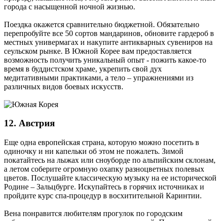
города с насыщенной ночной жизнью.
Поездка окажется сравнительно бюджетной. Обязательно
перепробуйте все 50 сортов мандаринов, обновите гардероб в
местных универмагах и накупите антикварных сувениров на
сеульском рынке. В Южной Корее вам предоставляется
возможность получить уникальный опыт - пожить какое-то
время в буддистском храме, укрепить свой дух
медитативными практиками, а тело – упражнениями из
различных видов боевых искусств.
12. Австрия
Еще одна европейская страна, которую можно посетить в
одиночку и ни капельки об этом не пожалеть. Зимой
покатайтесь на лыжах или сноуборде по альпийским склонам,
а летом соберите огромную охапку разноцветных полевых
цветов. Послушайте классическую музыку на ее исторической
Родине – Зальцбурге. Искупайтесь в горячих источниках и
пройдите курс спа-процедур в восхитительной Каринтии.
Вена понравится любителям прогулок по городским