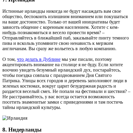
Истинные ирландцы никогда не будут насаждать вам свое
общество, беспокоить излишним вниманием или покушаться
на ваше достоинство. Только от вашей инициативы будет
зависеть общение с коренным населением. Хотите с кем-
нибудь познакомиться и весело провести время? –
Отправляйтесь в ближайший паб, заказывайте пинту темного
пива и вскользь упомяните свою ненависть к мерзким
англичанам. Вы сразу же вольетесь в любую компанию.
О том,
что делать в Дублине
мы уже писали, поэтому
акцентировать внимание на столице я не буду. Если хотите
воочию увидеть безумный ирландский дух, постарайтесь,
чтобы поездка совпала с празднованием Дня Святого
Патрика. Улицы всех городов и деревень заполоняют люди в
зеленых костюмах, вокруг царит безудержная радость и
раздается веселый смех. Не попали на фестивали и шествия? –
Не расстраивайтесь, у вас всегда остается возможность
посетить знаменитые замки с приведениями и там постичь
тайны ирландской культуры.
8. Нидерланды