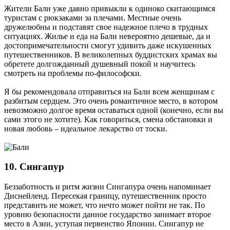
Жители Бали уже давно привыкли к одиноко скитающимся
туристам с рюкзаками за плечами. Местные очень
дружелюбны и подставят свое надежное плечо в трудных
ситуациях. Жилье и еда на Бали невероятно дешевые, да и
достопримечательности смогут удивить даже искушенных
путешественников. В великолепных буддистских храмах вы
обретете долгожданный душевный покой и научитесь
смотреть на проблемы по-философски.
Я бы рекомендовала отправиться на Бали всем женщинам с
разбитым сердцем. Это очень романтичное место, в котором
невозможно долгое время оставаться одной (конечно, если вы
сами этого не хотите). Как говориться, смена обстановки и
новая любовь – идеальное лекарство от тоски.
10. Сингапур
Беззаботность и ритм жизни Сингапура очень напоминает
Диснейленд. Пересекая границу, путешественник просто
представить не может, что нечто может пойти не так. По
уровню безопасности данное государство занимает второе
место в Азии, уступая первенство Японии. Сингапур не