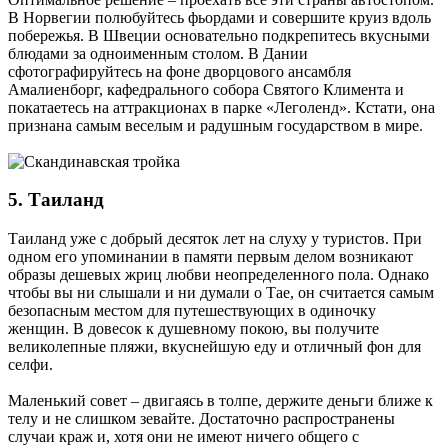
В Норвегии полюбуйтесь фьордами и совершите круиз вдоль
побережья. В Швеции основательно подкрепитесь вкусными
блюдами за одноименным столом. В Дании
сфотографируйтесь на фоне дворцового ансамбля
Амалиенборг, кафедрального собора Святого Климента и
покатаетесь на аттракционах в парке «Леголенд». Кстати, она
признана самым веселым и радушным государством в мире.
5. Таиланд
Таиланд уже с добрый десяток лет на слуху у туристов. При
одном его упоминании в памяти первым делом возникают
образы дешевых жриц любви неопределенного пола. Однако
чтобы вы ни слышали и ни думали о Тае, он считается самым
безопасным местом для путешествующих в одиночку
женщин. В довесок к душевному покою, вы получите
великолепные пляжи, вкуснейшую еду и отличный фон для
селфи.
Маленький совет – двигаясь в толпе, держите деньги ближе к
телу и не слишком зевайте. Достаточно распространены
случаи краж и, хотя они не имеют ничего общего с