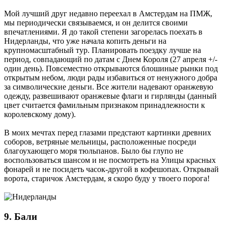
Мой лучший друг недавно переехал в Амстердам на ПМЖ,
мы периодически связываемся, и он делится своими
впечатлениями. Я до такой степени загорелась поехать в
Нидерланды, что уже начала копить деньги на
крупномасштабный тур. Планировать поездку лучше на
период, совпадающий по датам с Днем Короля (27 апреля +/-
один день). Повсеместно открываются блошиные рынки под
открытым небом, люди рады избавиться от ненужного добра
за символические деньги. Все жители надевают оранжевую
одежду, развешивают оранжевые флаги и гирлянды (данный
цвет считается фамильным признаком принадлежности к
королевскому дому).
В моих мечтах перед глазами предстают картинки древних
соборов, ветряные мельницы, расположенные посреди
благоухающего моря тюльпанов. Было бы глупо не
воспользоваться шансом и не посмотреть на Улицы красных
фонарей и не посидеть часок-другой в кофешопах. Открывай
ворота, старичок Амстердам, я скоро буду у твоего порога!
9. Бали