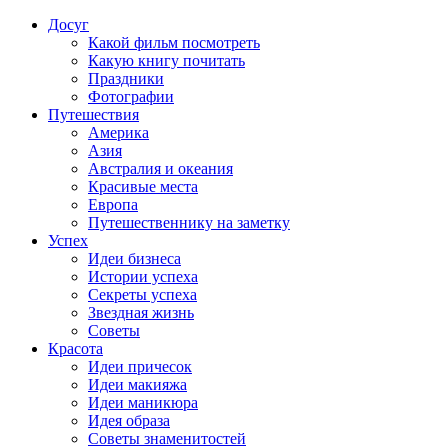
Досуг
Какой фильм посмотреть
Какую книгу почитать
Праздники
Фотографии
Путешествия
Америка
Азия
Австралия и океания
Красивые места
Европа
Путешественнику на заметку
Успех
Идеи бизнеса
Истории успеха
Секреты успеха
Звездная жизнь
Советы
Красота
Идеи причесок
Идеи макияжа
Идеи маникюра
Идея образа
Советы знаменитостей