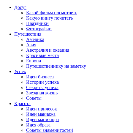
Досуг
Какой фильм посмотреть
Какую книгу почитать
Праздники
Фотографии
Путешествия
Америка
Азия
Австралия и океания
Красивые места
Европа
Путешественнику на заметку
Успех
Идеи бизнеса
Истории успеха
Секреты успеха
Звездная жизнь
Советы
Красота
Идеи причесок
Идеи макияжа
Идеи маникюра
Идея образа
Советы знаменитостей