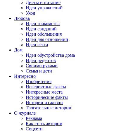
Диеты и питание
Идеи упражнений
Уход
Любовь
Идеи знакомства
Идеи свиданий
Идеи обольщения
Идеи для отношений
Идеи секса
Дом
Идеи обустройства дома
Идеи рецептов
Своими руками
Семья и дети
Интересно
Изобретения
Невероятные факты
Интересные места
Исторические факты
Истории из жизни
Трогательные истории
О журнале
Реклама
Как стать автором
Соцсети