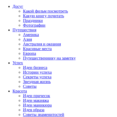
Досуг
Какой фильм посмотреть
Какую книгу почитать
Праздники
Фотографии
Путешествия
Америка
Азия
Австралия и океания
Красивые места
Европа
Путешественнику на заметку
Успех
Идеи бизнеса
Истории успеха
Секреты успеха
Звездная жизнь
Советы
Красота
Идеи причесок
Идеи макияжа
Идеи маникюра
Идея образа
Советы знаменитостей