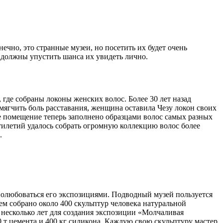
ечно, это странные музеи, но посетить их будет очень
е должны упустить шанса их увидеть лично.
 где собраны локоны женских волос. Более 30 лет назад
мягчить боль расставания, женщина оставила Чезу локон своих
ое помещение теперь заполнено образцами волос самых разных
тилетий удалось собрать огромную коллекцию волос более
.
полюбоваться его экспозициями. Подводный музей пользуется
нем собрано около 400 скульптур человека натуральной
 несколько лет для создания экспозиции «Молчаливая
т цемента и 400 кг силикона. Каждую свою скульптуру мастер