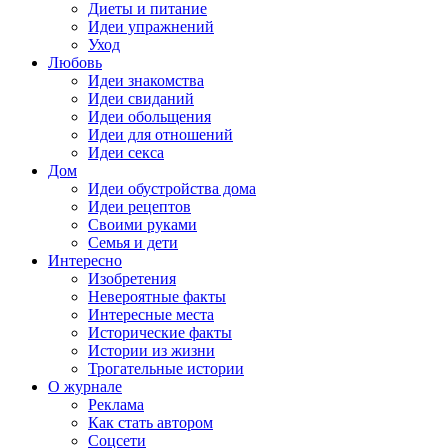
Диеты и питание
Идеи упражнений
Уход
Любовь
Идеи знакомства
Идеи свиданий
Идеи обольщения
Идеи для отношений
Идеи секса
Дом
Идеи обустройства дома
Идеи рецептов
Своими руками
Семья и дети
Интересно
Изобретения
Невероятные факты
Интересные места
Исторические факты
Истории из жизни
Трогательные истории
О журнале
Реклама
Как стать автором
Соцсети