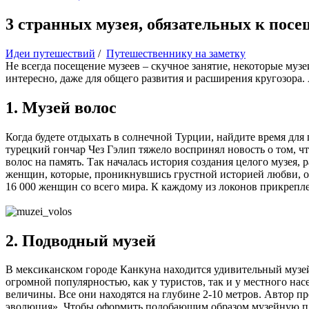
3 странных музея, обязательных к пос
Идеи путешествий
/
Путешественнику на заметку
Не всегда посещение музеев – скучное занятие, некоторые музе
интересно, даже для общего развития и расширения кругозора.
1. Музей волос
Когда будете отдыхать в солнечной Турции, найдите время для
турецкий гончар Чез Гэлип тяжело воспринял новость о том, ч
волос на память. Так началась история создания целого музея
женщин, которые, проникнувшись грустной историей любви, ос
16 000 женщин со всего мира. К каждому из локонов прикрепле
2. Подводный музей
В мексиканском городе Канкуна находится удивительный музей
огромной популярностью, как у туристов, так и у местного нас
величины. Все они находятся на глубине 2-10 метров. Автор п
эволюция». Чтобы оформить подобающим образом музейную площ