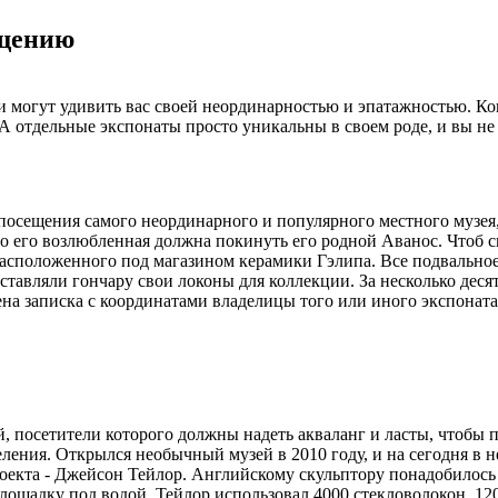
ещению
и могут удивить вас своей неординарностью и эпатажностью. Кон
 А отдельные экспонаты просто уникальны в своем роде, и вы н
 посещения самого неординарного и популярного местного музея,
то его возлюбленная должна покинуть его родной Аванос. Чтоб с
, расположенного под магазином керамики Гэлипа. Все подвальн
тавляли гончару свои локоны для коллекции. За несколько деся
на записка с координатами владелицы того или иного экспоната
, посетители которого должны надеть акваланг и ласты, чтобы 
еления. Открылся необычный музей в 2010 году, и на сегодня в 
роекта - Джейсон Тейлор. Английскому скульптору понадобилось
адку под водой, Тейлор использовал 4000 стекловолокон, 120 