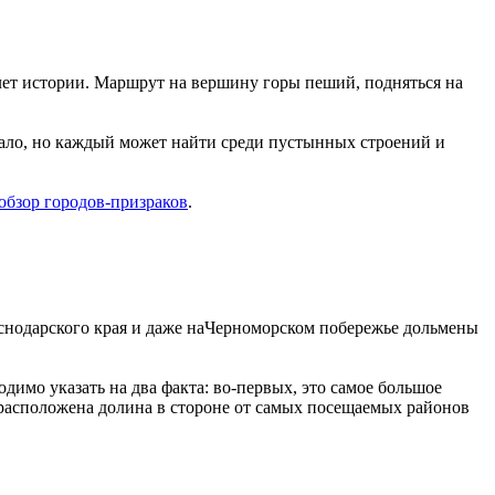
лет истории. Маршрут на вершину горы пеший, подняться на
мало, но каждый может найти среди пустынных строений и
обзор городов-призраков
.
раснодарского края и даже наЧерноморском побережье дольмены
димо указать на два факта: во-первых, это самое большое
к расположена долина в стороне от самых посещаемых районов