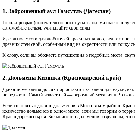
1. Заброшенный аул Гамсутль (Дагестан)
Город-призрак (окончательно покинутый людьми около полувек
автомобиле нельзя, учитывайте свои силы.
Идеальное место для любителей красивых видов, редких впеч
древних стен свой, особенный вид на окрестности или точку с
К слову, если вы обожаете путешествия в подобные места, оку
2. Дольмены Кизинки (Краснодарский край)
Древние мегалиты до сих пор остаются загадкой для науки, ка
не редкость. Самый известный — огромный мегалит в Волконк
Если говорить о долине дольменов в Мостовском районе Красно
количество дольменов в одном месте, если мы говорим о терри
Краснодарского края. Большинство дольменов разрушены, что н