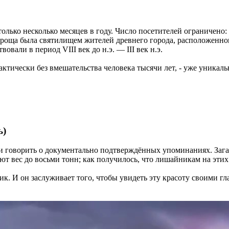
олько несколько месяцев в году. Число посетителей ограничено: 
 роща была святилищем жителей древнего города, расположенног
овали в период VIII век до н.э. — III век н.э.
актически без вмешательства человека тысячи лет, - уже уникал
ь)
ли говорить о документально подтверждённых упоминаниях. Зага
еют вес до восьми тонн; как получилось, что лишайникам на эти
. И он заслуживает того, чтобы увидеть эту красоту своими гла