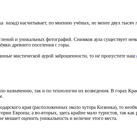
а назад) насчитывает, по мнению учёных, не менее двух тысяч 
атлений и уникальных фотографий. Снимков аула существует не
ъёмки древнего поселения с горы.
танные мистической аурой заброшенности, то не пропустите наш
к по назначению, так и по технологии их возведения. В горах К
е.
дарского края (расположенных около хутора Кизинка), то необхо
тории Европы; а во-вторых, здесь крайне мало туристов, так ка
е мешает оценить уникальность и величие этого места.