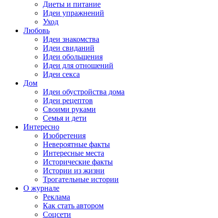
Диеты и питание
Идеи упражнений
Уход
Любовь
Идеи знакомства
Идеи свиданий
Идеи обольщения
Идеи для отношений
Идеи секса
Дом
Идеи обустройства дома
Идеи рецептов
Своими руками
Семья и дети
Интересно
Изобретения
Невероятные факты
Интересные места
Исторические факты
Истории из жизни
Трогательные истории
О журнале
Реклама
Как стать автором
Соцсети