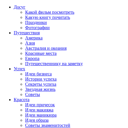
Досуг
Какой фильм посмотреть
Какую книгу почитать
Праздники
Фотографии
Путешествия
Америка
Азия
Австралия и океания
Красивые места
Европа
Путешественнику на заметку
Успех
Идеи бизнеса
Истории успеха
Секреты успеха
Звездная жизнь
Советы
Красота
Идеи причесок
Идеи макияжа
Идеи маникюра
Идея образа
Советы знаменитостей