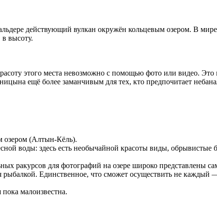
альдере действующий вулкан окружён кольцевым озером. В мире 
в высоту.
расоту этого места невозможно с помощью фото или видео. Это 
еницына ещё более заманчивым для тех, кто предпочитает небан
 озером (Алтын-Кёль).
есной воды: здесь есть необычайной красоты виды, обрывистые 
ых ракурсов для фотографий на озере широко представлены сам
ься рыбалкой. Единственное, что сможет осуществить не каждый 
 пока малоизвестна.