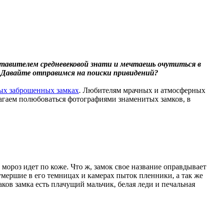
ставителем средневековой знати и мечтаешь очутиться в
! Давайте отправимся на поиски привидений?
ых заброшенных замках
. Любителям мрачных и атмосферных
длагаем полюбоваться фотографиями знаменитых замков, в
о мороз идет по коже. Что ж, замок свое название оправдывает
 умершие в его темницах и камерах пыток пленники, а так же
ов замка есть плачущий мальчик, белая леди и печальная