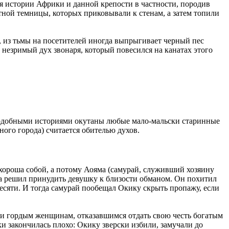
ля истории Африки и данной крепости в частности, породив
ной темницы, которых приковывали к стенам, а затем топили
а, из тьмы на посетителей иногда выпрыгивает черный пес
ет незримый дух звонаря, который повесился на канатах этого
. Подобными историями окутаны любые мало-мальски старинные
ого города) считается обителью духов.
 хороша собой, а потому Аояма (самурай, служивший хозяину
яма решил принудить девушку к близости обманом. Он похитил
есяти. И тогда самурай пообещал Окику скрыть пропажу, если
м и гордым женщинам, отказавшимся отдать свою честь богатым
ки закончилась плохо: Окику зверски избили, замучали до