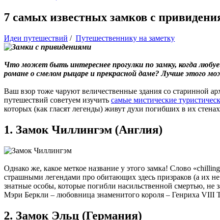
7 самых известных замков с привиден
Идеи путешествий
/
Путешественнику на заметку
Что может быть интереснее прогулки по замку, когда любу
романе о смелом рыцаре и прекрасной даме? Лучше этого мо
Ваш взор тоже чаруют величественные здания со старинной ар
путешествий советуем изучить
самые мистические туристичес
которых (как гласят легенды) живут духи погибших в их стенах
1. Замок Чиллингэм (Англия)
Однако же, какое меткое название у этого замка! Слово «chilli
страшными легендами про обитающих здесь призраков (а их не с
знатные особы, которые погибли насильственной смертью, не з
Мэри Беркли – любовница знаменитого короля – Генриха VIII 
2. Замок Эльц (Германия)