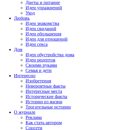
Диеты и питание
Идеи упражнений
Уход
Любовь
Идеи знакомства
Идеи свиданий
Идеи обольщения
Идеи для отношений
Идеи секса
Дом
Идеи обустройства дома
Идеи рецептов
Своими руками
Семья и дети
Интересно
Изобретения
Невероятные факты
Интересные места
Исторические факты
Истории из жизни
Трогательные истории
О журнале
Реклама
Как стать автором
Соцсети