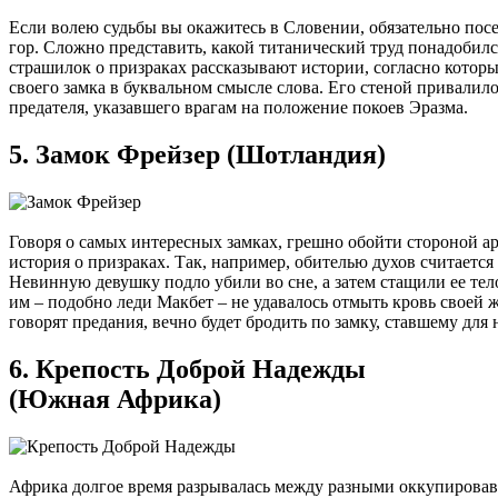
Если волею судьбы вы окажитесь в Словении, обязательно пос
гор. Сложно представить, какой титанический труд понадобилс
страшилок о призраках рассказывают истории, согласно которы
своего замка в буквальном смысле слова. Его стеной привалил
предателя, указавшего врагам на положение покоев Эразма.
5. Замок Фрейзер (Шотландия)
Говоря о самых интересных замках, грешно обойти стороной а
история о призраках. Так, например, обителью духов считаетс
Невинную девушку подло убили во сне, а затем стащили ее тел
им – подобно леди Макбет – не удавалось отмыть кровь своей 
говорят предания, вечно будет бродить по замку, ставшему дл
6. Крепость Доброй Надежды
(Южная Африка)
Африка долгое время разрывалась между разными оккупировавш