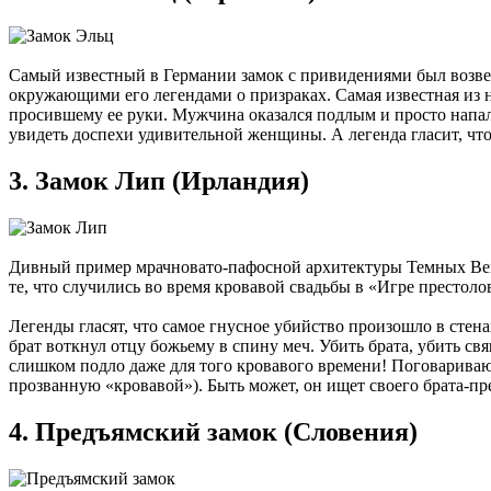
Самый известный в Германии замок с привидениями был возвед
окружающими его легендами о призраках. Самая известная из н
просившему ее руки. Мужчина оказался подлым и просто напал 
увидеть доспехи удивительной женщины. А легенда гласит, что 
3. Замок Лип (Ирландия)
Дивный пример мрачновато-пафосной архитектуры Темных Веко
те, что случились во время кровавой свадьбы в «Игре престоло
Легенды гласят, что самое гнусное убийство произошло в сте
брат воткнул отцу божьему в спину меч. Убить брата, убить с
слишком подло даже для того кровавого времени! Поговаривают
прозванную «кровавой»). Быть может, он ищет своего брата-пр
4. Предъямский замок (Словения)