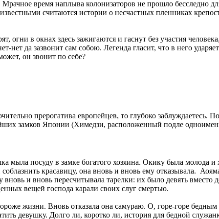
а. Мрачное время наплыва колонизаторов не прошло бесследно д
известными считаются истории о несчастных пленниках крепост
т, огни в окнах здесь зажигаются и гаснут без участия человек
нет-нет да зазвонит сам собою. Легенда гласит, что в него ударя
может, он звонит по себе?
лючительно прерогатива европейцев, то глубоко заблуждаетесь
рейших замков Японии (Химедзи, расположенный подле одноименн
шка мыла посуду в замке богатого хозяина. Окику была молода и
он соблазнить красавицу, она вновь и вновь ему отказывала. Ао
 вновь и вновь пересчитывала тарелки: их было девять вместо д
 ценных вещей господа карали своих слуг смертью.
 дороже жизни. Вновь отказала она самураю. О, горе-горе бедны
тить девушку. Долго ли, коротко ли, история для бедной служан