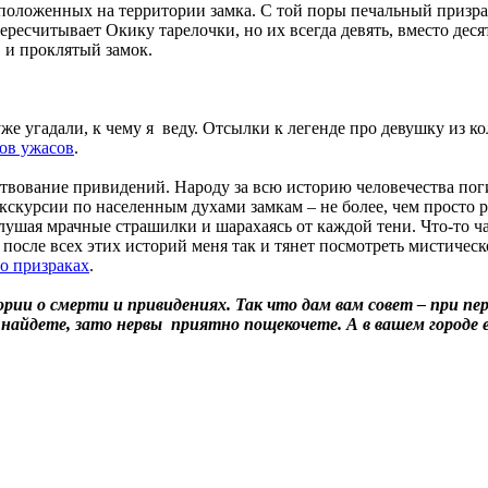
расположенных на территории замка. С той поры печальный призр
ресчитывает Окику тарелочки, но их всегда девять, вместо десят
, и проклятый замок.
 угадали, к чему я веду. Отсылки к легенде про девушку из ко
ов ужасов
.
ствование привидений. Народу за всю историю человечества пог
 экскурсии по населенным духами замкам – не более, чем просто
 слушая мрачные страшилки и шарахаясь от каждой тени. Что-то 
 после всех этих историй меня так и тянет посмотреть мистиче
о призраках
.
рии о смерти и привидениях. Так что дам вам совет – при п
 найдете, зато нервы приятно пощекочете. А в вашем городе 