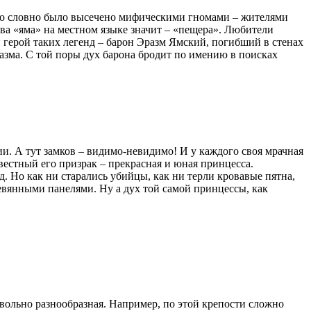
диво словно было высечено мифическими гномами – жителями
ова «яма» на местном языке значит – «пещера». Любители
 герой таких легенд – барон Эразм Ямский, погибший в стенах
разма. С той поры дух барона бродит по имению в поисках
и. А тут замков – видимо-невидимо! И у каждого своя мрачная
вестный его призрак – прекрасная и юная принцесса.
. Но как ни старались убийцы, как ни терли кровавые пятна,
евянными панелями. Ну а дух той самой принцессы, как
вольно разнообразная. Например, по этой крепости сложно