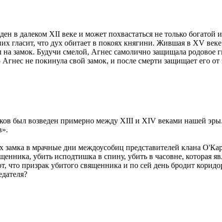
ен в далеком XII веке и может похвастаться не только богато
их гласит, что дух обитает в покоях княгини. Жившая в XV веке
на замок. Будучи смелой, Агнес самолично защищала родовое гн
Агнес не покинула свой замок, и после смерти защищает его от 
в был возведен примерно между XIII и XIV веками нашей эры. 
в».
нах замка в мрачные дни междоусобиц представителей клана О'К
вященника, убить исподтишка в спину, убить в часовне, которая
, что призрак убитого священника и по сей день бродит коридор
едателя?