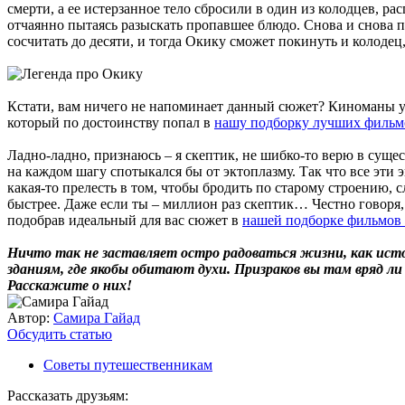
смерти, а ее истерзанное тело сбросили в один из колодцев, 
отчаянно пытаясь разыскать пропавшее блюдо. Снова и снова пе
сосчитать до десяти, и тогда Окику сможет покинуть и колодец
Кстати, вам ничего не напоминает данный сюжет? Киноманы уже
который по достоинству попал в
нашу подборку лучших фильм
Ладно-ладно, признаюсь – я скептик, не шибко-то верю в суще
на каждом шагу спотыкался бы от эктоплазму. Так что все эти
какая-то прелесть в том, чтобы бродить по старому строению,
быстрее. Даже если ты – миллион раз скептик… Честно говоря,
подобрав идеальный для вас сюжет в
нашей подборке фильмов 
Ничто так не заставляет остро радоваться жизни, как исто
зданиям, где якобы обитают духи. Призраков вы там вряд ли
Расскажите о них!
Автор:
Самира Гайад
Обсудить статью
Советы путешественникам
Рассказать друзьям: