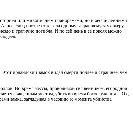
й историей или живописными панорамами, но и бесчисленными
 Агнес Эльц наотрез отказала одному завравшемуся ухажеру,
ездо и трагично погибла. И по сей день в ее покоях можно
злодеев.
Этот ирландский замок видал смерти подлее и страшнее, чем
ароллов. Во время мессы, проводимой священником, егородной
 является священным местом, убить во время богослужения… Ох,
ами замка, заглядывая в часовню (с момента убийства