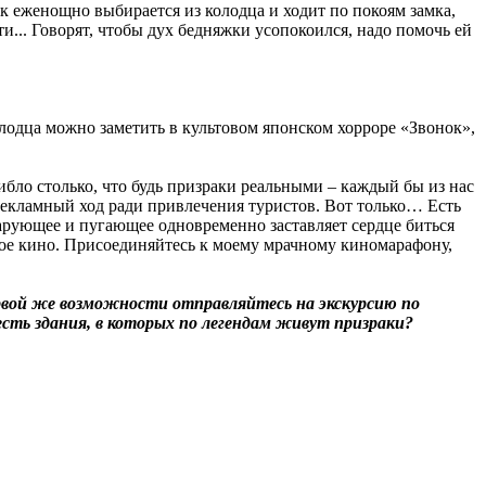
ак еженощно выбирается из колодца и ходит по покоям замка,
и... Говорят, чтобы дух бедняжки усопокоился, надо помочь ей
лодца можно заметить в культовом японском хорроре «Звонок»,
ибло столько, что будь призраки реальными – каждый бы из нас
 рекламный ход ради привлечения туристов. Вот только… Есть
чарующее и пугающее одновременно заставляет сердце биться
ское кино. Присоединяйтесь к моему мрачному киномарафону,
ервой же возможности отправляйтесь на экскурсию по
есть здания, в которых по легендам живут призраки?