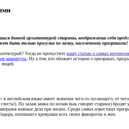
иями
ешься дивной архитектурой старины, воображаешь себя пред
жет быть только прогулка по замку, населенному призраками
хитектурой? Тогда не пропустите
нашу статью о самых интересн
кие маршруты
. Ну а тем, кто обожает истории о призраках, пре
 людей.
ng» в английском языке имеет значение чего-то пугающего, от чег
честь!). По залам замка по ночам (как говорят старики) бродят
авершив важные дела при жизни. Среди самых известных призрак
Тюдора, попившего кровушки всех своих фавориток и жен.