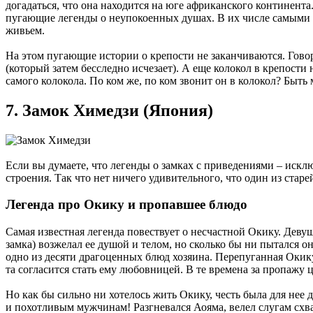
догадаться, что она находится на юге африканского континент
пугающие легенды о неупокоенных душах. В их числе самыми 
живьем.
На этом пугающие истории о крепости не заканчиваются. Говоря
(который затем бесследно исчезает). А еще колокол в крепости 
самого колокола. По ком же, по ком звонит он в колокол? Быть 
7. Замок Химедзи (Япония)
Если вы думаете, что легенды о замках с приведениями – иск
строения. Так что нет ничего удивительного, что один из ста
Легенда про Окику и пропавшее блюдо
Самая известная легенда повествует о несчастной Окику. Деву
замка) возжелал ее душой и телом, но сколько бы ни пытался 
одно из десяти драгоценных блюд хозяина. Перепуганная Окику
та согласится стать ему любовницей. В те времена за пропажу
Но как бы сильно ни хотелось жить Окику, честь была для нее
и похотливым мужчинам! Разгневался Аояма, велел слугам схва