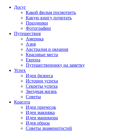
Досуг
Какой фильм посмотреть
Какую книгу почитать
Праздники
Фотографии
Путешествия
Америка
Азия
Австралия и океания
Красивые места
Европа
Путешественнику на заметку
Успех
Идеи бизнеса
Истории успеха
Секреты успеха
Звездная жизнь
Советы
Красота
Идеи причесок
Идеи макияжа
Идеи маникюра
Идея образа
Советы знаменитостей