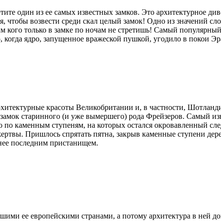
етите один из ее самых известных замков. Это архитектурное 
я, чтобы возвести среди скал целый замок! Одно из значений сл
м кого только в замке по ночам не стретишь! Самый популярный
о, когда ядро, запущенное вражеской пушкой, угодило в покои Э
рхитектурные красоты Великобритании и, в частности, Шотланди
я замок старинного (и уже вымершего) рода Фрейзеров. Самый из
о по каменным ступеням, на которых остался окровавленный след
жертвы. Пришлось спрятать пятна, закрыв каменные ступени дер
я нее последним пристанищем.
ими ее европейскими странами, а потому архитектура в ней до