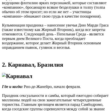
ведущими флотилию ярких персонажей, которые составляют
«компанию», бросающую всякие безделушки в толпу (толпа
обычно об этом просит; но если же нет – участницы
«компании» обнажают свою грудь в качестве поощрения).
Кульминация праздника – нанесение увечья Дню Марди Граса
(также известному как Жирный Вторник), когда все запреты
отменяются. Следующий день - Пепельная Среда - является
первым днем Великого Поста, когда преобладает
воздержание, которое делает Жирный Вторник основным
оправданием пьянок, гулянок и веселья.
2. Карнавал, Бразилия
Где и когда:
Рио-де-Жанейро, начало февраля.
Праздник сексуальности и самбы, который ежегодно собирает
миллионы людей на свои зажигательные четырехдневные
торжества. Главным зрелищем является парад Самбодромо,
когда соседские группы соревнуются между собой за звание