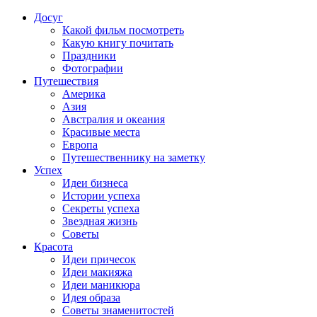
Досуг
Какой фильм посмотреть
Какую книгу почитать
Праздники
Фотографии
Путешествия
Америка
Азия
Австралия и океания
Красивые места
Европа
Путешественнику на заметку
Успех
Идеи бизнеса
Истории успеха
Секреты успеха
Звездная жизнь
Советы
Красота
Идеи причесок
Идеи макияжа
Идеи маникюра
Идея образа
Советы знаменитостей