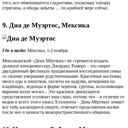
того, все обмениваются сладостями, поскольку топоры
спрятаны, а обиды забыты … по крайней мере сейчас.
9. Диа де Муэртос, Мексика
Где и когда:
Мексика, 1-2 ноября.
Мексиканский «День Мёртвых» не стремится воздать
должное кинорежиссеру Джорджу Ромеро – это скорее
двухдневный фестиваль празднования воссоединения семьи
со своими умершими родственниками. Красочные костюмы,
много еды и напитков, скелеты на ходулях, вечеринки на
кладбищах, леденцы в форме черепов, группы, исполняющие
мариачи возле могил... Это красивое движущееся
представление успокоит ваш страх, потому что – в отличие от
ведьм и всего этого ужаса Хэллоуина – День Мёртвых ломает
все табу, касающиеся смерти, отмечает продолжения жизни
после нее и ценность межпространственного общения.