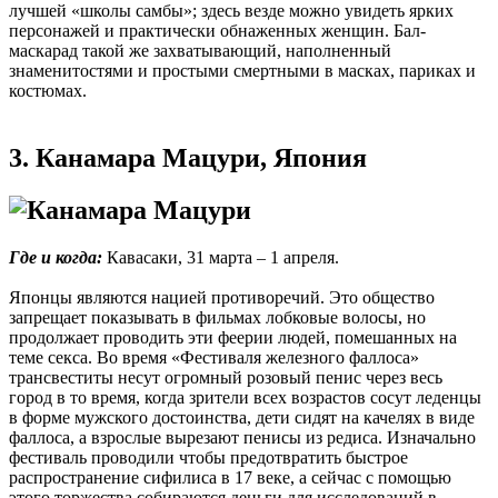
лучшей «школы самбы»; здесь везде можно увидеть ярких
персонажей и практически обнаженных женщин. Бал-
маскарад такой же захватывающий, наполненный
знаменитостями и простыми смертными в масках, париках и
костюмах.
3. Канамара Мацури, Япония
Где и когда:
Кавасаки, 31 марта – 1 апреля.
Японцы являются нацией противоречий. Это общество
запрещает показывать в фильмах лобковые волосы, но
продолжает проводить эти феерии людей, помешанных на
теме секса. Во время «Фестиваля железного фаллоса»
трансвеститы несут огромный розовый пенис через весь
город в то время, когда зрители всех возрастов сосут леденцы
в форме мужского достоинства, дети сидят на качелях в виде
фаллоса, а взрослые вырезают пенисы из редиса. Изначально
фестиваль проводили чтобы предотвратить быстрое
распространение сифилиса в 17 веке, а сейчас с помощью
этого торжества собираются деньги для исследований в