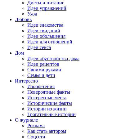
Диеты и питание
Идеи упражнений
Уход
Любовь
Идеи знакомства
Идеи свиданий
Идеи обольщения
Идеи для отношений
Идеи секса
Дом
Идеи обустройства дома
Идеи рецептов
Своими руками
Семья и дети
Интересно
Изобретения
Невероятные факты
Интересные места
Исторические факты
Истории из жизни
Трогательные истории
О журнале
Реклама
Как стать автором
Соцсети