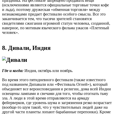
праздника. На фестивале запрещено продавать вещи
(исключениями являются официальные торговые точки кофе
и льда), поэтому дружеская «обменная торговля» между
незнакомцами придает фестивалю особого смысла. Все это
заканчивается тем, что тысячи зрителей становятся
свидетелями сжигания огромной статуи человека, созданной,
наверное, по мотивам языческого фильма ужасов «Плетеный
человек».
8. Дивали, Индия
Где и когда:
Индия, октябрь или ноябрь.
Во время этого пятидневного фестиваля (также известного
под названием Дипавали или «Фестиваль Огней»), который
объединяет все вероисповедания и религии, дома всей Индии
освещены лампами и свечами для того, чтобы отогнать тьму
зла. А люди в этой время отправляются на армаду
фейерверков, где уровень шума и загрязнения резко возрастает
(вообще-то шум такой, что у чувствительных людей даже на
другой части планеты лопают барабанные перепонки). Кроме