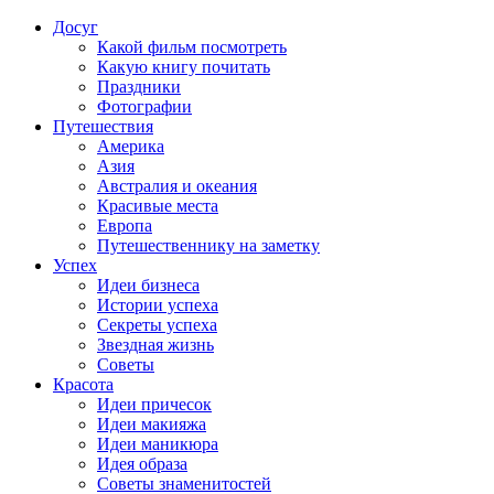
Досуг
Какой фильм посмотреть
Какую книгу почитать
Праздники
Фотографии
Путешествия
Америка
Азия
Австралия и океания
Красивые места
Европа
Путешественнику на заметку
Успех
Идеи бизнеса
Истории успеха
Секреты успеха
Звездная жизнь
Советы
Красота
Идеи причесок
Идеи макияжа
Идеи маникюра
Идея образа
Советы знаменитостей