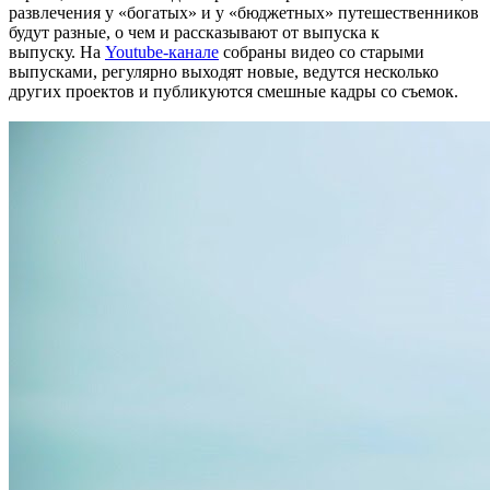
развлечения у «богатых» и у «бюджетных» путешественников
будут разные, о чем и рассказывают от выпуска к
выпуску. На
Youtube-канале
собраны видео со старыми
выпусками, регулярно выходят новые, ведутся несколько
других проектов и публикуются смешные кадры со съемок.