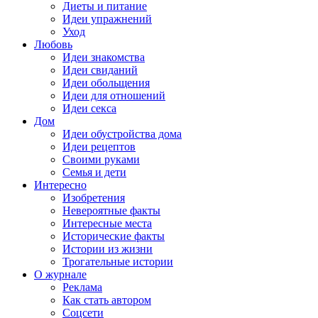
Диеты и питание
Идеи упражнений
Уход
Любовь
Идеи знакомства
Идеи свиданий
Идеи обольщения
Идеи для отношений
Идеи секса
Дом
Идеи обустройства дома
Идеи рецептов
Своими руками
Семья и дети
Интересно
Изобретения
Невероятные факты
Интересные места
Исторические факты
Истории из жизни
Трогательные истории
О журнале
Реклама
Как стать автором
Соцсети