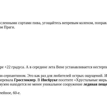
исленными сортами пива, угощайтесь вепревым коленом, попра
ам Праги.
ре +22 градуса. А в середине лета Вене устанавливается нестерп
ми-серпантином. Это как раз для любителей острых ощущений. 
перевала
Гросглокнер
. В
Инсбруке
посетите «Хрустальные миры 
к музею находится не менее уникальное сооружение
ледяная пеще
ейное, 60-е.