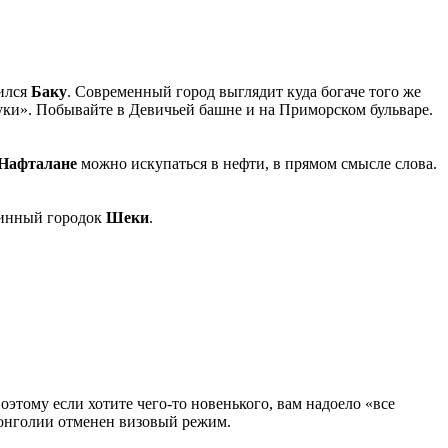
нился
Баку
. Современный город выглядит куда богаче того же
уки». Побывайте в Девичьей башне и на Приморском бульваре.
Нафталане
можно искупаться в нефти, в прямом смысле слова.
аринный городок
Шеки
.
тому если хотите чего-то новенького, вам надоело «все
Монголии отменен визовый режим.