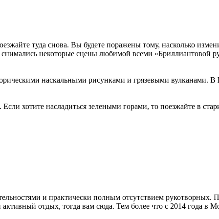
оезжайте туда снова. Вы будете поражены тому, насколько изме
де снимались некоторые сцены любимой всеми «Бриллиантовой р
торическими наскальными рисунками и грязевыми вулканами. В
. Если хотите насладиться зелеными горами, то поезжайте в ст
ельностями и практически полным отсутствием рукотворных. Поэ
 активный отдых, тогда вам сюда. Тем более что с 2014 года в 