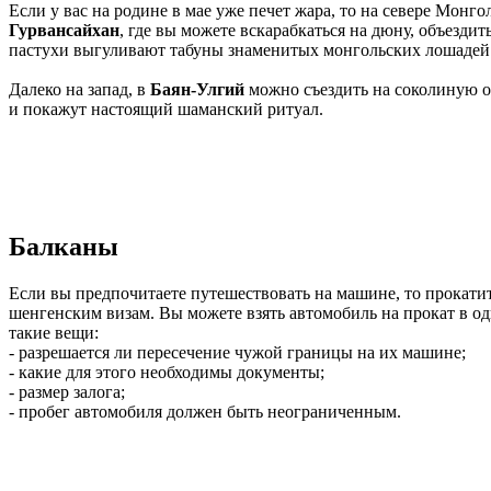
Если у вас на родине в мае уже печет жара, то на севере Монг
Гурвансайхан
, где вы можете вскарабкаться на дюну, объезди
пастухи выгуливают табуны знаменитых монгольских лошадей
Далеко на запад, в
Баян-Улгий
можно съездить на соколиную ох
и покажут настоящий шаманский ритуал.
Балканы
Если вы предпочитаете путешествовать на машине, то прокати
шенгенским визам. Вы можете взять автомобиль на прокат в одн
такие вещи:
- разрешается ли пересечение чужой границы на их машине;
- какие для этого необходимы документы;
- размер залога;
- пробег автомобиля должен быть неограниченным.