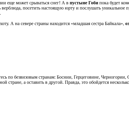
олии еще может срываться снег! А в
пустыне Гоби
пока будет ком
ть верблюда, посетить настоящую юрту и послушать уникальное 
.
оту. А на севере страны находится «младшая сестра Байкала»,
о
тесь по безвизовым странам: Боснии, Герцеговине, Черногории,
ой стране, а оставить в другой. Правда, это обойдется несколь