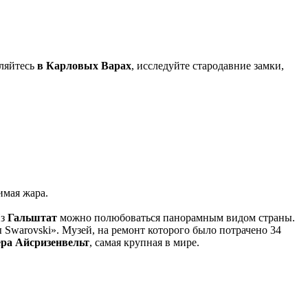
вляйтесь
в Карловых Варах
, исследуйте стародавние замки,
имая жара.
Из
Гальштат
можно полюбоваться панорамным видом страны.
Swarovski». Музей, на ремонт которого было потрачено 34
ра Айсризенвельт
, самая крупная в мире.