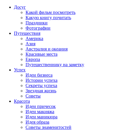
Досуг
Какой фильм посмотреть
Какую книгу почитать
Праздники
Фотографии
Путешествия
Америка
Азия
Австралия и океания
Красивые места
Европа
Путешественнику на заметку
Успех
Идеи бизнеса
Истории успеха
Секреты успеха
Звездная жизнь
Советы
Красота
Идеи причесок
Идеи макияжа
Идеи маникюра
Идея образа
Советы знаменитостей