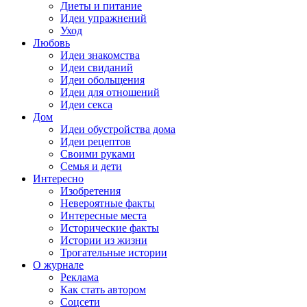
Диеты и питание
Идеи упражнений
Уход
Любовь
Идеи знакомства
Идеи свиданий
Идеи обольщения
Идеи для отношений
Идеи секса
Дом
Идеи обустройства дома
Идеи рецептов
Своими руками
Семья и дети
Интересно
Изобретения
Невероятные факты
Интересные места
Исторические факты
Истории из жизни
Трогательные истории
О журнале
Реклама
Как стать автором
Соцсети