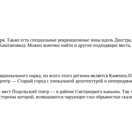
еря. Также есть специальные рекреационные зоны вдоль Днестра, г
Каштановка). Можно конечно найти и другие подходящие места, 
ионального парка, но всего этого региона является Каменец-По
центр — Старый город с уникальной архитектурой и непередава
ест Подольский товтр — в районе Смотрицкого каньона. Так что
 стороны которой, возвышаются чарующие глаз обрывистые скал