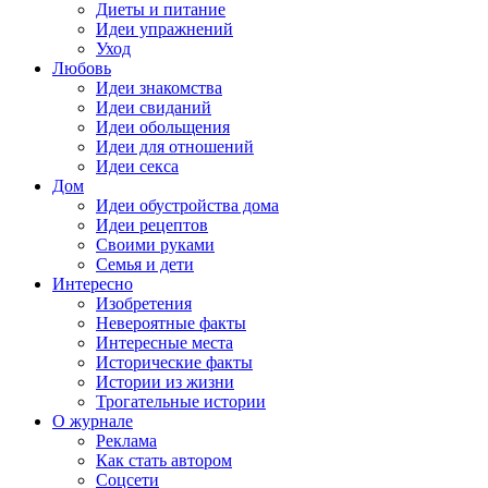
Диеты и питание
Идеи упражнений
Уход
Любовь
Идеи знакомства
Идеи свиданий
Идеи обольщения
Идеи для отношений
Идеи секса
Дом
Идеи обустройства дома
Идеи рецептов
Своими руками
Семья и дети
Интересно
Изобретения
Невероятные факты
Интересные места
Исторические факты
Истории из жизни
Трогательные истории
О журнале
Реклама
Как стать автором
Соцсети