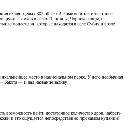
ия входят целых 302 объекта! Помимо и так известного
ов, руины замков в сёлах Панивцы, Чорнокозивцы, и
льные монастыри, которые находятся в селе Субич и возле
 уникальнейшее место в национальном парке. У него необычная
— Бакота — и дал название заливу.
сть возможность найти достаточное количество дров, набрать
я кожи и это ощущается непосредственно при самом купании!