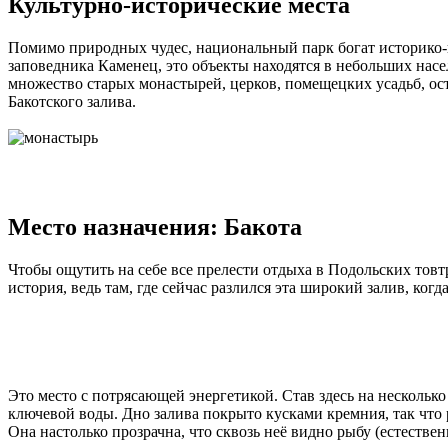
Культурно-исторические места
Помимо природных чудес, национальный парк богат историко-к
заповедника Каменец, это объекты находятся в небольших насе
множество старых монастырей, церков, помещецких усадьб, ост
Бакотского залива.
Место назначения: Бакота
Чтобы ощутить на себе все прелести отдыха в Подольских товт
история, ведь там, где сейчас разлился эта широкий залив, ко
Это место с потрясающей энергетикой. Став здесь на несколько
ключевой воды. Дно залива покрыто кусками кремния, так что 
Она настолько прозрачна, что сквозь неё видно рыбу (естестве