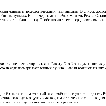
ультурными и археологическими памятниками. В список достоян
лённых пунктах. Например, замки в сёлах Жванец, Рихта, Сатан
атков стен, башен и т.д. Особенно интересны средневековые ска
рах, лучше всего отправится на Бакоту. Это без преуменьшения
гда-то находились три населённых пункта. Самый большой из них 
 дней с палаткой, можно найти спокойствие и удовлетворение. Е
речная вода здесь ощутимо мягкая, имеет лечебные свойства дл
нно, место пользуется популярностью у рыбаков).