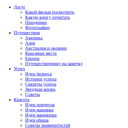
Досуг
Какой фильм посмотреть
Какую книгу почитать
Праздники
Фотографии
Путешествия
Америка
Азия
Австралия и океания
Красивые места
Европа
Путешественнику на заметку
Успех
Идеи бизнеса
Истории успеха
Секреты успеха
Звездная жизнь
Советы
Красота
Идеи причесок
Идеи макияжа
Идеи маникюра
Идея образа
Советы знаменитостей