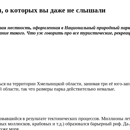
, о которых вы даже не слышали
вая местность, оформленная в Национальный природный парк 
ние такого. Что уж говорить про все туристические, рекреа
ся на территории Хмельницкой области, занимая три её юго-з
й области, так что размеры парка действительно немалые.
овавшийся в результате тектонических процессов. Миллионы лет 
ых моллюсков, крабовых и т.д.) образовался барьерный риф. Да
уже моря.