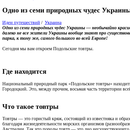
Одно из семи природных чудес Украины
Идеи путешествий
/
Украина
Одно из семи природных чудес Украины — необычайно краси
далеко не все жители Украины вообще знают про существова
парка, к тому же, самого большого во всей Европе!
Сегодня мы вам откроем Подольские товтры.
Где находится
Национальный природный парк «Подольские товтры» находить
Городоцкий. Это, между прочим, восьмая часть территории все
Что такое товтры
Товтры — это гористый кряж, состоящий из известняка и образ
благодаря жизнедеятельности морских организмов (разнообразн
Австралии. Так что породы товтр — это дно несуществующего 