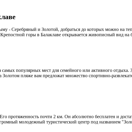
клаве
му - Серебряный и Золотой, добраться до которых можно на теп
 Крепостной горы в Балаклаве открывается живописный вид на б
з самых популярных мест для семейного или активного отдыха. 
 На Золотом пляже вам предложат множество спортивно-развлека
Его протяженность почти 2 км. Он абсолютно бесплатен и дост
огромный молодежный туристический центр под названием "Золо