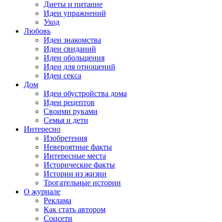
Диеты и питание
Идеи упражнений
Уход
Любовь
Идеи знакомства
Идеи свиданий
Идеи обольщения
Идеи для отношений
Идеи секса
Дом
Идеи обустройства дома
Идеи рецептов
Своими руками
Семья и дети
Интересно
Изобретения
Невероятные факты
Интересные места
Исторические факты
Истории из жизни
Трогательные истории
О журнале
Реклама
Как стать автором
Соцсети