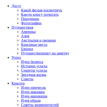
Досуг
Какой фильм посмотреть
Какую книгу почитать
Праздники
Фотографии
Путешествия
Америка
Азия
Австралия и океания
Красивые места
Европа
Путешественнику на заметку
Успех
Идеи бизнеса
Истории успеха
Секреты успеха
Звездная жизнь
Советы
Красота
Идеи причесок
Идеи макияжа
Идеи маникюра
Идея образа
Советы знаменитостей