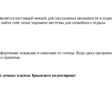
н является настоящей меккой для сексуальных меньшинств и нуд
о найти себе тихое укромное местечко для спокойного отдыха.
ртными лежаками и навесами от солнца. Вода здесь прозрачная
 и приятная.
 лучших пляжах Крымского полуострова!