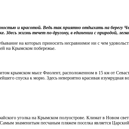
сностью и красотой. Ведь так приятно отдыхать на берегу 
 Здесь жизнь течет по-другому, в единении с природой, легко
ывание на которых приносить несравнимое ни с чем удовольстви
жей на Крымском побережье.
итом крымском мысе Фиолент, расположенном в 15 км от Севас
ейшего спуска к морю. Здесь невероятно красивая изумрудная во
е райского уголка на Крымском полуострове. Климат в Новом св
ая. Самым знаменитым песчаным пляжем поселка является Царский