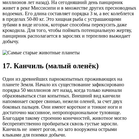
миллионов лет назад). На сегодняшний день панцирник
живет в реке Миссисипи и в множестве других пресноводных
водоемах. Его длина составляет порядка 3 м, а вес колеблется
в пределах 50-80 кг. Это хищная рыба с устрашающими
зубами в виде иголок, которые способны перекусить даже
крокодила. Для того, чтобы поймать потенциальную жертву,
панцирник располагается в зарослях и терпеливо выжидает
добычу.
17. Канчиль (малый оленёк)
Один из древнейших парнокопытных проживающих на
планете Земля. Начало их существование зафиксировано
порядка 50 миллионов лет назад, когда только начинали
образовываться стаи копытных. Внешний вид канчили
напоминает скорее свинью, нежели оленей, за счет двух
боковых пальцев. Они имеют короткие и тонкие ноги и
достаточно массивное, непропорциональное туловище.
Благодаря такому строению конечностей, животное могло
беспрепятственно пробираться сквозь густые заросли.
Канчиль не имеет рогов, но зато вооружена острыми
клыками для поимки добычи.