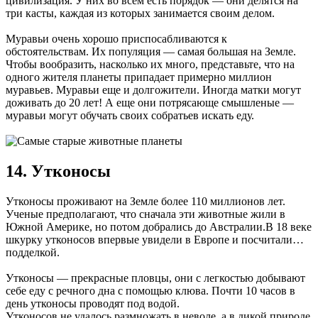
цивилизация. У них во всем есть порядок — они делятся на
три касты, каждая из которых занимается своим делом.
Муравьи очень хорошо приспосабливаются к
обстоятельствам. Их популяция — самая большая на Земле.
Чтобы вообразить, насколько их много, представьте, что на
одного жителя планеты припадает примерно миллион
муравьев. Муравьи еще и долгожители. Иногда матки могут
доживать до 20 лет! А еще они потрясающе смышленые —
муравьи могут обучать своих собратьев искать еду.
14. Утконосы
Утконосы проживают на Земле более 110 миллионов лет.
Ученые предполагают, что сначала эти животные жили в
Южной Америке, но потом добрались до Австралии.В 18 веке
шкурку утконосов впервые увидели в Европе и посчитали…
подделкой.
Утконосы — прекрасные пловцы, они с легкостью добывают
себе еду с речного дна с помощью клюва. Почти 10 часов в
день утконосы проводят под водой.
Утконосов не удалось размножать в неволе, а в дикой природе