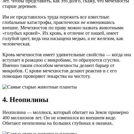
лет. Чтобы представить, как это долго, скажу, что мечехвосты
старше деревьев.
Им не представилось труда пережить все известные
глобальные катастрофы, практически не изменившись
внешне. Мечехвостов по праву можно назвать животными
«голубых кровей». Их кровь, в отличие от нашей, имеет
голубой цвет, ведь она насыщена медью, а не железом, как
человеческая.
Кровь мечехвостов имеет удивительные свойства — когда она
вступает в реакцию с микробами, то образуются сгустки.
Именно таким способом мечехвосты делают барьер от
микробов. С крови мечехвостов делают реактив и с его
помощью проверяют лекарства на чистоту.
4. Неопилины
Неопилина — моллюск, который обитает на Земле примерно
400 миллионов лет. Он не изменился во внешнем виде.
Обитают неопилины на больших глубинах в океанах.