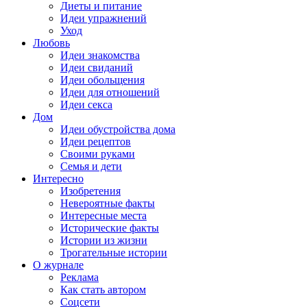
Диеты и питание
Идеи упражнений
Уход
Любовь
Идеи знакомства
Идеи свиданий
Идеи обольщения
Идеи для отношений
Идеи секса
Дом
Идеи обустройства дома
Идеи рецептов
Своими руками
Семья и дети
Интересно
Изобретения
Невероятные факты
Интересные места
Исторические факты
Истории из жизни
Трогательные истории
О журнале
Реклама
Как стать автором
Соцсети