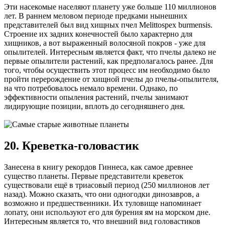
Эти насекомые населяют планету уже больше 110 миллионов
лет. В раннем меловом периоде предками нынешних
представителей был вид хищных пчел Melittospex burmensis.
Строение их задних конечностей было характерно для
хищников, а вот выраженный волосяной покров - уже для
опылителей. Интересным является факт, что пчелы далеко не
первые опылители растений, как предполагалось ранее. Для
того, чтобы осуществить этот процесс им необходимо было
пройти перерождение от хищной пчелы до пчелы-опылителя,
на что потребовалось немало времени. Однако, по
эффективности опыления растений, пчелы занимают
лидирующие позиции, вплоть до сегодняшнего дня.
20. Креветка-головастик
Занесена в книгу рекордов Гиннеса, как самое древнее
существо планеты. Первые представители креветок
существовали ещё в триасовый период (250 миллионов лет
назад). Можно сказать, что они одногодки динозавров, а
возможно и предшественники. Их туловище напоминает
лопату, они используют его для бурения ям на морском дне.
Интересным является то, что внешний вид головастиков