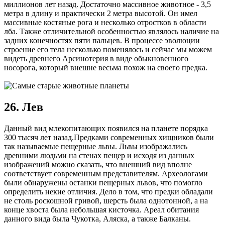
миллионов лет назад. Достаточно массивное животное - 3,5
метра в длину и практически 2 метра высотой. Он имел
массивные костяные рога и несколько отростков в области
лба. Также отличительной особенностью являлось наличие на
задних конечностях пяти пальцев. В процессе эволюции
строение его тела несколько поменялось и сейчас мы можем
видеть древнего Арсинотерия в виде обыкновенного
носорога, который внешне весьма похож на своего предка.
26. Лев
Данный вид млекопитающих появился на планете порядка
300 тысяч лет назад.Предками современных хищников были
так называемые пещерные львы. Львы изображались
древними людьми на стенах пещер и исходя из данных
изображений можно сказать, что внешний вид вполне
соответствует современным представителям. Археологами
были обнаружены останки пещерных львов, что помогло
определить некие отличия. Дело в том, что предки обладали
не столь роскошной гривой, шерсть была однотонной, а на
конце хвоста была небольшая кисточка. Ареал обитания
данного вида была Чукотка, Аляска, а также Балканы.