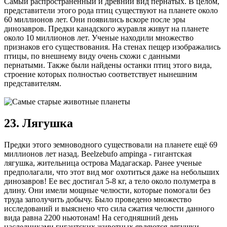
Самый распространенный и древний вид пернатых. В целом,
представители этого рода птиц существуют на планете около
60 миллионов лет. Они появились вскоре после эры
динозавров. Предки канадского журавля живут на планете
около 10 миллионов лет. Ученые находили множество
признаков его существования. На стенах пещер изображались
птицы, по внешнему виду очень схожи с данными
пернатыми. Также были найдены останки птиц этого вида,
строение которых полностью соответствует нынешним
представителям.
23. Лягушка
Предки этого земноводного существовали на планете ещё 69
миллионов лет назад. Beelzebufo ampinga - гигантская
лягушка, жительница острова Мадагаскар. Ранее ученые
предполагали, что этот вид мог охотиться даже на небольших
динозавров! Ее вес достигал 5-8 кг, а тело около полуметра в
длину. Они имели мощные челюсти, которые помогали без
труда заполучить добычу. Было проведено множество
исследований и выяснено что сила сжатия челюсти данного
вида равна 2200 ньютонам! На сегодняшний день
наследниками гигантских животных являются лягушки-