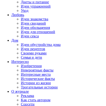
Диеты и питание
Идеи упражнений
Уход
Любовь
Идеи знакомства
Идеи свиданий
Идеи обольщения
Идеи для отношений
Идеи секса
Дом
Идеи обустройства дома
Идеи рецептов
Своими руками
Семья и дети
Интересно
Изобретения
Невероятные факты
Интересные места
Исторические факты
Истории из жизни
Трогательные истории
О журнале
Реклама
Как стать автором
Соцсети