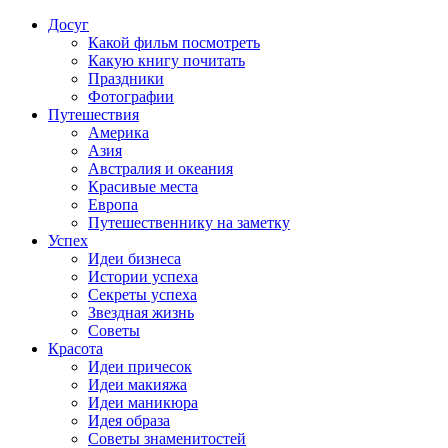
Досуг
Какой фильм посмотреть
Какую книгу почитать
Праздники
Фотографии
Путешествия
Америка
Азия
Австралия и океания
Красивые места
Европа
Путешественнику на заметку
Успех
Идеи бизнеса
Истории успеха
Секреты успеха
Звездная жизнь
Советы
Красота
Идеи причесок
Идеи макияжа
Идеи маникюра
Идея образа
Советы знаменитостей